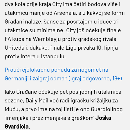
dva kola prije kraja City ima četiri bodova više i
utakmicu manje od Arsenala, a u kakvoj se formi
Građani nalaze, šanse za posrtajem u iduće tri
utakmice su minimalne. City još očekuje finale
FA kupa na Wembleyju protiv gradskog rivala
Uniteda i, dakako, finale Lige prvaka 10. lipnja
protiv Intera u Istanbulu.
Prouči cjelokupnu ponudu za nogomet na
Germaniji i zaigraj odmah (Igraj odgovorno, 18+)
Iako Građane očekuje pet posljednjih utakmica
sezone, Daily Mail već radi igračku križaljku za
iduću, a prvo ime na toj listi je ono Guardiolinog
'imenjaka i prezimenjaka s greškom'
Joška
Gvardiola
.