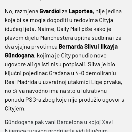
No, razmjena
Gvardiol
za
Laportea
, nije jedina
koja bi se mogla dogoditi u redovima Cityja
idućeg ljeta. Naime, Daily Mail piše kako je
plavom dijelu Manchestera upitna sudbina i za
dva sjajna prvotimca
Bernarda Silvu i Ilkayja
Gündogana
, kojima je City ponudio nove
ugovore ali ga isti nisu potpisali. Silva je bio
ključni pojedinac Građana u 4-0 demoliranju
Real Madrida u uzvratnoj utakmici Lige prvaka,
no Silva navodno ima na stolu lukrativnu
ponudu PSG-a zbog koje nije produžio ugovor s
Cityjem.
G
ündogana pak vani Barcelona u kojoj Xavi
Nijemca turskog prodrijetla vidi ključnim