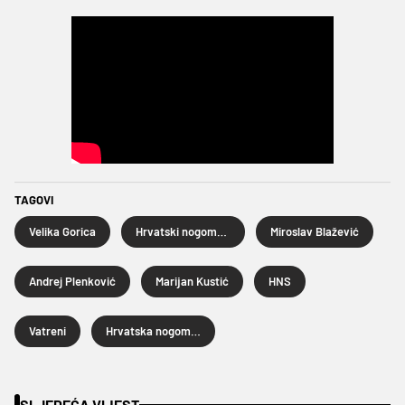
TAGOVI
Velika Gorica
Hrvatski nogometni savez
Miroslav Blažević
Andrej Plenković
Marijan Kustić
HNS
Vatreni
Hrvatska nogometna reprezentacija
SLJEDEĆA VIJEST