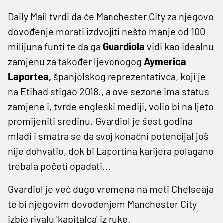
Daily Mail tvrdi da će Manchester City za njegovo
dovođenje morati izdvojiti nešto manje od 100
milijuna funti te da ga
Guardiola
vidi kao idealnu
zamjenu za također ljevonogog
Aymerica
Laportea,
španjolskog reprezentativca, koji je
na Etihad stigao 2018., a ove sezone ima status
zamjene i, tvrde engleski mediji, volio bi na ljeto
promijeniti sredinu. Gvardiol je šest godina
mlađi i smatra se da svoj konačni potencijal još
nije dohvatio, dok bi Laportina karijera polagano
trebala početi opadati...
Gvardiol je već dugo vremena na meti Chelseaja
te bi njegovim dovođenjem Manchester City
izbio rivalu 'kapitalca' iz ruke.