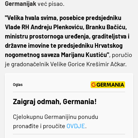
Germanijak
već pisao.
"Velika hvala svima, posebice predsjedniku
Vlade RH Andreju Plenkoviću, Branku Bačiću,
ministru prostornoga uređenja, graditeljstva i
državne imovine te predsjedniku Hrvatskog
nogometnog saveza Marijanu Kustiću"
, poručio
je gradonačelnik Velike Gorice Krešimir Ačkar.
Oglas
Zaigraj odmah, Germania!
Cjelokupnu Germanijinu ponudu
pronađite i proučite
OVDJE
.