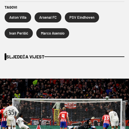
TAGOVI
Aston Villa
Arsenal FC
PSV Eindhoven
Ivan Perišić
Marco Asensio
SLJEDEĆA VIJEST