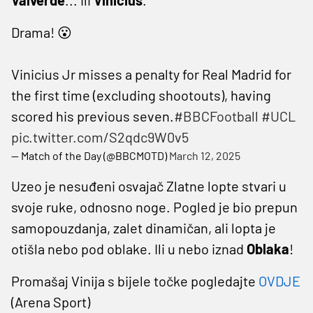
Drama! 😮
Vinicius Jr misses a penalty for Real Madrid for
the first time (excluding shootouts), having
scored his previous seven.
#BBCFootball
#UCL
pic.twitter.com/S2qdc9W0v5
— Match of the Day (@BBCMOTD)
March 12, 2025
Uzeo je nesuđeni osvajač Zlatne lopte stvari u
svoje ruke, odnosno noge. Pogled je bio prepun
samopouzdanja, zalet dinamičan, ali lopta je
otišla nebo pod oblake. Ili u nebo iznad
Oblaka
!
Promašaj Vinija s bijele točke pogledajte
OVDJE
(Arena Sport)