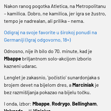
Nakon ranog pogotka Atletica, na Metropolitanu
– kamilica. Dobro, ne kamilica, jer igra se žustro,
tempo je nadrealan, ali prilika – nema.
Odigraj na svoje favorite u širokoj ponudi na
Germaniji (Igraj odgovorno, 18+)
Odnosno, nije ih bilo do 70. minute, kad je
Mbappe
briljantnom solo-akcijom izborio
kazneni udarac.
Lenglet je zakasnio, 'počistio' sunardonjaka s
brojem devet na bijelom dres, a
Marciniak
je
bez razmišljanja pokazao na bijelu točku.
I onda, izbor:
Mbappe
,
Rodrygo
,
Bellingham
,
Valverde
... Ili
Vinicius
.