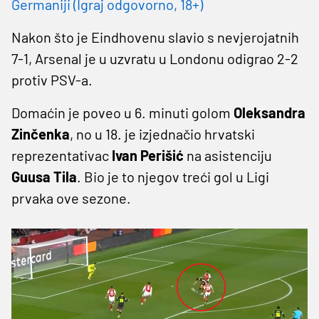
Germaniji (Igraj odgovorno, 18+)
Nakon što je Eindhovenu slavio s nevjerojatnih
7-1, Arsenal je u uzvratu u Londonu odigrao 2-2
protiv PSV-a.
Domaćin je poveo u 6. minuti golom
Oleksandra
Zinčenka
, no u 18. je izjednačio hrvatski
reprezentativac
Ivan Perišić
na asistenciju
Guusa Tila
.
Bio je to njegov treći gol u Ligi
prvaka ove sezone.