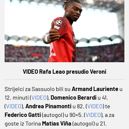
VIDEO Rafa Leao presudio Veroni
Strijelci za Sassuolo bili su
Armand Lauriente
u
12. minuti (
VIDEO
),
Domenico Berardi
u 41.
(
VIDEO
),
Andrea Pinamonti
u 82. (
VIDEO
) te
Federico Gatti
(autogol) u 90+5. (
VIDEO
), a za
goste iz Torina
Matías Viña
(autogol) u 21.