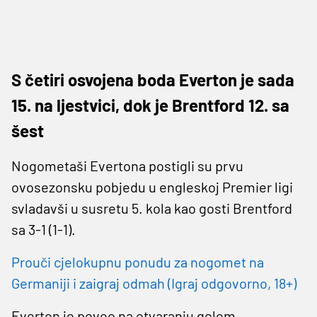
S četiri osvojena boda Everton je sada
15. na ljestvici, dok je Brentford 12. sa
šest
Nogometaši Evertona postigli su prvu
ovosezonsku pobjedu u engleskoj Premier ligi
svladavši u susretu 5. kola kao gosti Brentford
sa 3-1 (1-1).
Prouči cjelokupnu ponudu za nogomet na
Germaniji i zaigraj odmah (Igraj odgovorno, 18+)
Everton je poveo na otvaranju golom