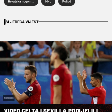
Hrvatska nogometna liga
HNL
Poljud
SLJEDEĆA VIJEST
Reuters
VIDEO CELTA I SEVILLA PODIJELILI