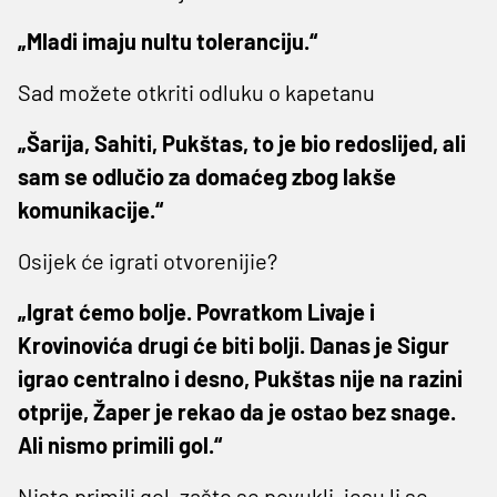
„Mladi imaju nultu toleranciju.“
Sad možete otkriti odluku o kapetanu
„Šarija, Sahiti, Pukštas, to je bio redoslijed, ali
sam se odlučio za domaćeg zbog lakše
komunikacije.“
Osijek će igrati otvorenijie?
„Igrat ćemo bolje. Povratkom Livaje i
Krovinovića drugi će biti bolji. Danas je Sigur
igrao centralno i desno, Pukštas nije na razini
otprije, Žaper je rekao da je ostao bez snage.
Ali nismo primili gol.“
Niste primili gol, zašto se povukli, jesu li se