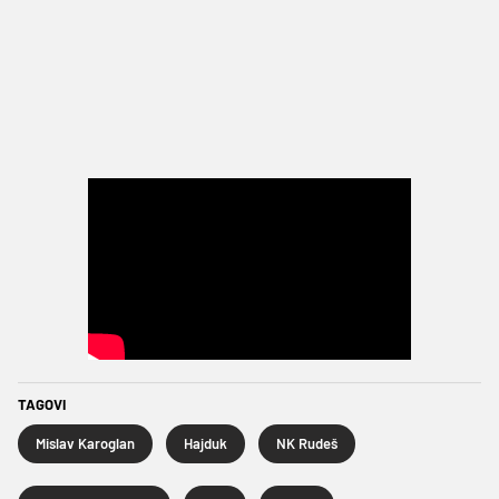
TAGOVI
Mislav Karoglan
Hajduk
NK Rudeš