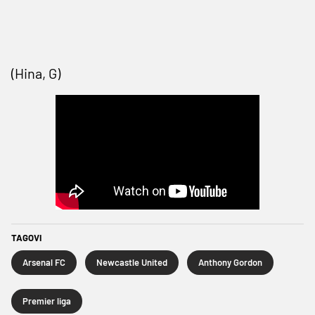
(Hina, G)
TAGOVI
Arsenal FC
Newcastle United
Anthony Gordon
Premier liga