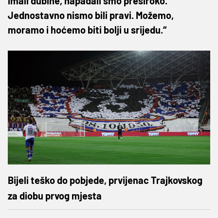
imali dubine, napadali smo preširoko.
Jednostavno nismo bili pravi. Možemo,
moramo i hoćemo biti bolji u srijedu.“
Bijeli teško do pobjede, prvijenac Trajkovskog
za diobu prvog mjesta