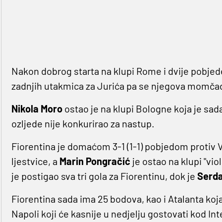
Nakon dobrog starta na klupi Rome i dvije pobjede
zadnjih utakmica za Jurića pa se njegova momčad n
Nikola Moro
ostao je na klupi Bologne koja je sa
ozljede nije konkurirao za nastup.
Fiorentina je domaćom 3-1 (1-1) pobjedom protiv V
ljestvice, a
Marin Pongračić
je ostao na klupi "vi
je postigao sva tri gola za Fiorentinu, dok je
Serd
Fiorentina sada ima 25 bodova, kao i Atalanta koja 
Napoli koji će kasnije u nedjelju gostovati kod Int