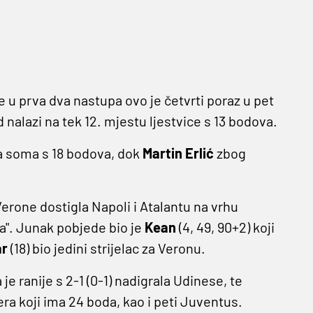
 u prva dva nastupa ovo je četvrti poraz u pet
alazi na tek 12. mjestu ljestvice s 13 bodova.
da soma s 18 bodova, dok
Martin Erlić
zbog
erone dostigla Napoli i Atalantu na vrhu
ola". Junak pobjede bio je
Kean
(4, 49, 90+2) koji
ar
(18) bio jedini strijelac za Veronu.
je ranije s 2-1 (0-1) nadigrala Udinese, te
era koji ima 24 boda, kao i peti Juventus.