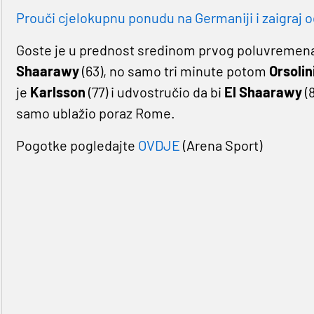
Prouči cjelokupnu ponudu na Germaniji i zaigraj o
Goste je u prednost sredinom prvog poluvreme
Shaarawy
(63), no samo tri minute potom
Orsolin
je
Karlsson
(77) i udvostručio da bi
El Shaarawy
(
samo ublažio poraz Rome.
Pogotke pogledajte
OVDJE
(Arena Sport)