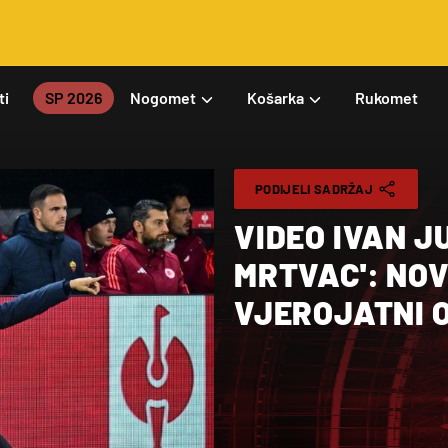
ti
SP 2026
Nogomet
Košarka
Rukomet
PODIJELI SADRŽAJ
VIDEO IVAN J
MRTVAC': NOV
VJEROJATNI 