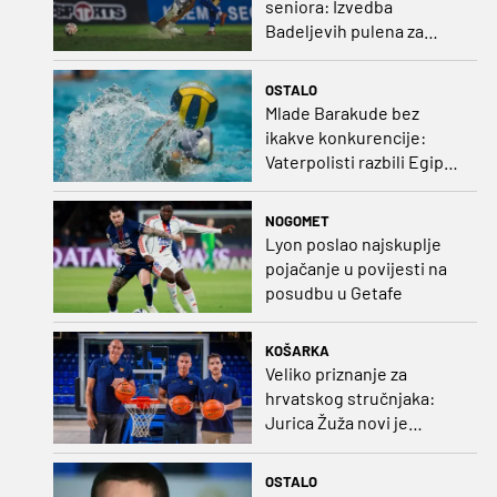
seniora: Izvedba
Badeljevih pulena za
čistu peticu protiv
Bruggea!
OSTALO
Mlade Barakude bez
ikakve konkurencije:
Vaterpolisti razbili Egipat
za polufinale SP-a!
NOGOMET
Lyon poslao najskuplje
pojačanje u povijesti na
posudbu u Getafe
KOŠARKA
Veliko priznanje za
hrvatskog stručnjaka:
Jurica Žuža novi je
pomoćni trener
Barcelone!
OSTALO