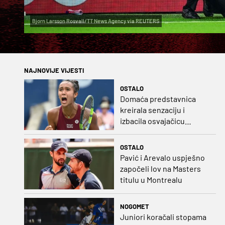
Bjorn Larsson Rosvall/TT News Agency via REUTERS
NAJNOVIJE VIJESTI
OSTALO
Domaća predstavnica
kreirala senzaciju i
izbacila osvajačicu
Roland Garrosa
OSTALO
Pavić i Arevalo uspješno
započeli lov na Masters
titulu u Montrealu
NOGOMET
Juniori koračali stopama