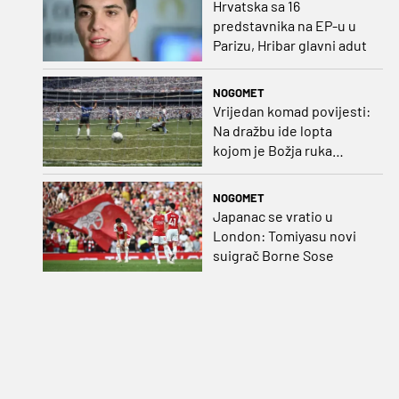
Hrvatska sa 16
predstavnika na EP-u u
Parizu, Hribar glavni adut
NOGOMET
Vrijedan komad povijesti:
Na dražbu ide lopta
kojom je Božja ruka
postigla gol
NOGOMET
Japanac se vratio u
London: Tomiyasu novi
suigrač Borne Sose