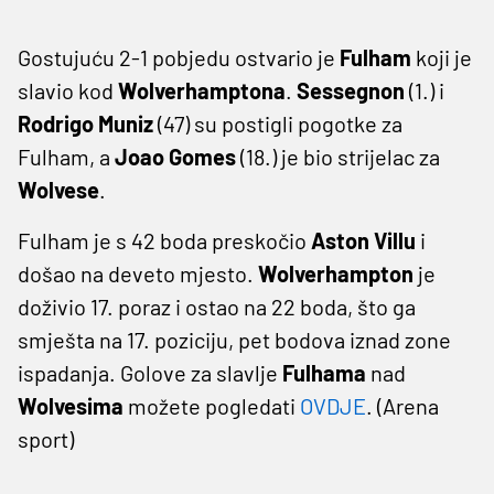
Gostujuću 2-1 pobjedu ostvario je
Fulham
koji je
slavio kod
Wolverhamptona
.
Sessegnon
(1.) i
Rodrigo Muniz
(47) su postigli pogotke za
Fulham, a
Joao Gomes
(18.) je bio strijelac za
Wolvese
.
Fulham je s 42 boda preskočio
Aston Villu
i
došao na deveto mjesto.
Wolverhampton
je
doživio 17. poraz i ostao na 22 boda, što ga
smješta na 17. poziciju, pet bodova iznad zone
ispadanja. Golove za slavlje
Fulhama
nad
Wolvesima
možete pogledati
OVDJE
. (Arena
sport)