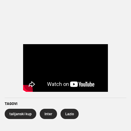
TAGOVI
talijanski kup
Inter
Lazio