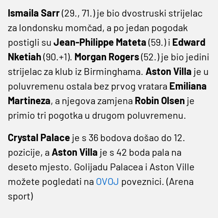
Ismaila Sarr
(29., 71.) je bio dvostruski strijelac
za londonsku momčad, a po jedan pogodak
postigli su
Jean-Philippe Mateta
(59.) i
Edward
Nketiah
(90.+1).
Morgan Rogers
(52.) je bio jedini
strijelac za klub iz Birminghama.
Aston Villa
je u
poluvremenu ostala bez prvog vratara
Emiliana
Martineza
, a njegova zamjena
Robin Olsen
je
primio tri pogotka u drugom poluvremenu.
Crystal Palace
je s 36 bodova došao do 12.
pozicije, a
Aston Villa
je s 42 boda pala na
deseto mjesto. Golijadu Palacea i Aston Ville
možete pogledati na
OVOJ
poveznici. (Arena
sport)