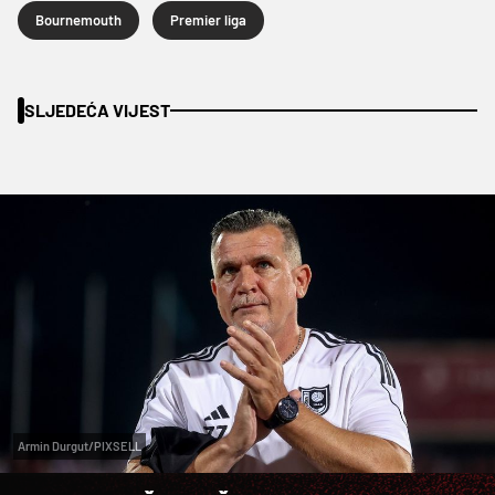
Bournemouth
Premier liga
SLJEDEĆA VIJEST
Armin Durgut/PIXSELL