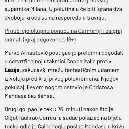
suparnika Milana. U polufinalu će biti igrana dva
dvoboja, a oba su na rasporedu u travnju.
Prouči cjelokupnu ponudu na Germaniji i zaigraj
odmah (Igraj odgovorno, 18+)
Marko Arnautović postigao je prelomni pogodak
u četvrtfinalnoj utakmici Coppa Italia protiv
Lazija
, zakucavši mrežu fantastičnim udarcem
iz voleja pred kraj prvog poluvremena. Njegov
pokušaj lijevom nogom ostavio je Christosa
Mandasa bez šanse.
Drugi gol pao je tek u 76. minuti nakon što je
Gigot faulirao Correu, a sudac pokazao na bijelu
točku gdje je Calhanoglu poslao Mandasa u krivu