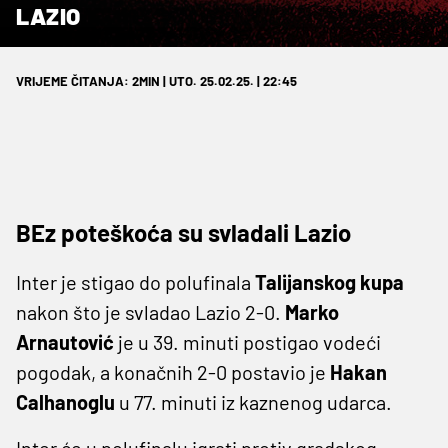
LAZIO
VRIJEME ČITANJA: 2MIN | UTO. 25.02.25. | 22:45
BEz poteškoća su svladali Lazio
Inter je stigao do polufinala
Talijanskog kupa
nakon što je svladao Lazio 2-0.
Marko
Arnautović
je u 39. minuti postigao vodeći
pogodak, a konačnih 2-0 postavio je
Hakan
Calhanoglu
u 77. minuti iz kaznenog udarca.
Inter će u polufinalu igrati protiv gradskog