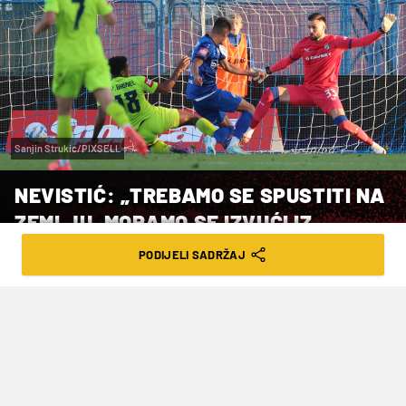
Sanjin Strukic/PIXSELL
NEVISTIĆ: „TREBAMO SE SPUSTITI NA
ZEMLJU, MORAMO SE IZVUĆI IZ
OVOGA...”
PODIJELI SADRŽAJ
VRIJEME ČITANJA: 1MIN | SUB. 21.09.24. | 21:02