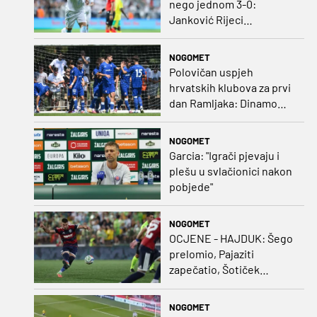
nego jednom 3-0:
Janković Rijeci
projektilom donio slavlje
protiv inferiornijeg
NOGOMET
protivnika
Polovičan uspjeh
hrvatskih klubova za prvi
dan Ramljaka: Dinamo
poražen od Juventusa,
Hajduk bolji od Bologne
NOGOMET
Garcia: "Igrači pjevaju i
plešu u svlačionici nakon
pobjede"
NOGOMET
OCJENE - HAJDUK: Šego
prelomio, Pajaziti
zapečatio, Šotiček
oduševio u predstavi
splitskih 'odlikaša'
NOGOMET