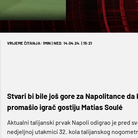
VRIJEME ČITANJA: 1MIN | NED. 14.04.24. | 15:21
Stvari bi bile još gore za Napolitance da
promašio igrač gostiju Matias Soulé
Aktualni talijanski prvak Napoli odigrao je pred
nedjeljnoj utakmici 32. kola talijanskog nogomet