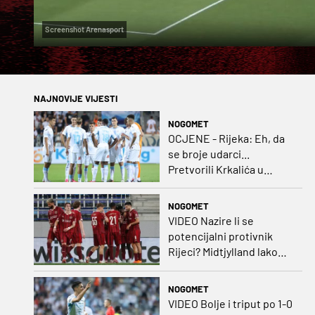
Screenshot Arenasport
NAJNOVIJE VIJESTI
NOGOMET
OCJENE - Rijeka: Eh, da
se broje udarci...
Pretvorili Krkalića u
junaka, a izlet na uzvrat u
ozbiljan posao!
NOGOMET
VIDEO Nazire li se
potencijalni protivnik
Rijeci? Midtjylland lako
protiv Iraca za slavlje u
prvoj utakmici
NOGOMET
VIDEO Bolje i triput po 1-0