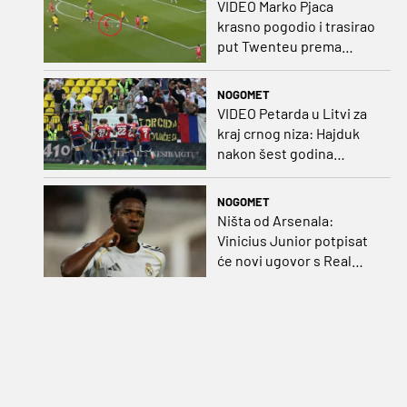
VIDEO Marko Pjaca
krasno pogodio i trasirao
put Twenteu prema
važnoj pobjedi
NOGOMET
VIDEO Petarda u Litvi za
kraj crnog niza: Hajduk
nakon šest godina
pobijedio na europskom
gostovanju
NOGOMET
Ništa od Arsenala:
Vinicius Junior potpisat
će novi ugovor s Real
Madridom