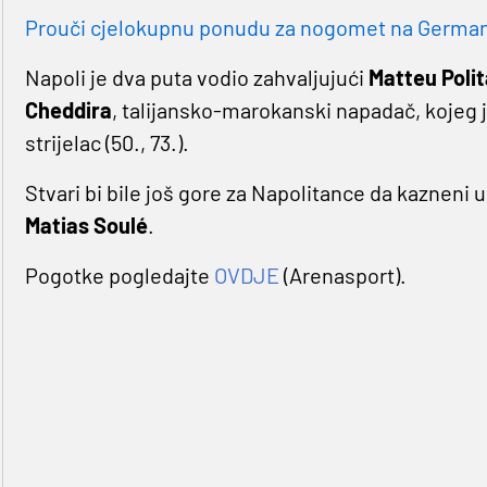
Prouči cjelokupnu ponudu za nogomet na Germaniji
Napoli je dva puta vodio zahvaljujući
Matteu Poli
Cheddira
, talijansko-marokanski napadač, kojeg 
strijelac (50., 73.).
Stvari bi bile još gore za Napolitance da kazneni 
Matias Soulé
.
Pogotke pogledajte
OVDJE
(Arenasport).