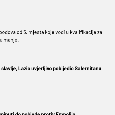
t bodova od 5. mjesta koje vodi u kvalifikacije za
cu manje.
lavlje, Lazio uvjerljivo pobijedio Salernitanu
minuti do pobjede protiv Empolija