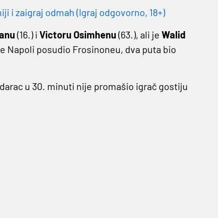
 i zaigraj odmah (Igraj odgovorno, 18+)
tanu
(16.) i
Victoru Osimhenu
(63.), ali je
Walid
je Napoli posudio Frosinoneu, dva puta bio
udarac u 30. minuti nije promašio igrač gostiju