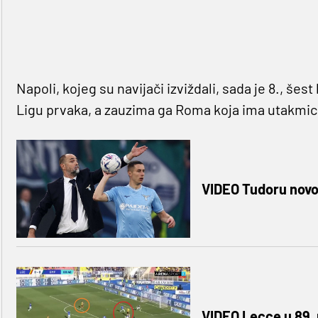
Napoli, kojeg su navijači izviždali, sada je 8., šes
Ligu prvaka, a zauzima ga Roma koja ima utakmi
VIDEO Tudoru novo s
VIDEO Lecce u 89. 