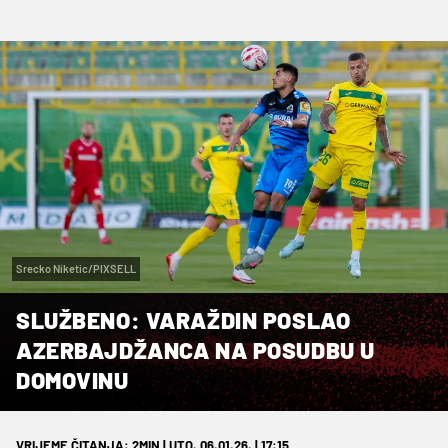
Srecko Niketic/PIXSELL
SLUŽBENO: VARAŽDIN POSLAO
AZERBAJDŽANCA NA POSUDBU U
DOMOVINU
VRIJEME ČITANJA: 2MIN | UTO. 06.01.26. | 17:15