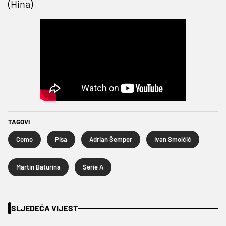
(Hina)
TAGOVI
Como
Pisa
Adrian Šemper
Ivan Smolčić
Martin Baturina
Serie A
SLJEDEĆA VIJEST