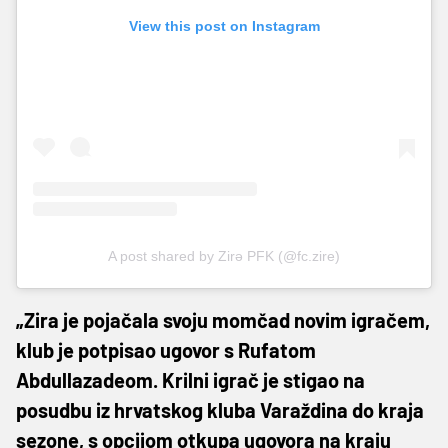
View this post on Instagram
A post shared by Zirə PFK (@fc.zire)
„Zira je pojačala svoju momčad novim igračem,
klub je potpisao ugovor s Rufatom
Abdullazadeom. Krilni igrač je stigao na
posudbu iz hrvatskog kluba Varaždina do kraja
sezone, s opcijom otkupa ugovora na kraju