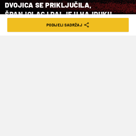
DVOJICA SE PRIKLJUČILA,
ŠPANJOLAC I DALJE U HAJDUKU
PODIJELI SADRŽAJ
VRIJEME ČITANJA: 2MIN | UTO. 06.01.26. | 17:15
Edgar Gonzalez nije se uključio u
pripreme zbog ozljede kako je službeno
objavljeno s Poljuda, ali uskoro se
očekuje i njegov ulazak u pripremni
proces