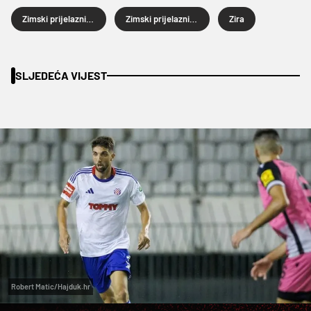
Zimski prijelazni rok
Zimski prijelazni rok 2026.
Zira
SLJEDEĆA VIJEST
Robert Matic/Hajduk.hr