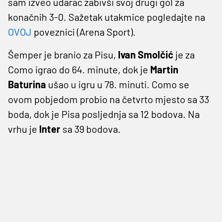
sam izveo udarac zabivši svoj drugi gol za
konačnih 3-0. Sažetak utakmice pogledajte na
OVOJ
poveznici (Arena Sport).
Šemper je branio za Pisu,
Ivan Smolčić
je za
Como igrao do 64. minute, dok je
Martin
Baturina
ušao u igru u 78. minuti. Como se
ovom pobjedom probio na četvrto mjesto sa 33
boda, dok je Pisa posljednja sa 12 bodova. Na
vrhu je
Inter
sa 39 bodova.