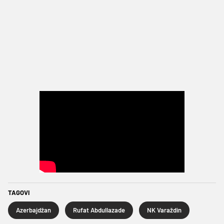
TAGOVI
Azerbajdžan
Rufat Abdullazade
NK Varaždin