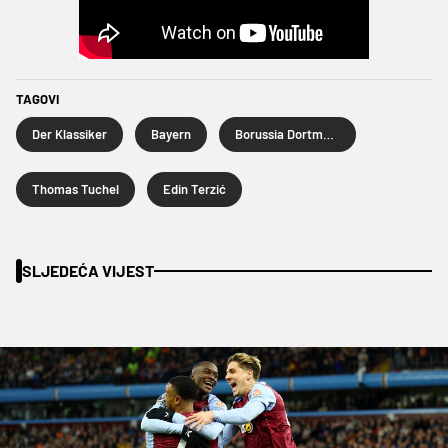
TAGOVI
Der Klassiker
Bayern
Borussia Dortmund
Thomas Tuchel
Edin Terzić
SLJEDEĆA VIJEST