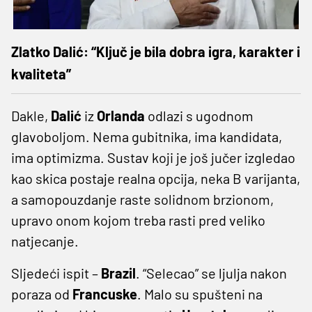
Zlatko Dalić: “Ključ je bila dobra igra, karakter i
kvaliteta”
Dakle,
Dalić
iz
Orlanda
odlazi s ugodnom
glavoboljom. Nema gubitnika, ima kandidata,
ima optimizma. Sustav koji je još jučer izgledao
kao skica postaje realna opcija, neka B varijanta,
a samopouzdanje raste solidnom brzionom,
upravo onom kojom treba rasti pred veliko
natjecanje.
Sljedeći ispit –
Brazil
. “Selecao” se ljulja nakon
poraza od
Francuske
. Malo su spušteni na