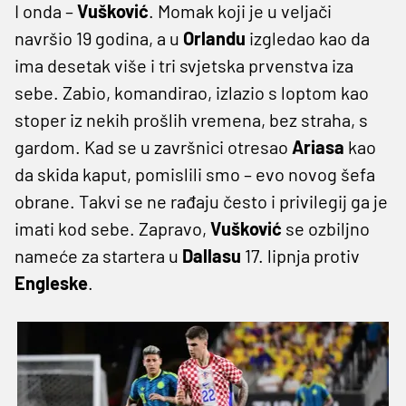
I onda –
Vušković
. Momak koji je u veljači
navršio 19 godina, a u
Orlandu
izgledao kao da
ima desetak više i tri svjetska prvenstva iza
sebe. Zabio, komandirao, izlazio s loptom kao
stoper iz nekih prošlih vremena, bez straha, s
gardom. Kad se u završnici otresao
Ariasa
kao
da skida kaput, pomislili smo – evo novog šefa
obrane. Takvi se ne rađaju često i privilegij ga je
imati kod sebe. Zapravo,
Vušković
se ozbiljno
nameće za startera u
Dallasu
17. lipnja protiv
Engleske
.