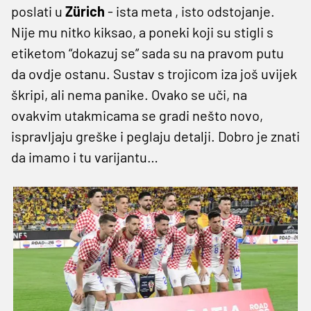
poslati u
Zürich
- ista meta , isto odstojanje.
Nije mu nitko kiksao, a poneki koji su stigli s
etiketom “dokazuj se” sada su na pravom putu
da ovdje ostanu. Sustav s trojicom iza još uvijek
škripi, ali nema panike. Ovako se uči, na
ovakvim utakmicama se gradi nešto novo,
ispravljaju greške i peglaju detalji. Dobro je znati
da imamo i tu varijantu…