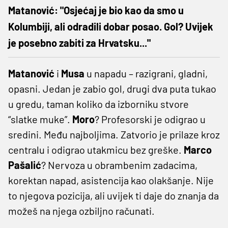
Matanović: "Osjećaj je bio kao da smo u
Kolumbiji, ali odradili dobar posao. Gol? Uvijek
je posebno zabiti za Hrvatsku..."
Matanović
i
Musa
u napadu – razigrani, gladni,
opasni. Jedan je zabio gol, drugi dva puta tukao
u gredu, taman koliko da izborniku stvore
“slatke muke”.
Moro
? Profesorski je odigrao u
sredini. Među najboljima. Zatvorio je prilaze kroz
centralu i odigrao utakmicu bez greške.
Marco
Pašalić
? Nervoza u obrambenim zadacima,
korektan napad, asistencija kao olakšanje. Nije
to njegova pozicija, ali uvijek ti daje do znanja da
možeš na njega ozbiljno računati.