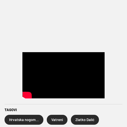
TAGOVI
Hrvatska nogometna reprezentacija
Vatreni
Zlatko Dalić