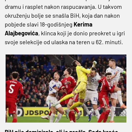
dramu i rasplet nakon raspucavanja. U takvom
okruženju bolje se snašla BiH, koja dan nakon
pobjede slavi 18-godišnjeg
Kerima
Alajbegovića
, klinca koji je donio preokret u igri
svoje selekcije od ulaska na teren u 62. minuti.
BiH nije dominirala, ali je prošla. Sada kreće