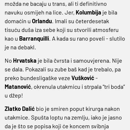
možda ne bacaju u trans, ali ti definitivno
navuku osmijeh na lice. Jer,
Kolumbija
je bila
domaćin u
Orlandu
. Imali su četerdesetak
tisuću duša iza sebe koji su stvorili atmosferu
kao u
Barranquilli
. A kada su rano poveli - slutilo
je na debakl.
No
Hrvatska
je bila čvrsta i samouvjerena. Nije
se dala. Pokazali su zube baš kad je trebalo, pa
preko bundesligaške veze
Vušković
-
Matanović
, okrenula utakmicu i strpala “tri boda”
u džep!
Zlatko Dalić
bio je smiren poput kirurga nakon
utakmice. Spušta loptu na zemlju, iako je jasno
da je što se popisa koji će koncem svibnja