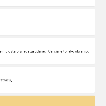
je mu ostalo snage za udarac i Garcia je to lako obranio.
ratnicu.