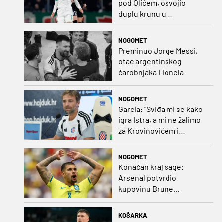
pod Olićem, osvojio
duplu krunu u
Rumunjskoj pa preselio
na Cipar
NOGOMET
Preminuo Jorge Messi,
otac argentinskog
čarobnjaka Lionela
NOGOMET
Garcia: "Sviđa mi se kako
igra Istra, a mi ne žalimo
za Krovinovićem i
Guillamonom. Selahi?
Nismo u kontaktu"
NOGOMET
Konačan kraj sage:
Arsenal potvrdio
kupovinu Brune
Guimaraesa
KOŠARKA