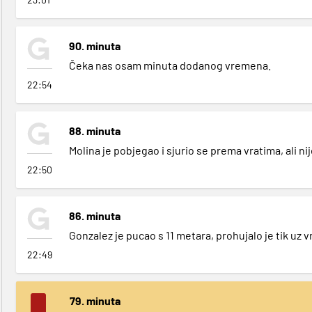
90. minuta
Čeka nas osam minuta dodanog vremena.
22:54
88. minuta
Molina je pobjegao i sjurio se prema vratima, ali ni
22:50
86. minuta
Gonzalez je pucao s 11 metara, prohujalo je tik uz v
22:49
79. minuta