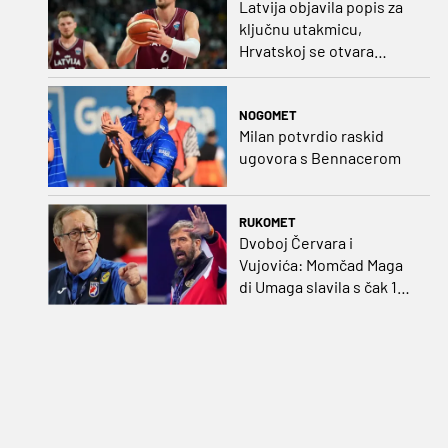
Latvija objavila popis za
ključnu utakmicu,
Hrvatskoj se otvara
velika prilika
NOGOMET
Milan potvrdio raskid
ugovora s Bennacerom
RUKOMET
Dvoboj Červara i
Vujovića: Momčad Maga
di Umaga slavila s čak 12
golova razlike