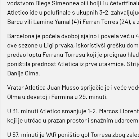
vodstvom Diega Simeonea bili bolji i u četvrtfinalu
Atletico ide u polufinale s ukupnih 3-2, zahvaljuju
Barcu vili Lamine Yamal (4) i Ferran Torres (24), 
Barcelona je počela dvoboj sjajno i povela već u 
ove sezone u Ligi prvaka, iskoristivši grešku do
predao loptu Ferranu Torresu koji je proigrao hl
poništila prednost Atletica iz prve utakmice. Stri
Danija Olma.
Vratar Atletica Juan Musso spriječio je i veće vo
Olma u devetoj i Fermina u 29. minuti.
U 31. minuti Atletico smanjuje 1-2. Marcos Lloren
koji je utrčao u prazan prostor i snažnim udarcem
U 57. minuti je VAR poništio gol Torresa zbog zaleđ