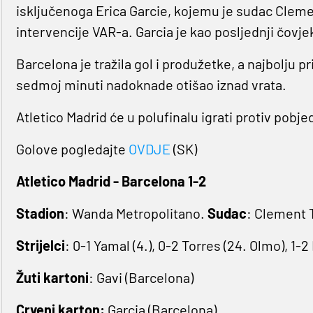
isključenoga Erica Garcie, kojemu je sudac Cleme
intervencije VAR-a. Garcia je kao posljednji čovj
Barcelona je tražila gol i produžetke, a najbolju pr
sedmoj minuti nadoknade otišao iznad vrata.
Atletico Madrid će u polufinalu igrati protiv pobj
Golove pogledajte
OVDJE
(SK)
Atletico Madrid - Barcelona 1-2
Stadion
: Wanda Metropolitano.
Sudac
: Clement 
Strijelci
: 0-1 Yamal (4.), 0-2 Torres (24. Olmo), 1-
Žuti kartoni
: Gavi (Barcelona)
Crveni karton:
Garcia (Barcelona)