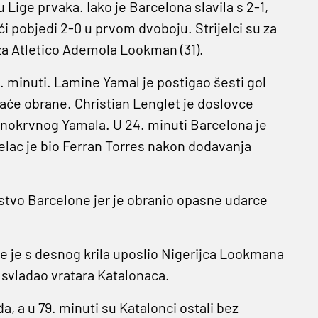
 Lige prvaka. Iako je Barcelona slavila s 2-1,
ći pobjedi 2-0 u prvom dvoboju. Strijelci su za
a za Atletico Ademola Lookman (31).
4. minuti. Lamine Yamal je postigao šesti gol
maće obrane. Christian Lenglet je doslovce
adnokrvnog Yamala. U 24. minuti Barcelona je
jelac je bio Ferran Torres nakon dodavanja
dstvo Barcelone jer je obranio opasne udarce
te je s desnog krila uposlio Nigerijca Lookmana
 svladao vratara Katalonaca.
a, a u 79. minuti su Katalonci ostali bez