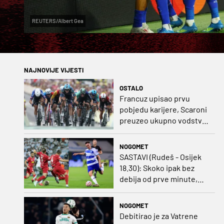
REUTERS/Albert Gea
NAJNOVIJE VIJESTI
OSTALO
Francuz upisao prvu
pobjedu karijere, Scaroni
preuzeo ukupno vodstvo
u Poljskoj
NOGOMET
SASTAVI (Rudeš - Osijek
18.30): Skoko ipak bez
debija od prve minute,
gosti promijenili
napadača u odnosu na
NOGOMET
prvo kolo
Debitirao je za Vatrene