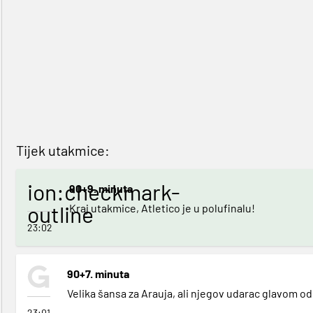
Tijek utakmice:
ion:checkmark-
90+9. minuta
outline
Kraj utakmice, Atletico je u polufinalu!
23:02
90+7. minuta
Velika šansa za Arauja, ali njegov udarac glavom od
23:01