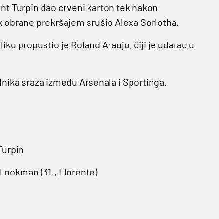
nt Turpin dao crveni karton tek nakon
ek obrane prekršajem srušio Alexa Sorlotha.
iliku propustio je Roland Araujo, čiji je udarac u
ednika sraza između Arsenala i Sportinga.
Turpin
2 Lookman (31., Llorente)