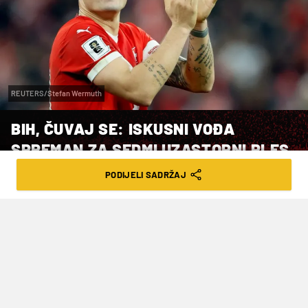
REUTERS/Stefan Wermuth
BIH, ČUVAJ SE: ISKUSNI VOĐA
SPREMAN ZA SEDMI UZASTOPNI PLES
NA VELIKOJ SCENI
PODIJELI SADRŽAJ
VRIJEME ČITANJA: 2MIN | SRI. 20.05.26. | 13:47