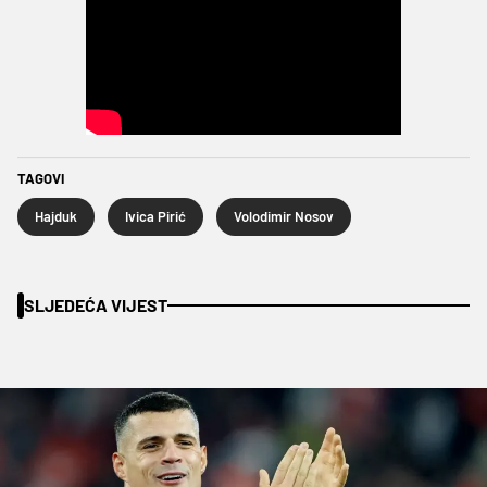
TAGOVI
Hajduk
Ivica Pirić
Volodimir Nosov
SLJEDEĆA VIJEST