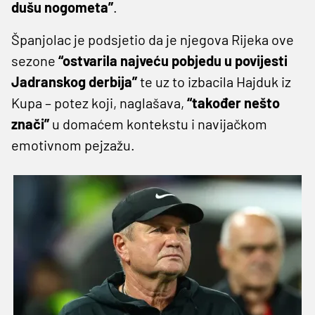
dušu nogometa”
.
Španjolac je podsjetio da je njegova Rijeka ove
sezone
“ostvarila najveću pobjedu u povijesti
Jadranskog derbija”
te uz to izbacila Hajduk iz
Kupa – potez koji, naglašava,
“također nešto
znači”
u domaćem kontekstu i navijačkom
emotivnom pejzažu.