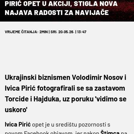
PIRIĆ OPET U AKCIJI, STIGLA NOVA
NAJAVA RADOSTI ZA NAVIJAČE
VRIJEME ČITANJA: 2MIN | SRI. 20.05.26. | 13:47
Ukrajinski biznismen Volodimir Nosov i
Ivica Pirić fotografirali se sa zastavom
Torcide i Hajduka, uz poruku 'vidimo se
uskoro'
Ivica Pirić
opet je u središtu pozornosti s
novom Facebook objavom, jer nakon
Štimca
na