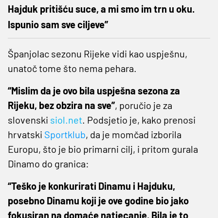
Hajduk pritišću suce, a mi smo im trn u oku.
Ispunio sam sve ciljeve”
Španjolac sezonu Rijeke vidi kao uspješnu,
unatoč tome što nema pehara.
“Mislim da je ovo bila uspješna sezona za
Rijeku, bez obzira na sve”
, poručio je za
slovenski
siol.net
. Podsjetio je, kako prenosi
hrvatski
Sportklub
, da je momčad izborila
Europu, što je bio primarni cilj, i pritom gurala
Dinamo do granica:
“Teško je konkurirati Dinamu i Hajduku,
posebno Dinamu koji je ove godine bio jako
fokusiran na domaće natjecanje. Bila je to