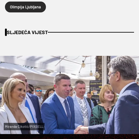
Olimpija Ljubljana
SLJEDEĆA VIJEST
Miranda Čikotić/PIXSELL