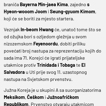
braniča
Bayerna Min-jaea Kima
, zajedno
s
Hyeon-wooom
Joom
i
Seung-gyuom Kimom
,
koji će se boriti za mjesto startera.
Veznjak
In-beom Hwang
će, unatoč tome što se
od ožujka bori s ozljedom gležnja u svom
nizozemskom
Feyenoordu
, dobiti priliku
povećati broj nastupa za reprezentaciju kojih do
sada ima 71. Korejci će igrati prijateljske
utakmice protiv
Trinidada i Tobaga
te
El
Salvadora
u Uti prije svog 11. uzastopnog
nastupa na Svjetskom prvenstvu.
Južna Koreja je u skupini A sa suorganizatorima
Meksikom
,
Češkom
i
Južnoafričkom
Republikom
. Prvenstvo otvaraju utakmicom