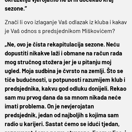
sezone.”
Znači li ovo izlaganje Vaš odlazak iz kluba i kakav
je Vaš odnos s predsjednikom Miškovićem?
„Ne, ovo je čista rekapitulacija sezone. Neću
dopustiti nikakve laži i obmane na račun rada
mog stručnog stožera jer je u pitanju moj
ugled. Moja sudbina je čvrsto na zemlji. Što se
tiče budućnosti, u potpunosti razumijem klub i
predsjednika, kakvu god odluku donijeli. Rekao
sam mu prvog dana da sa mnom nikada neće
imati problema. On je nevjerojatan
predsjednik, jedan od najboljih s kojima sam
radio u karijeri. Sastat ćemo se idući tjedan,