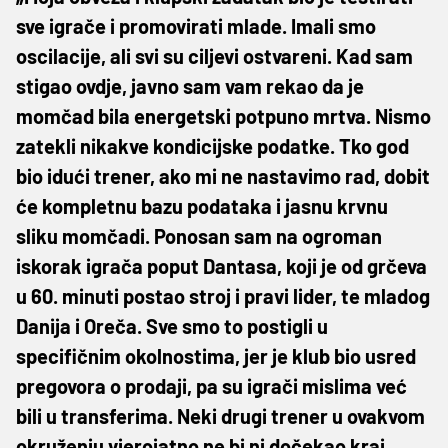
sve igrače i promovirati mlade. Imali smo
oscilacije, ali svi su ciljevi ostvareni. Kad sam
stigao ovdje, javno sam vam rekao da je
momčad bila energetski potpuno mrtva. Nismo
zatekli nikakve kondicijske podatke. Tko god
bio idući trener, ako mi ne nastavimo rad, dobit
će kompletnu bazu podataka i jasnu krvnu
sliku momčadi. Ponosan sam na ogroman
iskorak igrača poput Dantasa, koji je od grčeva
u 60. minuti postao stroj i pravi lider, te mladog
Danija i Oreča. Sve smo to postigli u
specifičnim okolnostima, jer je klub bio usred
pregovora o prodaji, pa su igrači mislima već
bili u transferima. Neki drugi trener u ovakvom
okruženju vjerojatno ne bi ni dočekao kraj