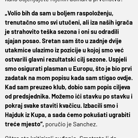
„Volio bih da sam u boljem raspoloženju,
trenutačno smo svi utučeni, ali iza naših igrača
je strahovito teška sezona i oni su odradili
sjajan posao. Sretan sam što u zadnje dvije
utakmice ulazimo iz pozicije u kojoj smo već
ostvarili glavni rezultatski cilj sezone. Uspjeli
smo osigurati plasman u Europu, što je bio prvi
zadatak na mom popisu kada sam stigao ovdje.
Kad sam preuzeo klub, dobio sam popis ciljeva
od predsjednika. Možemo ići stavku po stavku i
pokraj svake staviti kvačicu. Izbacili smo i
Hajduk iz Kupa, a sada ćemo pokušati ugrabiti
treće mjesto”,
poručio je Sanchez.
Oštro ste kritizirali suđenje. Smatrate li da