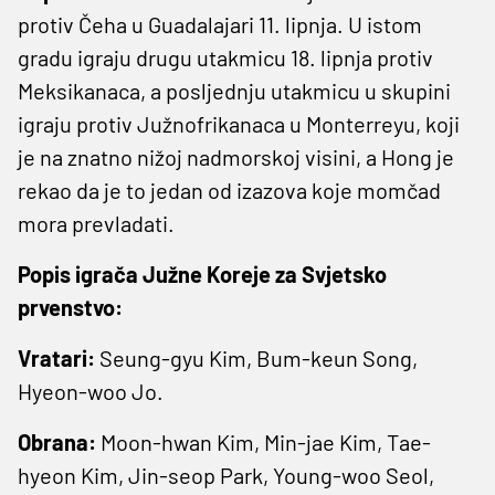
protiv Čeha u Guadalajari 11. lipnja. U istom
gradu igraju drugu utakmicu 18. lipnja protiv
Meksikanaca, a posljednju utakmicu u skupini
igraju protiv Južnofrikanaca u Monterreyu, koji
je na znatno nižoj nadmorskoj visini, a Hong je
rekao da je to jedan od izazova koje momčad
mora prevladati.
Popis igrača Južne Koreje za Svjetsko
prvenstvo:
Vratari:
Seung-gyu Kim, Bum-keun Song,
Hyeon-woo Jo.
Obrana:
Moon-hwan Kim, Min-jae Kim, Tae-
hyeon Kim, Jin-seop Park, Young-woo Seol,