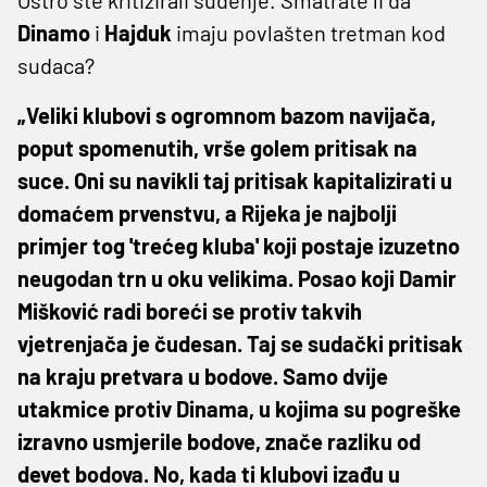
Dinamo
i
Hajduk
imaju povlašten tretman kod
sudaca?
„Veliki klubovi s ogromnom bazom navijača,
poput spomenutih, vrše golem pritisak na
suce. Oni su navikli taj pritisak kapitalizirati u
domaćem prvenstvu, a Rijeka je najbolji
primjer tog 'trećeg kluba' koji postaje izuzetno
neugodan trn u oku velikima. Posao koji Damir
Mišković radi boreći se protiv takvih
vjetrenjača je čudesan. Taj se sudački pritisak
na kraju pretvara u bodove. Samo dvije
utakmice protiv Dinama, u kojima su pogreške
izravno usmjerile bodove, znače razliku od
devet bodova. No, kada ti klubovi izađu u