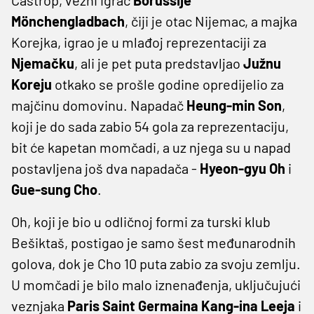
Mönchengladbach
, čiji je otac Nijemac, a majka
Korejka, igrao je u mlađoj reprezentaciji za
Njemačku
, ali je pet puta predstavljao
Južnu
Koreju
otkako se prošle godine opredijelio za
majčinu domovinu. Napadač
Heung-min Son
,
koji je do sada zabio 54 gola za reprezentaciju,
bit će kapetan momčadi, a uz njega su u napad
postavljena još dva napadača -
Hyeon-gyu Oh
i
Gue-sung Cho
.
Oh, koji je bio u odličnoj formi za turski klub
Bešiktaš, postigao je samo šest međunarodnih
golova, dok je Cho 10 puta zabio za svoju zemlju.
U momčadi je bilo malo iznenađenja, uključujući
veznjaka
Paris Saint Germaina Kang-ina Leeja
i