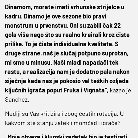
Dinamom, morate imati vrhunske strijelce u
kadru. Dinamo je ove sezone bio pravi
monstrum u prvenstvu. Oni su zabili čak 22
gola više nego što su realno kreirali kroz čiste
prilike. To je čista individualna kvaliteta. S
druge strane, naš je slučaj potpuno suprotan,
mi smo u minusu. Naši mladi napadači tek
rastu, a realizacija nam je dodatno pala nakon
siječnja kada nas je pokosio val teških ozljeda
ključnih igrača poput Fruka i Vignata”,
kazao je
Sanchez.
Mediji su Vas kritizirali zbog čestih rotacija. U
kakvom ste stanju zatekli momčad i igrače?
„Moja obveza i klupski zadatak bio je testirati