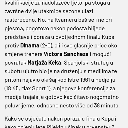
kvalifikacije za nadolazeće ljeto, pa stoga u
završne dvije utakmice sezone ulazi
rasterećeno. No, na Kvarneru baš se i ne ori
pjesma, pogotovo nakon podosta blijede
predstave i poraza u ovotjednom finalu Kupa
protiv
Dinama
(2-0), ali i sve glasnije priče oko
smjene trenera
Victora Sancheza
i mogući
povratak
Matjaža Keka
. Španjolski strateg u
subotu ujutro bio je na druženju s medijima te
pritom najavio okršaj kod Istre 1961 u nedjelju
(18.45, Max Sport 1), a njegova konferencija za
medije trajala je gotovo kao čitavo nogometno
poluvrijeme, odnosno nešto više od 38 minuta.
Kako se osjećate nakon poraza u finalu Kupa i
kako ocjenjujete Rijekin učinak u prvenstvu?