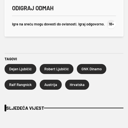
ODIGRAJ ODMAH
Igre na sreću mogu dovesti do ovisnosti. Igraj odgovorno.
TAGOVI
Dejan Ljubičić
Robert Ljubičić
GNK Dinamo
Ralf Rangnick
Austrija
Hrvatska
SLJEDEĆA VIJEST