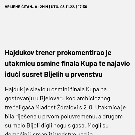
VRIJEME ČITANJA: 2MIN | UTO. 08.11.22. | 17:36
Hajdukov trener prokomentirao je
utakmicu osmine finala Kupa te najavio
idući susret Bijelih u prvenstvu
Hajduk je slavio u osmini finala Kupa na
gostovanju u Bjelovaru kod ambicioznog
trećeligaša Mladost Ždralovi s 2:0. Utakmica je
bila riješena u prvom poluvremenu, a drugom
su malo Bijeli digli nogu s gasa. Mogli su
domaćini i smanjiti vodstvo kad je