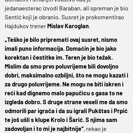
jedanaesterac izvodi Baraban, ali spreman je bio
Sentić koji je obranio. Susret je prokomentirao
Hajdukov trener
Mislav Karoglan
.
„Teško je bilo pripremati ovaj susret, nismo
imali puno informacija. Domaćin je bio jako
korektan i čestitke im. Teren je bio težak.
Mislim da smo prvo poluvrijeme bili dovoljno
dobri, maksimalno ozbiljni, što ne mogu kazati i
za drugo poluvrijeme. Ne mogu ne biti iskren i
reći kad dignemo malo papučicu s gasa to ne
izgleda dobro. S druge strane veseli me da smo
odmorili par igrača i da su igrali Pukštas i Prpić
te još ušli s klupe Krolo i Šarić. S njima sam
zadovoljan i to mi je najbitnije“
, rekao je