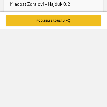
Mladost Ždralovi – Hajduk 0:2
Rudeš – Istra 1961 2:1
PODIJELI SADRŽAJ
9. studenoga
BSK Bijelo Brdo – Rijeka 2:1
Bjelovar – Lokomotiva 0:1
Varaždin – Osijek 1:2
Šibenik – Gorica 2:0
14. veljače 2023.
RNK Split – Dinamo 14.30
Igre na sreću mogu dovesti do ovisnosti. Igraj odgovorno.