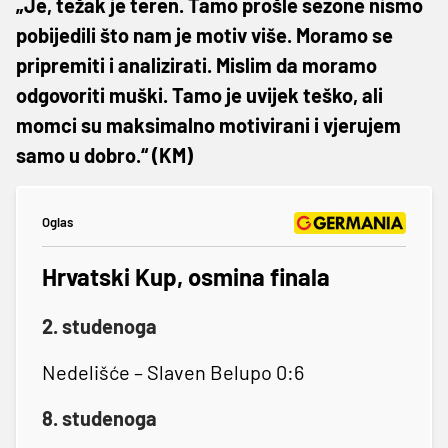
„Je, težak je teren. Tamo prošle sezone nismo
pobijedili što nam je motiv više. Moramo se
pripremiti i analizirati. Mislim da moramo
odgovoriti muški. Tamo je uvijek teško, ali
momci su maksimalno motivirani i vjerujem
samo u dobro.“ (KM)
Oglas
Hrvatski Kup, osmina finala
2. studenoga
Nedelišće – Slaven Belupo 0:6
8. studenoga