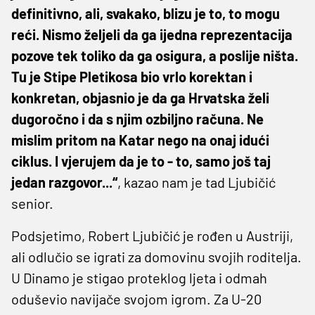
definitivno, ali, svakako, blizu je to, to mogu
reći. Nismo željeli da ga ijedna reprezentacija
pozove tek toliko da ga osigura, a poslije ništa.
Tu je Stipe Pletikosa bio vrlo korektan i
konkretan, objasnio je da ga Hrvatska želi
dugoročno i da s njim ozbiljno računa. Ne
mislim pritom na Katar nego na onaj idući
ciklus. I vjerujem da je to - to, samo još taj
jedan razgovor...“
, kazao nam je tad Ljubičić
senior.
Podsjetimo, Robert Ljubičić je rođen u Austriji,
ali odlučio se igrati za domovinu svojih roditelja.
U Dinamo je stigao proteklog ljeta i odmah
oduševio navijače svojom igrom. Za U-20