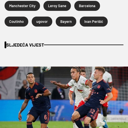
Manchester City
Leroy Sane
Barcelona
Coutinho
ugovor
Bayern
Ivan Perišić
SLJEDEĆA VIJEST