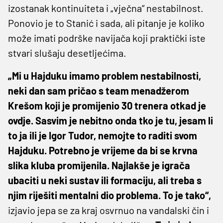
izostanak kontinuiteta i „vječna“ nestabilnost.
Ponovio je to Stanić i sada, ali pitanje je koliko
može imati podrške navijača koji praktički iste
stvari slušaju desetljećima.
„Mi u Hajduku imamo problem nestabilnosti,
neki dan sam pričao s team menadžerom
Krešom koji je promijenio 30 trenera otkad je
ovdje. Sasvim je nebitno onda tko je tu, jesam li
to ja ili je Igor Tudor, nemojte to raditi svom
Hajduku. Potrebno je vrijeme da bi se krvna
slika kluba promijenila. Najlakše je igrača
ubaciti u neki sustav ili formaciju, ali treba s
njim riješiti mentalni dio problema. To je tako“,
izjavio jepa se za kraj osvrnuo na vandalski čin i