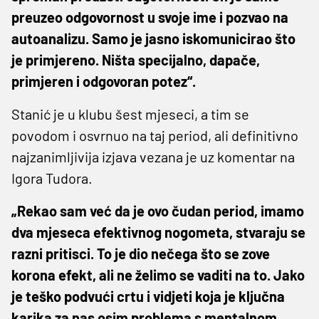
preuzeo odgovornost u svoje ime i pozvao na
autoanalizu. Samo je jasno iskomunicirao što
je primjereno. Ništa specijalno, dapače,
primjeren i odgovoran potez“.
Stanić je u klubu šest mjeseci, a tim se
povodom i osvrnuo na taj period, ali definitivno
najzanimljivija izjava vezana je uz komentar na
Igora Tudora.
„Rekao sam već da je ovo čudan period, imamo
dva mjeseca efektivnog nogometa, stvaraju se
razni pritisci. To je dio nečega što se zove
korona efekt, ali ne želimo se vaditi na to. Jako
je teško podvući crtu i vidjeti koja je ključna
karika za nas osim problema s mentalnom