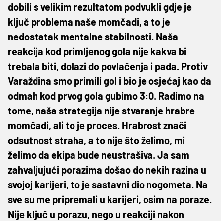
dobili s velikim rezultatom podvukli gdje je
ključ problema naše momčadi, a to je
nedostatak mentalne stabilnosti. Naša
reakcija kod primljenog gola nije kakva bi
trebala biti, dolazi do povlačenja i pada. Protiv
Varaždina smo primili gol i bio je osjećaj kao da
odmah kod prvog gola gubimo 3:0. Radimo na
tome, naša strategija nije stvaranje hrabre
momčadi, ali to je proces. Hrabrost znači
odsutnost straha, a to nije što želimo, mi
želimo da ekipa bude neustrašiva. Ja sam
zahvaljujući porazima došao do nekih razina u
svojoj karijeri, to je sastavni dio nogometa. Na
sve su me pripremali u karijeri, osim na poraze.
Nije ključ u porazu, nego u reakciji nakon