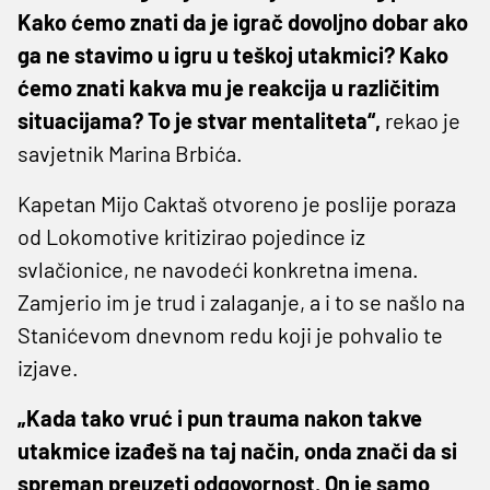
Kako ćemo znati da je igrač dovoljno dobar ako
ga ne stavimo u igru u teškoj utakmici? Kako
ćemo znati kakva mu je reakcija u različitim
situacijama? To je stvar mentaliteta“,
rekao je
savjetnik Marina Brbića.
Kapetan Mijo Caktaš otvoreno je poslije poraza
od Lokomotive kritizirao pojedince iz
svlačionice, ne navodeći konkretna imena.
Zamjerio im je trud i zalaganje, a i to se našlo na
Stanićevom dnevnom redu koji je pohvalio te
izjave.
„Kada tako vruć i pun trauma nakon takve
utakmice izađeš na taj način, onda znači da si
spreman preuzeti odgovornost. On je samo