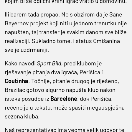
kojim bi se odlični krilni igrač vratio u domovinu.
Ili barem tada propao. No s obzirom da je Sane
Bayernov projekt koji niti u jednom trenutku nije
napušten, taj transfer je svakim danom sve bliže
realizaciji. Sukladno tome, i status Omišanina
sve je uzdrmaniji.
Kako navodi
Sport Bild
, pred klubom je
rješavanje pitanja dva igrača, Perišića i
Coutinha
. Točnije, pitanje drugog je riješeno,
Brazilac gotovo sigurno napušta klub nakon
isteka posudbe iz
Barcelone
, dok Perišića,
rečeno je u tekstu, može spasiti megauspješna
sezona kluba.
Naš reprezentativac ima veoma velik ugovor te