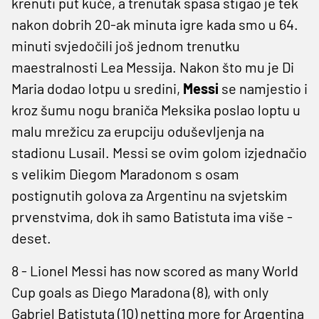
krenuti put kuće, a trenutak spasa stigao je tek
nakon dobrih 20-ak minuta igre kada smo u 64.
minuti svjedočili još jednom trenutku
maestralnosti Lea Messija. Nakon što mu je Di
Maria dodao lotpu u sredini,
Messi
se namjestio i
kroz šumu nogu braniča Meksika poslao loptu u
malu mrežicu za erupciju oduševljenja na
stadionu Lusail. Messi se ovim golom izjednačio
s velikim Diegom Maradonom s osam
postignutih golova za Argentinu na svjetskim
prvenstvima, dok ih samo Batistuta ima više -
deset.
8 - Lionel Messi has now scored as many World
Cup goals as Diego Maradona (8), with only
Gabriel Batistuta (10) netting more for Argentina