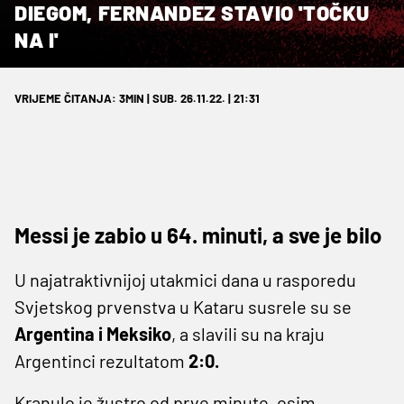
DIEGOM, FERNANDEZ STAVIO 'TOČKU
NA I'
VRIJEME ČITANJA: 3MIN | SUB. 26.11.22. | 21:31
Messi je zabio u 64. minuti, a sve je bilo
U najatraktivnijoj utakmici dana u rasporedu
Svjetskog prvenstva u Kataru susrele su se
Argentina i Meksiko
, a slavili su na kraju
Argentinci rezultatom
2:0.
Kranulo je žustro od prve minute, osim