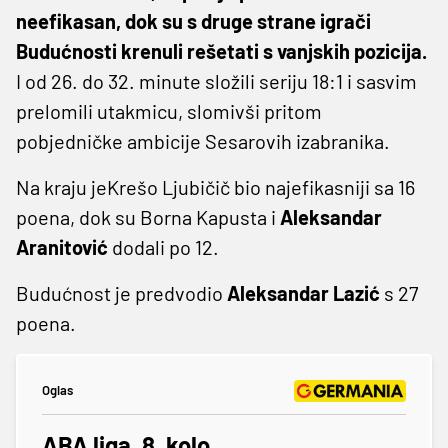
neefikasan, dok su s druge strane igrači
Budućnosti krenuli rešetati s vanjskih pozicija.
I od 26. do 32. minute složili seriju 18:1 i sasvim
prelomili utakmicu, slomivši pritom
pobjedničke ambicije Sesarovih izabranika.
Na kraju jeKrešo Ljubičič bio najefikasniji sa 16
poena, dok su Borna Kapusta i
Aleksandar
Aranitović
dodali po 12.
Budućnost je predvodio
Aleksandar Lazić
s 27
poena.
Oglas
ABA liga, 8. kolo