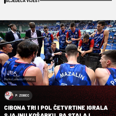
SLJEDEĆA VIJEST
Marko Lukunic/PIXSELL
P. ZOBEC
CIBONA TRI I POL ČETVRTINE IGRALA
SJAJNU KOŠARKU, PA STALA I