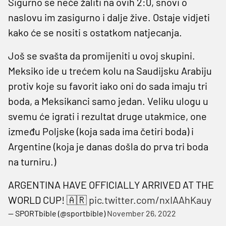
Sigurno se neće žaliti na ovih 2:0, snovi o
naslovu im zasigurno i dalje žive. Ostaje vidjeti
kako će se nositi s ostatkom natjecanja.
Još se svašta da promijeniti u ovoj skupini.
Meksiko ide u trećem kolu na Saudijsku Arabiju
protiv koje su favorit iako oni do sada imaju tri
boda, a Meksikanci samo jedan. Veliku ulogu u
svemu će igrati i rezultat druge utakmice, one
između Poljske (koja sada ima četiri boda) i
Argentine (koja je danas došla do prva tri boda
na turniru.)
ARGENTINA HAVE OFFICIALLY ARRIVED AT THE
WORLD CUP! 🇦🇷
pic.twitter.com/nxIAAhKauy
— SPORTbible (@sportbible)
November 26, 2022