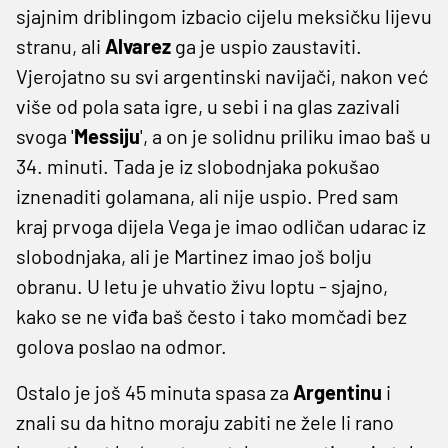
sjajnim driblingom izbacio cijelu meksičku lijevu
stranu, ali
Alvarez
ga je uspio zaustaviti.
Vjerojatno su svi argentinski navijači, nakon već
više od pola sata igre, u sebi i na glas zazivali
svoga '
Messiju
', a on je solidnu priliku imao baš u
34. minuti. Tada je iz slobodnjaka pokušao
iznenaditi golamana, ali nije uspio. Pred sam
kraj prvoga dijela Vega je imao odličan udarac iz
slobodnjaka, ali je Martinez imao još bolju
obranu. U letu je uhvatio živu loptu - sjajno,
kako se ne viđa baš često i tako momčadi bez
golova poslao na odmor.
Ostalo je još 45 minuta spasa za
Argentinu
i
znali su da hitno moraju zabiti ne žele li rano