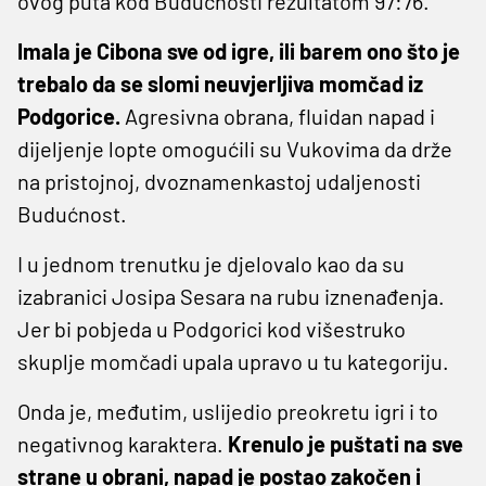
ovog puta kod Budućnosti rezultatom 97:76.
Imala je Cibona sve od igre, ili barem ono što je
trebalo da se slomi neuvjerljiva momčad iz
Podgorice.
Agresivna obrana, fluidan napad i
dijeljenje lopte omogućili su Vukovima da drže
na pristojnoj, dvoznamenkastoj udaljenosti
Budućnost.
I u jednom trenutku je djelovalo kao da su
izabranici Josipa Sesara na rubu iznenađenja.
Jer bi pobjeda u Podgorici kod višestruko
skuplje momčadi upala upravo u tu kategoriju.
Onda je, međutim, uslijedio preokretu igri i to
negativnog karaktera.
Krenulo je puštati na sve
strane u obrani, napad je postao zakočen i