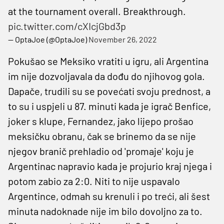
at the tournament overall. Breakthrough.
pic.twitter.com/cXIcjGbd3p
— OptaJoe (@OptaJoe)
November 26, 2022
Pokušao se Meksiko vratiti u igru, ali Argentina
im nije dozvoljavala da dođu do njihovog gola.
Dapače, trudili su se povećati svoju prednost, a
to su i uspjeli u 87. minuti kada je igrač Benfice,
joker s klupe, Fernandez, jako lijepo prošao
meksičku obranu, čak se brinemo da se nije
njegov branič prehladio od 'promaje' koju je
Argentinac napravio kada je projurio kraj njega i
potom zabio za 2:0. Niti to nije uspavalo
Argentince, odmah su krenuli i po treći, ali šest
minuta nadoknade nije im bilo dovoljno za to.