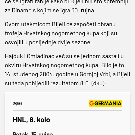
će se igrati ranije kako bi Bijeli bili što spremniji
za Dinamo s kojim se igra 30. rujna.
Ovom utakmicom Bijeli će započeti obranu
trofeja Hrvatskog nogometnog kupa koji su
osvojili u posljednje dvije sezone.
Hajduk i Omladinac već su se jednom sastali u
okviru Hrvatskog nogometnog kupa. Bilo je to
14. studenog 2004. godine u Gornjoj Vrbi, a Bijeli
su tada pobijedili rezultatom 8:0. (dku)
Oglas
HNL, 8. kolo
Petak, 15. rujna