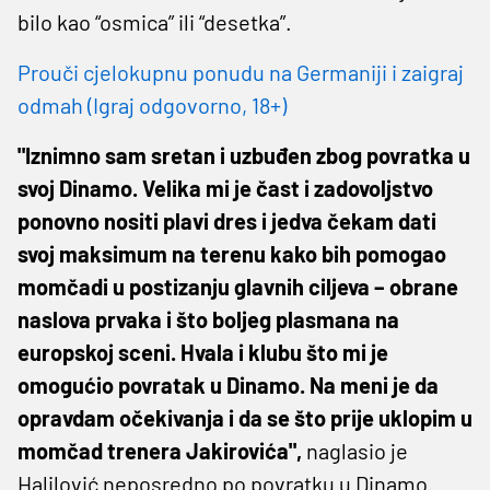
bilo kao “osmica” ili “desetka”.
Prouči cjelokupnu ponudu na Germaniji i zaigraj
odmah (Igraj odgovorno, 18+)
"Iznimno sam sretan i uzbuđen zbog povratka u
svoj Dinamo. Velika mi je čast i zadovoljstvo
ponovno nositi plavi dres i jedva čekam dati
svoj maksimum na terenu kako bih pomogao
momčadi u postizanju glavnih ciljeva – obrane
naslova prvaka i što boljeg plasmana na
europskoj sceni. Hvala i klubu što mi je
omogućio povratak u Dinamo. Na meni je da
opravdam očekivanja i da se što prije uklopim u
momčad trenera Jakirovića",
naglasio je
Halilović neposredno po povratku u Dinamo.