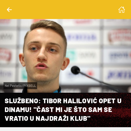
Nel Pavletic/PIXSELL
SLUŽBENO: TIBOR HALILOVIĆ OPET U
DINAMU! "ČAST MI JE ŠTO SAM SE
VRATIO U NAJDRAŽI KLUB"