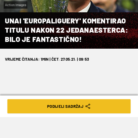
Action Images
UNAI 'EUROPALIGUERY' KOMENTIRAO
TITULU NAKON 22 JEDANAESTERCA:
BILO JE FANTASTIČNO!
VRIJEME ČITANJA: 1MIN | ČET. 27.05.21. | 09:53
Unai Emery osvojio je četvrti naslov
PODIJELI SADRŽAJ
Europske lige.
Utakmica između Villarreala i Manchester