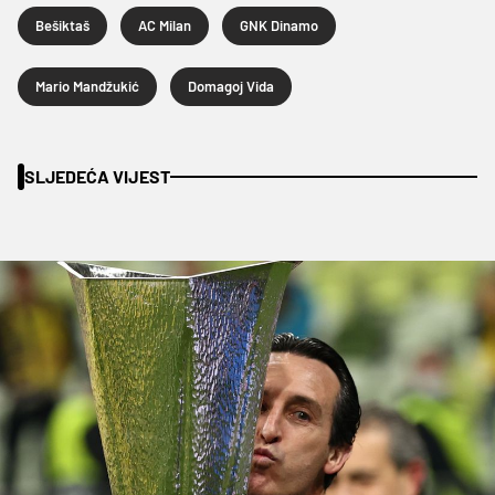
Bešiktaš
AC Milan
GNK Dinamo
Mario Mandžukić
Domagoj Vida
SLJEDEĆA VIJEST