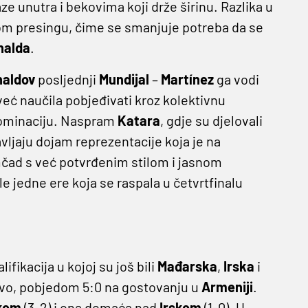
laze unutra i bekovima koji drže širinu. Razlika u
okom presingu, čime se smanjuje potreba da se
nalda
.
aldov
posljednji
Mundijal
–
Martínez
ga vodi
 već naučila pobjeđivati kroz kolektivnu
dominaciju. Naspram
Katara
, gdje su djelovali
ljaju dojam reprezentacije koja je na
mčad s već potvrđenim stilom i jasnom
le jedne ere koja se raspala u četvrtfinalu
ifikacija u kojoj su još bili
Mađarska
,
Irska
i
ljivo, pobjedom 5:0 na gostovanju u
Armeniji
.
kom
(3-2) i ona domaća nad
Irskom
(1-0). U