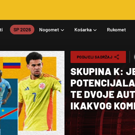
ti
SP 2026
Nogomet
Košarka
Rukomet
PODIJELI SADRŽAJ
SKUPINA K: J
POTENCIJALA
TE DVOJE AUT
IKAKVOG KOM