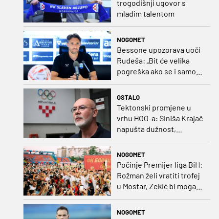
trogodišnji ugovor s
mladim talentom
NOGOMET
Bessone upozorava uoči
Rudeša: „Bit će velika
pogreška ako se i samo
malo opustimo“
OSTALO
Tektonski promjene u
vrhu HOO-a: Siniša Krajač
napušta dužnost,
razriješeno i svih osam
direktora
NOGOMET
Počinje Premijer liga BiH:
Rožman želi vratiti trofej
u Mostar, Zekić bi mogao
biti iznenađenje
NOGOMET