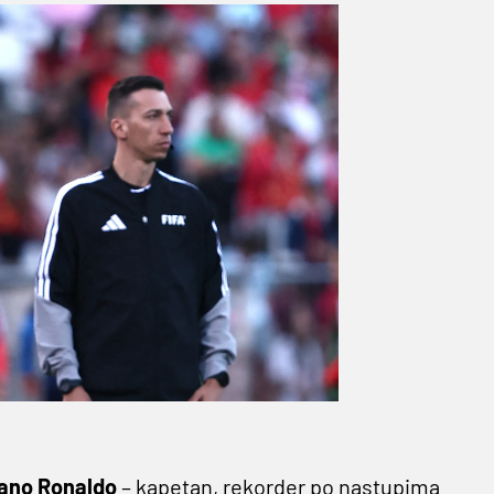
iano
Ronaldo
– kapetan, rekorder po nastupima