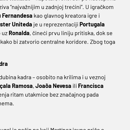
iva “najvažnijim u zadnjoj trećini”. U igračkom
u
Fernandesa
kao glavnog kreatora igre i
ster
Uniteda
je u reprezentaciji
Portugala
o uz
Ronalda
, čineći prvu liniju pritiska, dok se
” kako bi zatvorio centralne koridore. Zbog toga
adra
 dubina kadra – osobito na krilima i u veznoj
çala
Ramosa
,
Joaõa
Nevesa
ili
Francisca
jenja ritam utakmice bez značajnog pada
 nema.
ugal je način na koji Martínez javno priča o