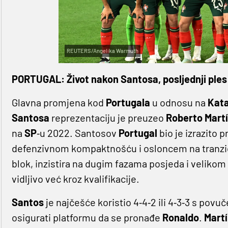
REUTERS/Angelika Warmuth
PORTUGAL: Život nakon Santosa, posljednji ples
Glavna promjena kod
Portugala
u odnosu na
Kat
Santosa
reprezentaciju je preuzeo
Roberto
Mart
na
SP
‐u 2022. Santosov
Portugal
bio je izrazito
defenzivnom kompaktnošću i osloncem na tranzi
blok, inzistira na dugim fazama posjeda i velikom b
vidljivo već kroz kvalifikacije.
Santos
je najčešće koristio 4‐4‐2 ili 4‐3‐3 s povu
osigurati platformu da se pronađe
Ronaldo
.
Mart