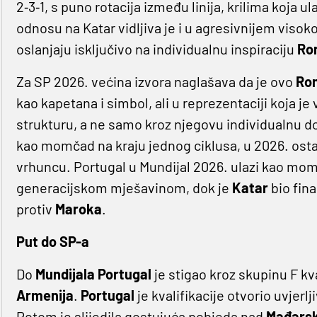
2‐3‐1, s puno rotacija između linija, krilima koja u
odnosu na Katar vidljiva je i u agresivnijem vis
oslanjaju isključivo na individualnu inspiraciju
Ro
Za SP 2026. većina izvora naglašava da je ovo
Ron
kao kapetana i simbol, ali u reprezentaciji koja je
strukturu, a ne samo kroz njegovu individualnu 
kao momčad na kraju jednog ciklusa, u 2026. ostav
vrhuncu. Portugal u Mundijal 2026. ulazi kao mo
generacijskom mješavinom, dok je
Katar
bio fina
protiv
Maroka
.
Put do SP-a
Do
Mundijala
Portugal
je stigao kroz skupinu F kval
Armenija
.
Portugal
je kvalifikacije otvorio uvjer
Potom je slijedila gostujuća pobjeda nad
Mađars