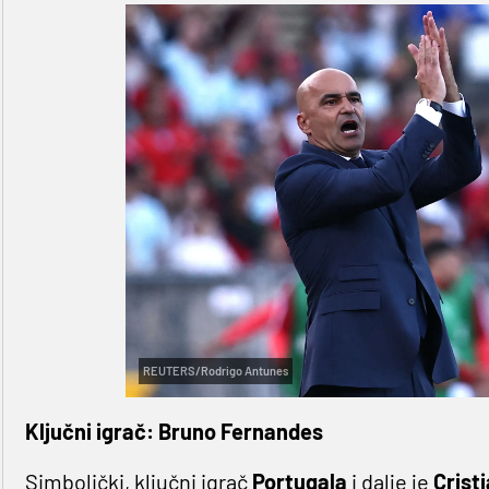
REUTERS/Rodrigo Antunes
Ključni igrač: Bruno Fernandes
Simbolički, ključni igrač
Portugala
i dalje je
Crist