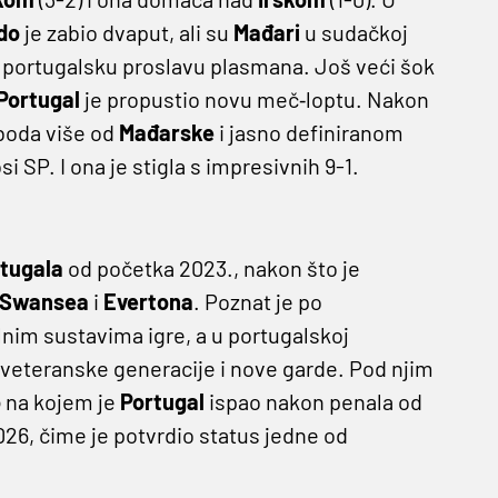
do
je zabio dvaput, ali su
Mađari
u sudačkoj
i portugalsku proslavu plasmana. Još veći šok
Portugal
je propustio novu meč‑loptu. Nakon
 boda više od
Mađarske
i jasno definiranom
i SP. I ona je stigla s impresivnih 9-1.
tugala
od početka 2023., nakon što je
Swansea
i
Evertona
. Poznat je po
nim sustavima igre, a u portugalskoj
veteranske generacije i nove garde. Pod njim
o
na kojem je
Portugal
ispao nakon penala od
26, čime je potvrdio status jedne od