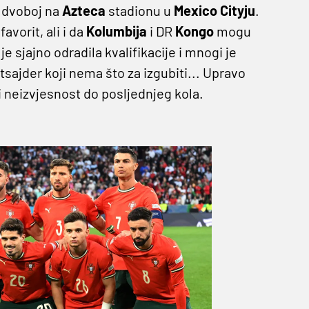
 dvoboj na
Azteca
stadionu u
Mexico
Cityju
.
favorit, ali i da
Kolumbija
i DR
Kongo
mogu
e sjajno odradila kvalifikacije i mnogi je
tsajder koji nema što za izgubiti... Upravo
 neizvjesnost do posljednjeg kola.