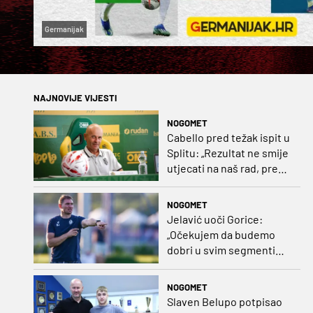
Germanijak
NAJNOVIJE VIJESTI
NOGOMET
Cabello pred težak ispit u
Splitu: „Rezultat ne smije
utjecati na naš rad, pred
nama je dugo prvenstvo“
NOGOMET
Jelavić uoči Gorice:
„Očekujem da budemo
dobri u svim segmentima
igre i pobjedu“
NOGOMET
Slaven Belupo potpisao