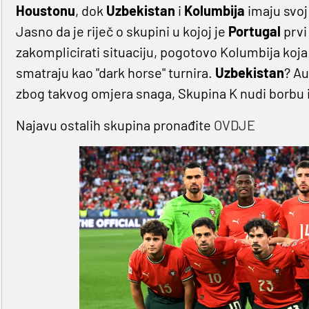
Houstonu
, dok
Uzbekistan
i
Kolumbija
imaju svoj
Jasno da je riječ o skupini u kojoj je
Portugal
prvi 
zakomplicirati situaciju, pogotovo Kolumbija koja j
smatraju kao "dark horse" turnira.
Uzbekistan
? Au
zbog takvog omjera snaga, Skupina K nudi borbu i
Najavu ostalih skupina pronađite
OVDJE