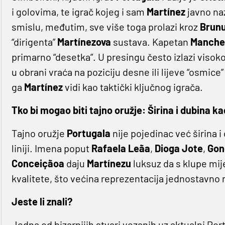
i golovima, te igrač kojeg i sam
Martínez
javno naz
smislu, međutim, sve više toga prolazi kroz
Brun
“dirigenta”
Martínezova
sustava. Kapetan
Manche
primarno “desetka”. U presingu često izlazi visok
u obrani vraća na poziciju desne ili lijeve “osmice
ga
Martínez
vidi kao taktički ključnog igrača.
Tko bi mogao biti tajno oružje: Širina i dubina k
Tajno oružje
Portugala
nije pojedinac već širina i
liniji. Imena poput
Rafaela
Leãa
,
Dioga
Jote
,
Gon
Conceiçãoa
daju
Martínezu
luksuz da s klupe mi
kvalitete, što većina reprezentacija jednostavno
Jeste li znali?
Jedna od bizarnijih stvari vezanih uz aktualni Port