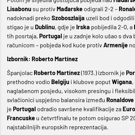
Lisabonu
su protiv
Mađarske
odigrali 2-2 –
Ronal
nadoknadi preko
Szoboszlaija
uzeli bod i odgodil
stigao je u
Dublinu
, gdje je
Irska
pobijedila 2-0, a
tih posrtaja,
Portugal
je u zadnje kolo ušao s dva
računicom – pobjeda kod kuće protiv
Armenije
nos
Izbornik: Roberto Martínez
Španjolac
Roberto
Martínez
(1973.) izbornik je
Por
prethodno vodio
Belgiju
i klubove poput
Wigana
,
naglašenom posjedu, visokom presingu i fleksibil
svlačionici uspješno balansira između
Ronaldove
je
Portugal
odradio savršene kvalifikacije za
Eur
Francuske
u četvrtfinalu te potom osigurao SP 20
najstabilnijih europskih reprezentacija.