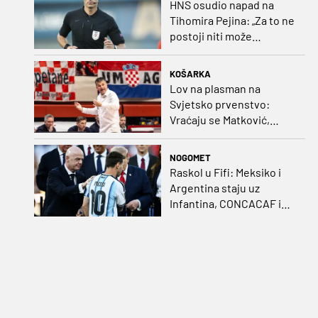
HNS osudio napad na
Tihomira Pejina: „Za to ne
postoji niti može
postojati opravdanje”
KOŠARKA
Lov na plasman na
Svjetsko prvenstvo:
Vraćaju se Matković,
Nakić i Drežnjak
NOGOMET
Raskol u Fifi: Meksiko i
Argentina staju uz
Infantina, CONCACAF i
CONMEBOL više nisu
čvrsti