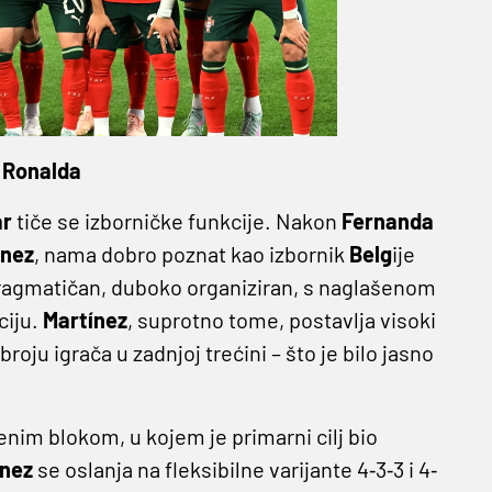
 Ronalda
ar
tiče se izborničke funkcije. Nakon
Fernanda
ínez
, nama dobro poznat kao izbornik
Belg
ije
 pragmatičan, duboko organiziran, s naglašenom
ciju.
Martínez
, suprotno tome, postavlja visoki
roju igrača u zadnjoj trećini – što je bilo jasno
čenim blokom, u kojem je primarni cilj bio
ínez
se oslanja na fleksibilne varijante 4‐3‐3 i 4‐