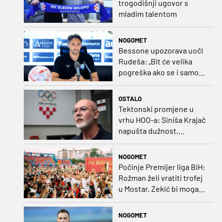
trogodišnji ugovor s
mladim talentom
NOGOMET
Bessone upozorava uoči
Rudeša: „Bit će velika
pogreška ako se i samo
malo opustimo“
OSTALO
Tektonski promjene u
vrhu HOO-a: Siniša Krajač
napušta dužnost,
razriješeno i svih osam
direktora
NOGOMET
Počinje Premijer liga BiH:
Rožman želi vratiti trofej
u Mostar, Zekić bi mogao
biti iznenađenje
NOGOMET