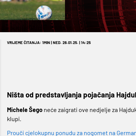
VRIJEME ČITANJA: 1MIN | NED. 26.01.25. | 14:25
Ništa od predstavljanja pojačanja Hajdu
Michele Šego
neće zaigrati ove nedjelje za Hajduk
klupi.
Prouči cjelokupnu ponudu za nogomet na Germaniji