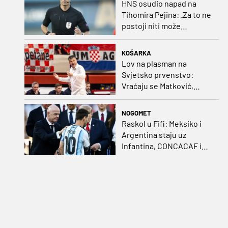
HNS osudio napad na
Tihomira Pejina: „Za to ne
postoji niti može
postojati opravdanje”
KOŠARKA
Lov na plasman na
Svjetsko prvenstvo:
Vraćaju se Matković,
Nakić i Drežnjak
NOGOMET
Raskol u Fifi: Meksiko i
Argentina staju uz
Infantina, CONCACAF i
CONMEBOL više nisu
čvrsti