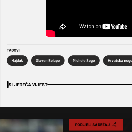
TAGOVI
Hajduk
Slaven Belupo
Michele Šego
SLJEDEĆA VIJEST
PODIJELI SADRŽAJ