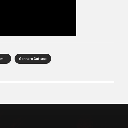
Hrvatska nogometna liga
Gennaro Gattuso