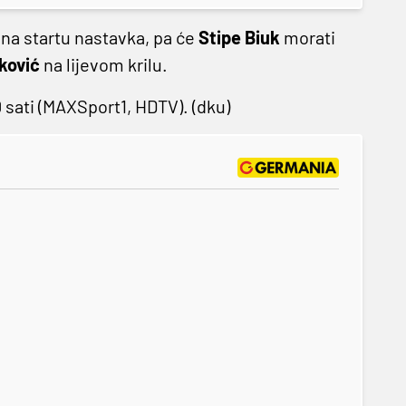
i na startu nastavka, pa će
Stipe Biuk
morati
ković
na lijevom krilu.
 sati (MAXSport1, HDTV). (dku)