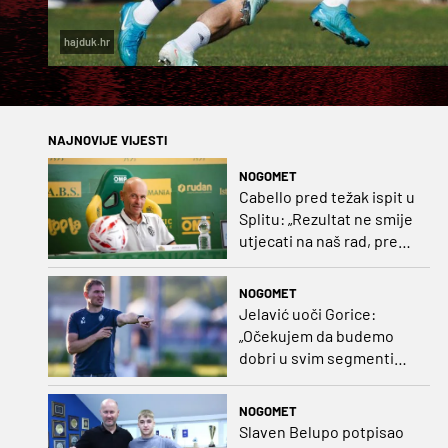
hajduk.hr
NAJNOVIJE VIJESTI
NOGOMET
Cabello pred težak ispit u
Splitu: „Rezultat ne smije
utjecati na naš rad, pred
nama je dugo prvenstvo“
NOGOMET
Jelavić uoči Gorice:
„Očekujem da budemo
dobri u svim segmentima
igre i pobjedu“
NOGOMET
Slaven Belupo potpisao