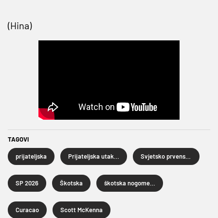
(Hina)
TAGOVI
prijateljska
Prijateljska utakmica
Svjetsko prvenstvo u nogometu 2026.
SP 2026
Škotska
škotska nogometna reprezentacija
Curacao
Scott McKenna