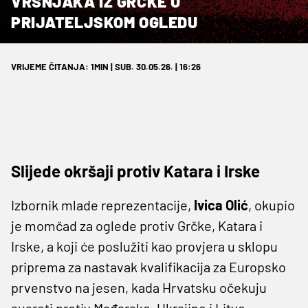
VRŠNJAKA IZ GRČKE U
PRIJATELJSKOM OGLEDU
VRIJEME ČITANJA: 1MIN | SUB. 30.05.26. | 16:26
Slijede okršaji protiv Katara i Irske
Izbornik mlade reprezentacije,
Ivica Olić
, okupio
je momčad za oglede protiv Grčke, Katara i
Irske, a koji će poslužiti kao provjera u sklopu
priprema za nastavak kvalifikacija za Europsko
prvenstvo na jesen, kada Hrvatsku očekuju
susreti protiv Mađarske, Ukrajine i Litve.