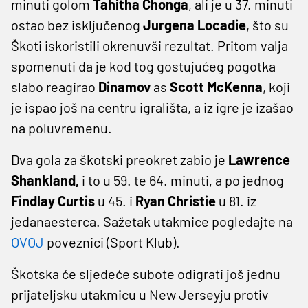
minuti golom
Tahitha Chonga
, ali je u 37. minuti
ostao bez isključenog
Jurgena
Locadie
, što su
Škoti iskoristili okrenuvši rezultat. Pritom valja
spomenuti da je kod tog gostujućeg pogotka
slabo reagirao
Dinamov
as
Scott McKenna
, koji
je ispao još na centru igrališta, a iz igre je izašao
na poluvremenu.
Dva gola za škotski preokret zabio je
Lawrence
Shankland,
i to u 59. te 64. minuti, a po jednog
Findlay Curtis
u 45. i
Ryan Christie
u 81. iz
jedanaesterca. Sažetak utakmice pogledajte na
OVOJ
poveznici (Sport Klub).
Škotska će sljedeće subote odigrati još jednu
prijateljsku utakmicu u New Jerseyju protiv