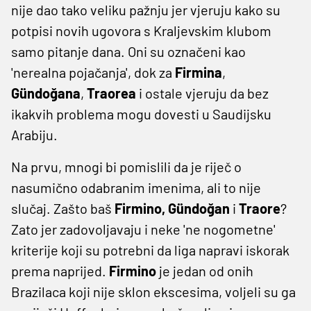
nije dao tako veliku pažnju jer vjeruju kako su
potpisi novih ugovora s Kraljevskim klubom
samo pitanje dana. Oni su označeni kao
'nerealna pojačanja', dok za
Firmina
,
Gündoğana
,
Traorea
i ostale vjeruju da bez
ikakvih problema mogu dovesti u Saudijsku
Arabiju.
Na prvu, mnogi bi pomislili da je riječ o
nasumično odabranim imenima, ali to nije
slučaj. Zašto baš
Firmino, Gündoğan
i
Traore
?
Zato jer zadovoljavaju i neke 'ne nogometne'
kriterije koji su potrebni da liga napravi iskorak
prema naprijed.
Firmino
je jedan od onih
Brazilaca koji nije sklon ekscesima, voljeli su ga