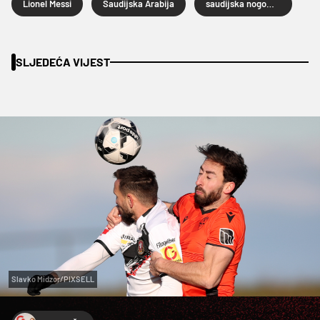
Lionel Messi
Saudijska Arabija
saudijska nogometna liga
SLJEDEĆA VIJEST
Slavko Midzor/PIXSELL