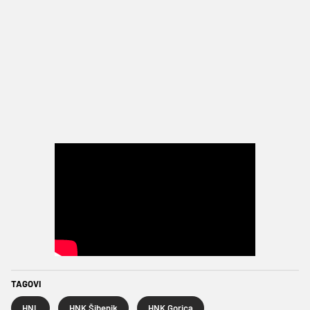
TAGOVI
HNL
HNK Šibenik
HNK Gorica