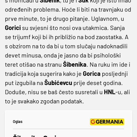
određenih problema. Hoće li biti na travnjaku od
prve minute, to je drugo pitanje. Uglavnom, u
Gorici
su svjesni što nosi ova utakmica. Sanja
se trijumf koji bi ih približio na bod zaostatka. A
s obzirom na to da bi u tom slučaju nadoknadili
devet minusa, onda je jasno da bi psihološki
teret otišao na stranu
Šibenika
. Na ruku im ide i
tradicija koja sugerira kako je
Gorica
posljednji
put izgubila na
Šubićevcu
prije deset godina.
Doduše, nisu se baš često susretali u
HNL
-u, ali
to je svakako zgodan podatak.
Oglas