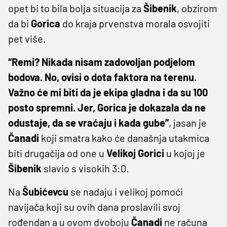
opet bi to bila bolja situacija za
Šibenik
, obzirom
da bi
Gorica
do kraja prvenstva morala osvojiti
pet više.
“Remi? Nikada nisam zadovoljan podjelom
bodova. No, ovisi o dota faktora na terenu.
Važno će mi biti da je ekipa gladna i da su 100
posto spremni. Jer, Gorica je dokazala da ne
odustaje, da se vraćaju i kada gube”
, jasan je
Čanadi
koji smatra kako će današnja utakmica
biti drugačija od one u
Velikoj
Gorici
u kojoj je
Šibenik
slavio s visokih 3:0.
Na
Šubićevcu
se nadaju i velikoj pomoći
navijača koji su ovih dana proslavili svoj
rođendan a u ovom dvoboju
Čanadi
ne računa