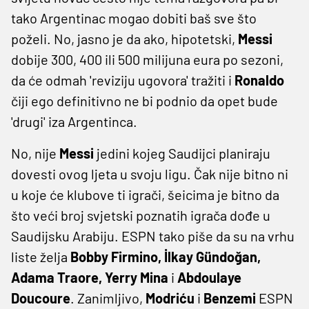
tako Argentinac mogao dobiti baš sve što
poželi. No, jasno je da ako, hipotetski,
Messi
dobije 300, 400 ili 500 milijuna eura po sezoni,
da će odmah 'reviziju ugovora' tražiti i
Ronaldo
čiji ego definitivno ne bi podnio da opet bude
'drugi' iza Argentinca.
No, nije
Messi
jedini kojeg Saudijci planiraju
dovesti ovog ljeta u svoju ligu. Čak nije bitno ni
u koje će klubove ti igrači, šeicima je bitno da
što veći broj svjetski poznatih igrača dođe u
Saudijsku Arabiju. ESPN tako piše da su na vrhu
liste želja
Bobby Firmino, İlkay Gündoğan,
Adama Traore, Yerry Mina
i
Abdoulaye
Doucoure
. Zanimljivo,
Modriću
i
Benzemi
ESPN