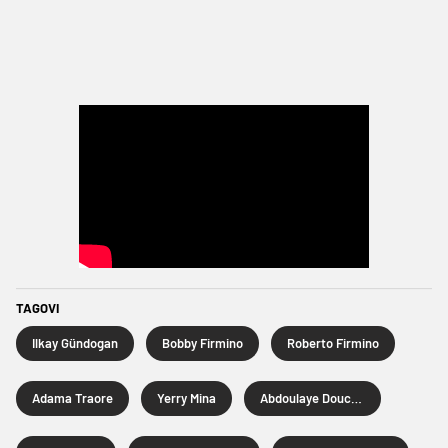
TAGOVI
Ilkay Gündogan
Bobby Firmino
Roberto Firmino
Adama Traore
Yerry Mina
Abdoulaye Doucoure