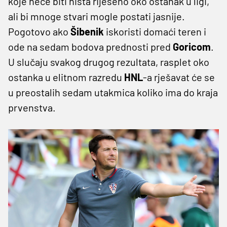
koje neće biti ništa riješeno oko ostanak u ligi,
ali bi mnoge stvari mogle postati jasnije.
Pogotovo ako
Šibenik
iskoristi domaći teren i
ode na sedam bodova prednosti pred
Goricom
.
U slučaju svakog drugog rezultata, rasplet oko
ostanka u elitnom razredu
HNL
-a rješavat će se
u preostalih sedam utakmica koliko ima do kraja
prvenstva.