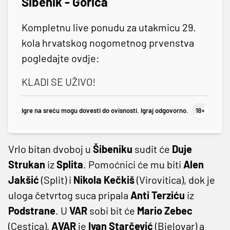
Šibenik - Gorica
Kompletnu live ponudu za utakmicu 29.
kola hrvatskog nogometnog prvenstva
pogledajte ovdje:
KLADI SE UŽIVO!
Igre na sreću mogu dovesti do ovisnosti. Igraj odgovorno.
Vrlo bitan dvoboj u
Šibeniku
sudit će
Duje
Strukan
iz
Splita
. Pomoćnici će mu biti
Alen
Jakšić
(Split) i
Nikola
Kečkiš
(Virovitica), dok je
uloga četvrtog suca pripala
Anti
Terziću
iz
Podstrane
. U
VAR
sobi bit će
Mario
Zebec
(Cestica),
AVAR
je
Ivan
Starčević
(Bjelovar) a