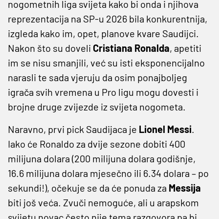
nogometnih liga svijeta kako bi onda i njihova
reprezentacija na SP-u 2026 bila konkurentnija,
izgleda kako im, opet, planove kvare Saudijci.
Nakon što su doveli
Cristiana Ronalda
, apetiti
im se nisu smanjili, već su isti eksponencijalno
narasli te sada vjeruju da osim ponajboljeg
igrača svih vremena u Pro ligu mogu dovesti i
brojne druge zvijezde iz svijeta nogometa.
Naravno, prvi pick Saudijaca je
Lionel Messi
.
Iako će Ronaldo za dvije sezone dobiti 400
milijuna dolara (200 milijuna dolara godišnje,
16.6 milijuna dolara mjesečno ili 6.34 dolara – po
sekundi!), očekuje se da će ponuda za
Messija
biti još veća. Zvuči nemoguće, ali u arapskom
svijetu novac često nije tema razgovora pa bi