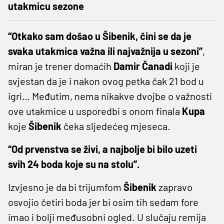
utakmicu sezone
“Otkako sam došao u Šibenik, čini se da je
svaka utakmica važna ili najvažnija u sezoni”
,
miran je trener domaćih
Damir
Čanadi
koji je
svjestan da je i nakon ovog petka čak 21 bod u
igri… Međutim, nema nikakve dvojbe o važnosti
ove utakmice u usporedbi s onom finala
Kupa
koje
Šibenik
čeka sljedećeg mjeseca.
“Od prvenstva se živi, a najbolje bi bilo uzeti
svih 24 boda koje su na stolu”.
Izvjesno je da bi trijumfom
Šibenik
zapravo
osvojio četiri boda jer bi osim tih sedam fore
imao i bolji međusobni ogled. U slučaju remija