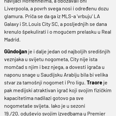
navijači Hoffenheima, a obožavali oni
Liverpoola, a povrh svega nosi i određenu dozu
glamura. Priča se da ga iz MLS-a 'vrbuju' LA
Galaxy i St.Louis City SC, a posljednjih se dana
krenulo špekulirati i o mogućem prelasku u Real
Madrid.
Gündoğan
je i dalje jedan od najboljih središnjih
veznjaka u svijetu nogometa, City nije ista
momčad s njim i bez njega, a dovesti igrača u
naponu snage u Saudijsku Arabiju bila bi velika
stvar za tamošnji nogomet i Pro ligu.
Traore
je
pak medijski atraktivan igrač koji svojim fizičkim
kapacitetima nadilazi gotovo pa sve
nogometaše svijeta. Iako je u sezoni
19./20. oduševio svojim izvedbama u Premier