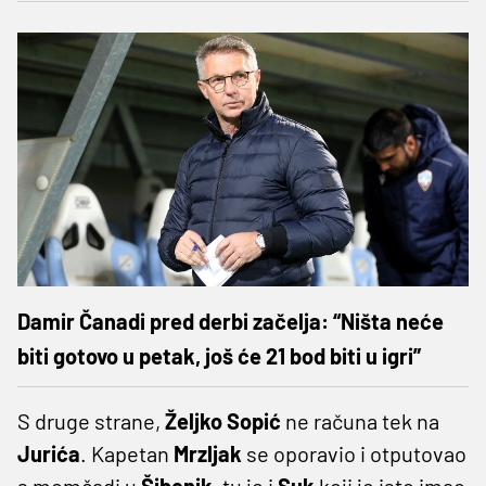
Damir Čanadi pred derbi začelja: “Ništa neće
biti gotovo u petak, još će 21 bod biti u igri”
S druge strane,
Željko
Sopić
ne računa tek na
Jurića
. Kapetan
Mrzljak
se oporavio i otputovao
s momčadi u
Šibenik
, tu je i
Suk
koji je isto imao