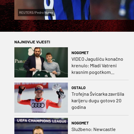
REUTERS/Pedro Nunes
NAJNOVIJE VIJESTI
NOGOMET
VIDEO Jagušiću konačno
krenulo: Mladi Vatreni
krasnim pogotkom
potvrdio sjajnu formu
OSTALO
Trofejna Švicarka završila
karijeru dugu gotovo 20
godina
NOGOMET
Službeno: Newcastle