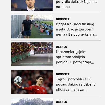
potvrdio dolazak Nijemca
na klupu
NOGOMET
Matjaž Kek uoči finskog
ispita: „Ovo je Europa i
nema više popravka, na
Rujevici se nešto pita i
Rijeku!“
OSTALO
Nizozemka sjajnim
sprintom odnijela
pobjedu u petoj etapi
Toura
NOGOMET
Tigrovi potvrdili veliki
posao: Jakiru i službeno
stigla zamjena za
Pandura
OSTALO