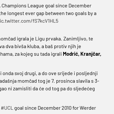
EFA Champions League goal since December
 the longest ever gap between two goals by a
ic.twitter.com/fS7kcV1HL5
omčad igrala je Ligu prvaka. Zanimljivo, te
va dva bivša kluba, a baš protiv njih je
hama, za kojeg su tada igrali
Modrić, Kranjčar,
i onda svoj drugi, a do ove srijede i posljednji
adašnja momčad tog je 7. prosinca slavila s 3-
ao ni zamisliti da će od tog pa do sljedećeg
t
#UCL
goal since December 2010 for Werder