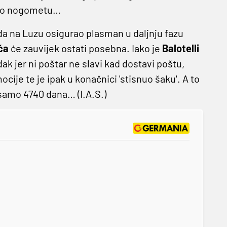
ar o nogometu…
eda na Luzu osigurao plasman u daljnju fazu
ća
će zauvijek ostati posebna. Iako je
Balotelli
 jer ni poštar ne slavi kad dostavi poštu,
cije te je ipak u konačnici 'stisnuo šaku'. A to
 samo 4740 dana… (I.A.S.)