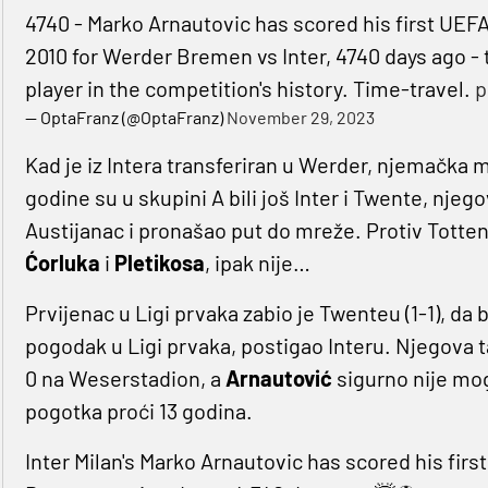
4740 - Marko Arnautovic has scored his first U
2010 for Werder Bremen vs Inter, 4740 days ago -
player in the competition's history. Time-travel.
p
— OptaFranz (@OptaFranz)
November 29, 2023
Kad je iz Intera transferiran u Werder, njemačka m
godine su u skupini A bili još Inter i Twente, njego
Austijanac i pronašao put do mreže. Protiv Totten
Ćorluka
i
Pletikosa
, ipak nije…
Prvijenac u Ligi prvaka zabio je Twenteu (1-1), da b
pogodak u Ligi prvaka, postigao Interu. Njegova t
0 na Weserstadion, a
Arnautović
sigurno nije mog
pogotka proći 13 godina.
Inter Milan's Marko Arnautovic has scored his firs