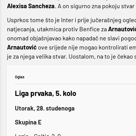
Alexisa Sancheza
. A on sigurno zna pokoju stv
Usprkos tome što je Inter i prije jučerašnjeg ogl
natjecanja, utakmica protiv Benfice za
Arnautovi
onomad objašnjavao kako napadač ne slavi pogodak
Arnautović
ove srijede nije mogao kontrolirati emo
je za njega velika stvar. Uostalom, na to je čekao
Oglas
Liga prvaka, 5. kolo
Utorak, 28. studenoga
Skupina E