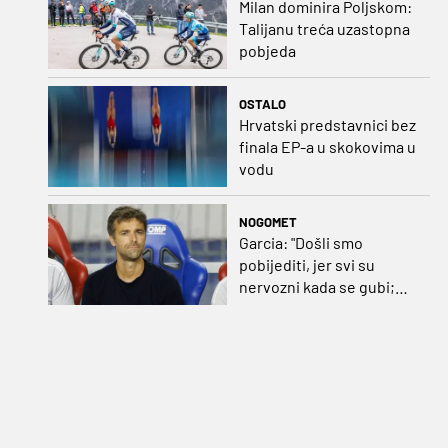
Milan dominira Poljskom:
Talijanu treća uzastopna
pobjeda
OSTALO
Hrvatski predstavnici bez
finala EP-a u skokovima u
vodu
NOGOMET
Garcia: "Došli smo
pobijediti, jer svi su
nervozni kada se gubi;
Pukštas: "Moja emotivna
utakmica pred djedom i
bakom"