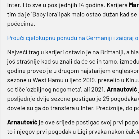
Inter. I to sve u posljednjih 14 godina. Karijera
Mar
tim da je 'Baby Ibra' ipak malo ostao dužan kad se
počecima.
Prouči cjelokupnu ponudu na Germaniji i zaigraj o
Najveći trag u karijeri ostavio je na Brittaniji, a
još strašnije kad su znali da će se ih tamo, između
godine proveo je u drugom najstarijem engleskom 
sezone u West Hamu u ljeto 2019. preselio u Kinu. 
se tiče 'ozbiljnog nogometa', ali 2021.
Arnautović
posljednje dvije sezone postigao je 25 pogodaka 
dovele su ga do transfera u Inter. Preciznije, do 
Arnautović
je ove srijede postigao svoj prvi pogod
to i njegov prvi pogodak u Ligi prvaka nakon čak 