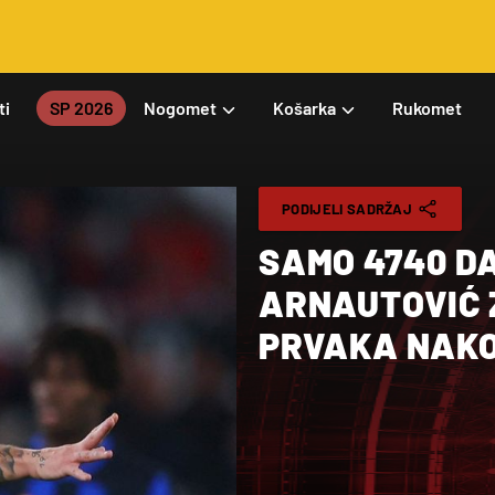
ti
SP 2026
Nogomet
Košarka
Rukomet
PODIJELI SADRŽAJ
SAMO 4740 D
ARNAUTOVIĆ Z
PRVAKA NAKO