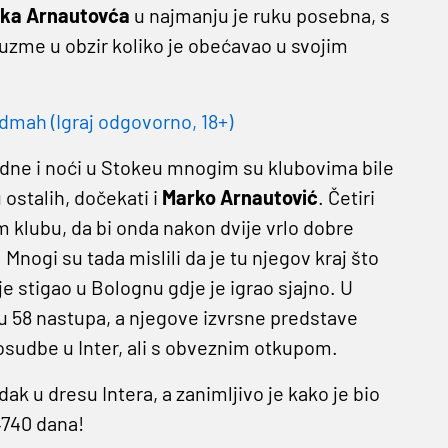
ka Arnautovća
u najmanju je ruku posebna, s
 uzme u obzir koliko je obećavao u svojim
dmah (Igraj odgovorno, 18+)
 hladne i noći u Stokeu mnogim su klubovima bile
 ostalih, dočekati i
Marko
Arnautović
. Četiri
klubu, da bi onda nakon dvije vrlo dobre
Mnogi su tada mislili da je tu njegov kraj što
je stigao u Bolognu gdje je igrao sjajno. U
u 58 nastupa, a njegove izvrsne predstave
posudbe u Inter, ali s obveznim otkupom.
ak u dresu Intera, a zanimljivo je kako je bio
4740 dana!