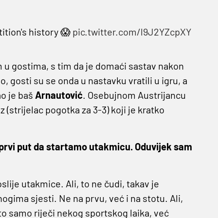
tion's history 😱
pic.twitter.com/l9J2YZcpXY
m u gostima, s tim da je domaći sastav nakon
, gosti su se onda u nastavku vratili u igru, a
ao je baš
Arnautović
. Osebujnom Austrijancu
(strijelac pogotka za 3-3) koji je kratko
 prvi put da startamo utakmicu. Oduvijek sam
slije utakmice. Ali, to ne čudi, takav je
mnogima sjesti. Ne na prvu, već i na stotu. Ali,
su to samo riječi nekog sportskog laika, već