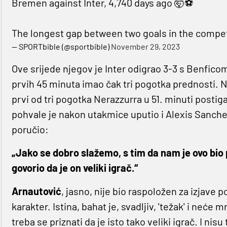
Bremen against Inter, 4,740 days ago 🤯⚽️
The longest gap between two goals in the competi
— SPORTbible (@sportbible)
November 29, 2023
Ove srijede njegov je Inter odigrao 3-3 s Benfico
prvih 45 minuta imao čak tri pogotka prednosti. No
prvi od tri pogotka Nerazzurra u 51. minuti postig
pohvale je nakon utakmice uputio i Alexis Sanchez 
poručio:
„Jako se dobro slažemo, s tim da nam je ovo bio
govorio da je on veliki igrač.“
Arnautović
, jasno, nije bio raspoložen za izjave po
karakter. Istina, bahat je, svadljiv, 'težak' i neće 
treba se priznati da je isto tako veliki igrač. I ni