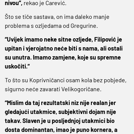
nivou“,
rekao je Carević.
Što se tiče sastava, on ima daleko manje
problema s ozljedama od Gregurine.
“Uvijek imamo neke sitne ozljede, Filipović je
upitan i vjerojatno neće biti s nama, ali ostali
su unutra. Imamo zamjene, koje su spremne
uskočiti.“
To što su Koprivničanci osam kola bez pobjede,
sigurno neće zavarati Velikogoričane.
“Mislim da taj rezultatski niz nije realan jer
gledajući utakmice, subjektivni dojam nije
takav. Slaven je u posljednjoj utakmici bio
dosta dominantan, imao je puno kornera, a