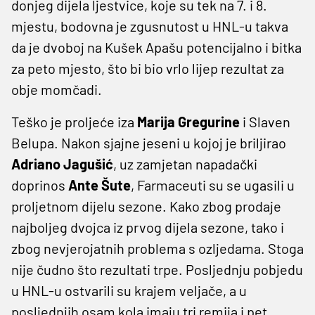
donjeg dijela ljestvice, koje su tek na 7. i 8.
mjestu, bodovna je zgusnutost u HNL-u takva
da je dvoboj na Kušek Apašu potencijalno i bitka
za peto mjesto, što bi bio vrlo lijep rezultat za
obje momčadi.
Teško je proljeće iza
Marija Gregurine
i Slaven
Belupa. Nakon sjajne jeseni u kojoj je briljirao
Adriano Jagušić
, uz zamjetan napadački
doprinos
Ante Šute
, Farmaceuti su se ugasili u
proljetnom dijelu sezone. Kako zbog prodaje
najboljeg dvojca iz prvog dijela sezone, tako i
zbog nevjerojatnih problema s ozljedama. Stoga
nije čudno što rezultati trpe. Posljednju pobjedu
u HNL-u ostvarili su krajem veljače, a u
posljednjih osam kola imaju tri remija i pet