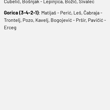
Ćubelić, Bošnjak - Lepinjica, Božić, Šivalec
Gorica (3-4-2-1)
: Matijaš - Perić, Leš, Čabraja -
Trontelj, Pozo, Kavelj, Bogojević - Pršir, Pavičić -
Erceg