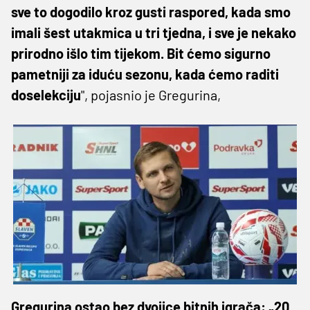
sve to dogodilo kroz gusti raspored, kada smo
imali šest utakmica u tri tjedna, i sve je nekako
prirodno išlo tim tijekom. Bit ćemo sigurno
pametniji za iduću sezonu, kada ćemo raditi
doselekciju
", pojasnio je Gregurina,
Gregurina ostao bez dvojice bitnih igrača: „20