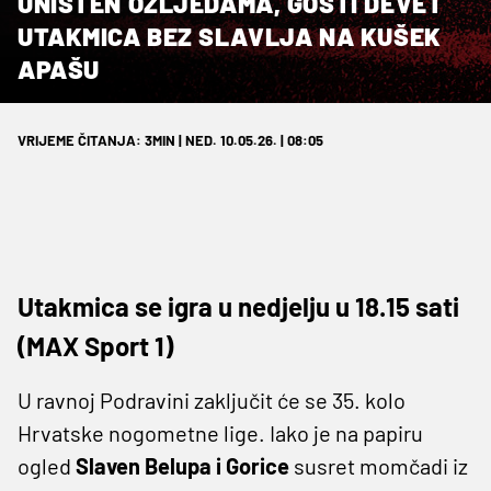
UNIŠTEN OZLJEDAMA, GOSTI DEVET
UTAKMICA BEZ SLAVLJA NA KUŠEK
APAŠU
VRIJEME ČITANJA: 3MIN | NED. 10.05.26. | 08:05
Utakmica se igra u nedjelju u 18.15 sati
(MAX Sport 1)
U ravnoj Podravini zaključit će se 35. kolo
Hrvatske nogometne lige. Iako je na papiru
ogled
Slaven Belupa i Gorice
susret momčadi iz