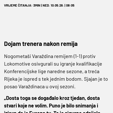
VRIJEME ČITANJA: 3MIN | NED. 10.05.26. | 08:05
Dojam trenera nakon remija
Nogometaši Varaždina remijem (1-1) protiv
Lokomotive osivgurali su igranje kvalifikacije
Konferencijske lige naredne sezone, a treća
Rijeka je ispred s tek jednim bodom. Sjajan je to
posao Varaždinaca u ovoj sezoni.
„Dosta toga se događalo kroz tjedan, dosta
stvari koje ne volim. Puno je bilo snimanja i
izjava da je Europa tu. To je sigurno odnijelo