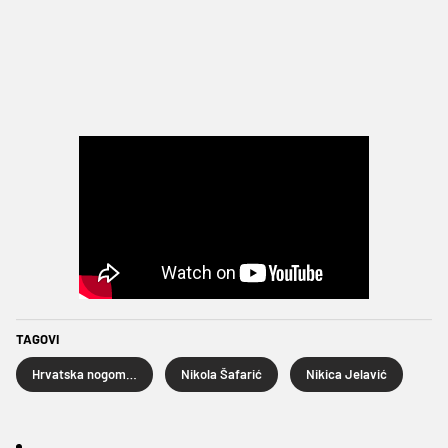
TAGOVI
Hrvatska nogometna liga
Nikola Šafarić
Nikica Jelavić