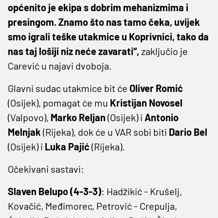
općenito je ekipa s dobrim mehanizmima i
presingom. Znamo što nas tamo čeka, uvijek
smo igrali teške utakmice u Koprivnici, tako da
nas taj lošiji niz neće zavarati“,
zaključio je
Carević u najavi dvoboja.
Glavni sudac utakmice bit će
Oliver Romić
(Osijek), pomagat će mu
Kristijan Novosel
(Valpovo),
Marko Reljan
(Osijek) i
Antonio
Melnjak
(Rijeka), dok će u VAR sobi biti
Dario Bel
(Osijek) i
Luka Pajić
(Rijeka).
Očekivani sastavi:
Slaven Belupo (4-3-3)
: Hadžikić - Krušelj,
Kovačić, Međimorec, Petrović - Crepulja,