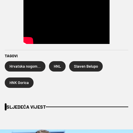
TAGOVI
Hrvatska nogometna liga
HNL
Slaven Belupo
HNK Gorica
SLJEDEĆA VIJEST