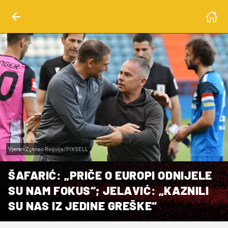
Vjeran Zganec Rogulja/PIXSELL
ŠAFARIĆ: „PRIČE O EUROPI ODNIJELE
SU NAM FOKUS“; JELAVIĆ: „KAZNILI
SU NAS IZ JEDINE GREŠKE“