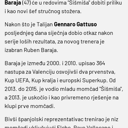
Baraja
(47) će u redovima "Šišmiša" dobiti priliku
i kao novi šef stručnog stožera.
Nakon što je Talijan
Gennaro Gattuso
posljednjeg dana siječnja dobio otkaz nakon
serije loših rezultata, za novog trenera je
izabran Ruben Baraja.
Baraja je između 2000. i 2010. upisao 364
nastupa za Valenciju osvojivši dva prvenstva,
Kup UEFA, Kup kralja i europski Superkup. Od
2013. do 2015. je vodio mladu momčad "Šišmiša",
a 2013. je uskočio i kao privremeno rješenje na
klupi prve momčadi.
Bivši španjolski reprezentativac trenirao je niz
momčadi uključujući Elche, Rayo Vallecano i