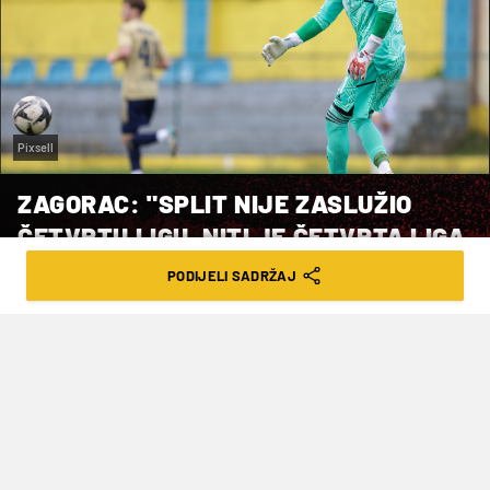
Pixsell
ZAGORAC: "SPLIT NIJE ZASLUŽIO
ČETVRTU LIGU, NITI JE ČETVRTA LIGA
ZASLUŽILA SPLIT"
PODIJELI SADRŽAJ
VRIJEME ČITANJA: 1MIN | UTO. 14.02.23. | 18:46