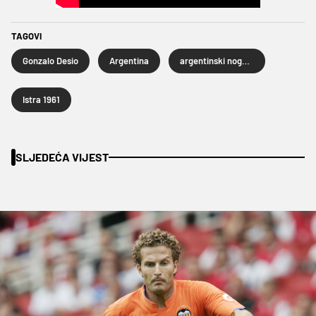
TAGOVI
Gonzalo Desio
Argentina
argentinski nogomet
Istra 1961
SLJEDEĆA VIJEST