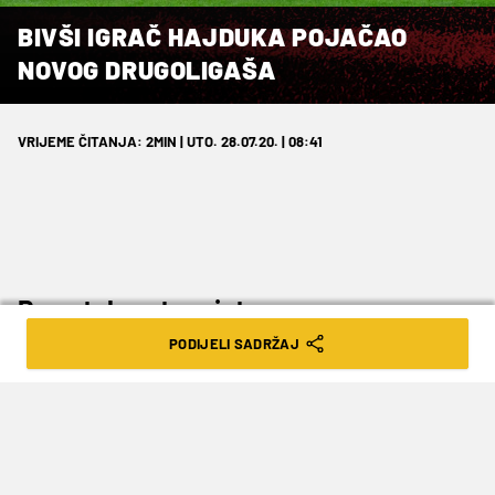
BIVŠI IGRAČ HAJDUKA POJAČAO
NOVOG DRUGOLIGAŠA
VRIJEME ČITANJA: 2MIN | UTO. 28.07.20. | 08:41
Povratak u staro jato.
PODIJELI SADRŽAJ
Robert Jandrek se nakon polusezone u
austrijskom niželigašu Ilzu vratio u novog člana
Druge HNL Junak.
Rođeni Sinjanin prošao je omladinsku školu