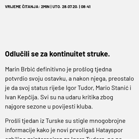
VRIJEME ČITANJA: 2MIN | UTO. 28.07.20. | 08:41
Odlučili se za kontinuitet struke.
Marin Brbić definitivno je prošlog tjedna
potvrdio svoju ostavku, a nakon njega, preostalo
je da svoj status riješe Igor Tudor, Mario Stanić i
Ivan Kepčija. Svi su na udaru kritika zbog
najgore sezone u povijesti kluba.
Prošli tjedan iz Turske su stigle mnogobrojne
informacije kako je novi prvoligaš Hatayspor
ozbiljno zainteresiran za Igora Tudora, no na