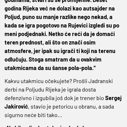
godina Rijeka već ne dolazi kao autsajder na
Poljud, puno su manje razlike nego nekad, a
kada se igra pogotovo na Rujevici izgledi su po
meni podjednaki. Netko će reći da je domaći
teren prednost, ali što on znači osim
atmosfere, jer ipak su igrači ti koji na terenu
odlučuju. Stoga smatram da u ovakvim
utakmicama da su šanse pola-pola.“
Kakvu utakmicu očekujete? Prošli Jadranski
derbi na Poljudu Rijeka je igrala dosta
defenzivno i izgubila još dok je trener bio
Sergej
Jakirović
, stavio je petoricu u obranu, a sada
sigurno neće biti tako…