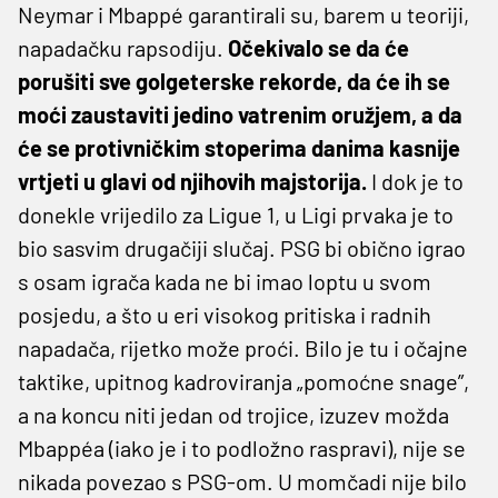
Neymar i Mbappé garantirali su, barem u teoriji,
napadačku rapsodiju.
Očekivalo se da će
porušiti sve golgeterske rekorde, da će ih se
moći zaustaviti jedino vatrenim oružjem, a da
će se protivničkim stoperima danima kasnije
vrtjeti u glavi od njihovih majstorija.
I dok je to
donekle vrijedilo za Ligue 1, u Ligi prvaka je to
bio sasvim drugačiji slučaj. PSG bi obično igrao
s osam igrača kada ne bi imao loptu u svom
posjedu, a što u eri visokog pritiska i radnih
napadača, rijetko može proći. Bilo je tu i očajne
taktike, upitnog kadroviranja „pomoćne snage”,
a na koncu niti jedan od trojice, izuzev možda
Mbappéa (iako je i to podložno raspravi), nije se
nikada povezao s PSG-om. U momčadi nije bilo