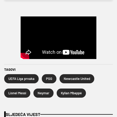
TAGOVI
UEFA Liga prvaka
PSG
Newcastle United
Lionel Messi
Neymar
Kylian Mbappé
SLJEDEĆA VIJEST