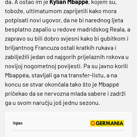
da. A ostao im je
Kylian
Mbappé
, kojem su,
tobože, ultimatumom zaprijetili kako mora
potpisati novi ugovor, da ne bi narednog ljeta
besplatno zapalio u redove madridskog Reala, a
zapravo su bili dobro svjesni kako bi gubitkom i
briljantnog Francuza ostali kratkih rukava i
zabilježili jedan od najgorih prijelaznih rokova u
novijoj nogometnoj povijesti. Pa su javno korili
Mbappéa, stavljali ga na transfer-listu, a na
koncu se stvar okončala tako što je Mbappé
pričekao da se nervozna mlada sabere i zadrži
ga u svom naručju još jednu sezonu.
Oglas