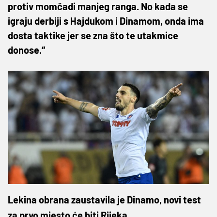
protiv momčadi manjeg ranga. No kada se
igraju derbiji s Hajdukom i Dinamom, onda ima
dosta taktike jer se zna što te utakmice
donose.“
Lekina obrana zaustavila je Dinamo, novi test
za prvo mjesto će biti Rijeka