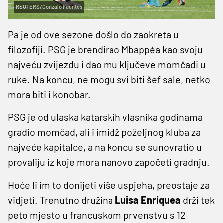
REUTERS/Gonzalo Fuentes
Pa je od ove sezone došlo do zaokreta u
filozofiji. PSG je brendirao Mbappéa kao svoju
najveću zvijezdu i dao mu ključeve momčadi u
ruke. Na koncu, ne mogu svi biti šef sale, netko
mora biti i konobar.
PSG je od ulaska katarskih vlasnika godinama
gradio momčad, ali i imidž poželjnog kluba za
najveće kapitalce, a na koncu se sunovratio u
provaliju iz koje mora nanovo započeti gradnju.
Hoće li im to donijeti više uspjeha, preostaje za
vidjeti. Trenutno družina
Luisa
Enriquea
drži tek
peto mjesto u francuskom prvenstvu s 12