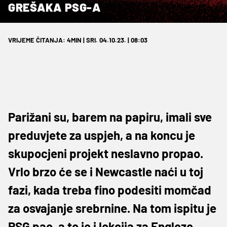
GREŠAKA PSG-A
VRIJEME ČITANJA: 4MIN | SRI. 04.10.23. | 08:03
Parižani su, barem na papiru, imali sve
preduvjete za uspjeh, a na koncu je
skupocjeni projekt neslavno propao.
Vrlo brzo će se i Newcastle naći u toj
fazi, kada treba fino podesiti momčad
za osvajanje srebrnine. Na tom ispitu je
PSG pao, a to je i lekcija za Engleze.