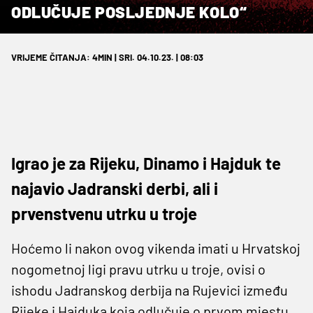
ODLUČUJE POSLJEDNJE KOLO“
VRIJEME ČITANJA: 4MIN | SRI. 04.10.23. | 08:03
Igrao je za Rijeku, Dinamo i Hajduk te
najavio Jadranski derbi, ali i
prvenstvenu utrku u troje
Hoćemo li nakon ovog vikenda imati u Hrvatskoj
nogometnoj ligi pravu utrku u troje, ovisi o
ishodu Jadranskog derbija na Rujevici između
Rijeke i Hajduka koja odlučuje o prvom mjestu.