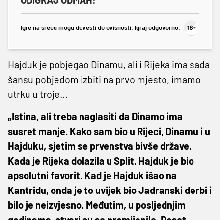
Igre na sreću mogu dovesti do ovisnosti. Igraj odgovorno.
Hajduk je pobjegao Dinamu, ali i Rijeka ima sada
šansu pobjedom izbiti na prvo mjesto, imamo
utrku u troje…
„Istina, ali treba naglasiti da Dinamo ima
susret manje. Kako sam bio u Rijeci, Dinamu i u
Hajduku, sjetim se prvenstva bivše države.
Kada je Rijeka dolazila u Split, Hajduk je bio
apsolutni favorit. Kad je Hajduk išao na
Kantridu, onda je to uvijek bio Jadranski derbi i
bilo je neizvjesno. Međutim, u posljednjim
godinama, stvari su se promijenile. Deset