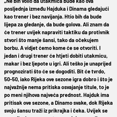
„Ne bih volio da utakmica bude kao ova
posljednja između Hajduka i Dinama gledajući
kao trener i bez navijanja. Htio bih da bude
lijepa za gledanje, da bude golova. Ali znam da
će trener uvijek napraviti taktiku da protivnik
stvori što manje šansi, tako da očekujem
borbu. A vidjet ćemo kome će se otvoriti. I
jedan i drugi trener će htjeti dobiti utakmicu,
makar i bez ljepote u igri. Ali teško je unaprijed
prognozirati što će se dogoditi. Bit će tvrdo,
50-50, iako Rijeka ove sezone igra dobro i što je
najvažnije nema pritiska osvajanje titule, to je
po meni njihova najveća prednost. Hajduk ima
pritisak ove sezone, a Dinamo svake, dok Rijeka
svoju šansu traži iz prikrajka i čeka. Uvijek se