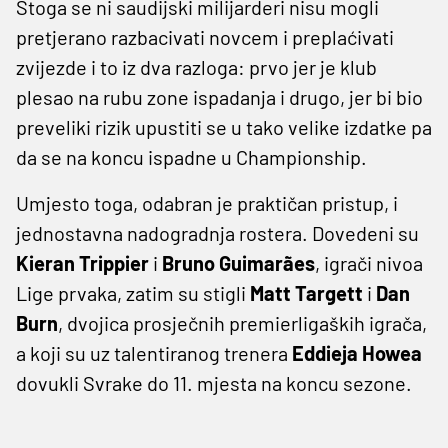
Stoga se ni saudijski milijarderi nisu mogli
pretjerano razbacivati novcem i preplaćivati
zvijezde i to iz dva razloga: prvo jer je klub
plesao na rubu zone ispadanja i drugo, jer bi bio
preveliki rizik upustiti se u tako velike izdatke pa
da se na koncu ispadne u Championship.
Umjesto toga, odabran je praktičan pristup, i
jednostavna nadogradnja rostera. Dovedeni su
Kieran
Trippier
i
Bruno
Guimarães
, igrači nivoa
Lige prvaka, zatim su stigli
Matt
Targett
i
Dan
Burn
, dvojica prosječnih premierligaških igrača,
a koji su uz talentiranog trenera
Eddieja
Howea
dovukli Svrake do 11. mjesta na koncu sezone.