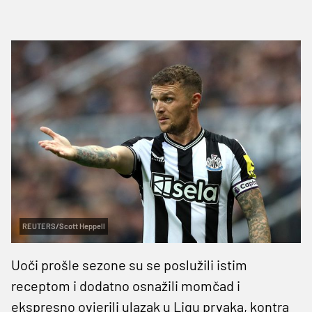
REUTERS/Scott Heppell
Uoči prošle sezone su se poslužili istim
receptom i dodatno osnažili momčad i
ekspresno ovjerili ulazak u Ligu prvaka, kontra