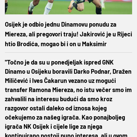
Osijek je odbio jednu Dinamovu ponudu za
Miereza, ali pregovori traju! Jakirović je u Rijeci
htio Brodića, mogao bi i on u Maksimir
"Točno je da su u ponedjeljak ispred GNK
Dinamo u Osijeku boravili Darko Podnar, Dražen
Miličević i Ives Čakarun vezano uz mogući
transfer Ramona Miereza, no istu večer smo im
zahvalili na interesu budući da smo kroz
razgovor ostali daleko od iznosa kojeg
očekujemo za našeg igrača. Kao ponajboljeg
igrača NK Osijek i cijele lige za njega
kontinuirano postoji puno interesa, ali u ovom