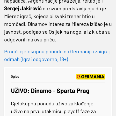
napadača, Argentinac je prva želja, rekao je i
Sergej Jakirović
na svom predstavljanju da je
Mierez igrač, kojega bi svaki trener htio u
momčadi. Dinamov interes za Miereza izišao je u
javnost, podigao se Osijek na noge, a iz kluba su
odgovorili na ovu priču.
Prouči cjelokupnu ponudu na Germaniji i zaigraj
odmah (Igraj odgovorno, 18+)
Oglas
UŽIVO: Dinamo - Sparta Prag
Cjelokupnu ponudu uživo za klađenje
uživo na prvu utakmicu playoff faze za