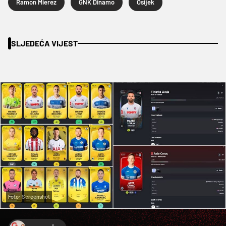
Ramon Mierez
GNK Dinamo
Osijek
SLJEDEĆA VIJEST
Foto: Screenshot