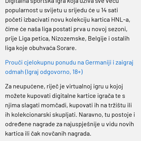
Digitalna sportska igra koja uživa sve veću
popularnost u svijetu u srijedu će u 14 sati
početi izbacivati novu kolekciju kartica HNL-a,
čime će naša liga postati prva u novoj sezoni,
prije Liga petica, Nizozemske, Belgije i ostalih
liga koje obuhvaća Sorare.
Prouči cjelokupnu ponudu na Germaniji i zaigraj
odmah (Igraj odgovorno, 18+)
Za neupućene, riječ je virtualnoj igru u kojoj
možete kupovati digitalne kartice igrača te s
njima slagati momčadi, kupovati ih na tržištu ili
ih kolekcionarski skupljati. Naravno, tu postoje i
određene nagrade za najuspješnije u vidu novih
kartica ili čak novčanih nagrada.