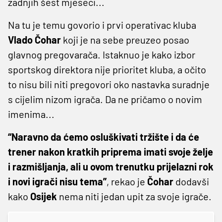
zadnjih šest mjeseci...
Na tu je temu govorio i prvi operativac kluba
Vlado
Čohar
koji je na sebe preuzeo posao
glavnog pregovarača. Istaknuo je kako izbor
sportskog direktora nije prioritet kluba, a očito
to nisu bili niti pregovori oko nastavka suradnje
s cijelim nizom igrača. Da ne pričamo o novim
imenima...
“Naravno da ćemo osluškivati tržište i da će
trener nakon kratkih priprema imati svoje želje
i razmišljanja, ali u ovom trenutku prijelazni rok
i novi igrači nisu tema”
, rekao je
Čohar
dodavši
kako
Osijek
nema niti jedan upit za svoje igrače.