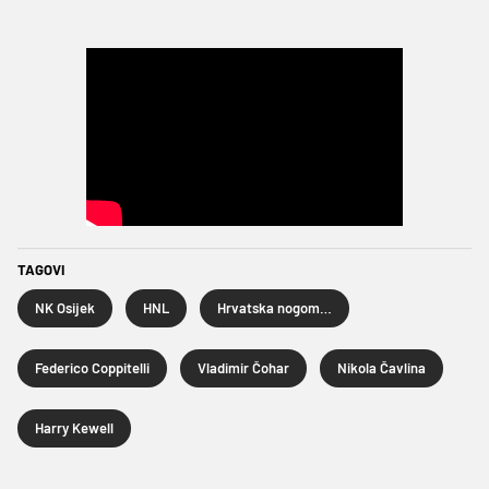
TAGOVI
NK Osijek
HNL
Hrvatska nogometna liga
Federico Coppitelli
Vladimir Čohar
Nikola Čavlina
Harry Kewell