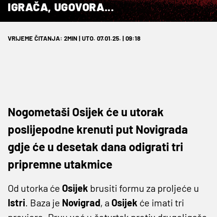
IGRAČA, UGOVORA...
VRIJEME ČITANJA: 2MIN | UTO. 07.01.25. | 09:18
Nogometaši Osijek će u utorak
poslijepodne krenuti put Novigrada
gdje će u desetak dana odigrati tri
pripremne utakmice
Od utorka će
Osijek
brusiti formu za proljeće u
Istri
. Baza je
Novigrad
, a
Osijek
će imati tri
provjere. Prvu već u četvrtak protiv drugoligaša