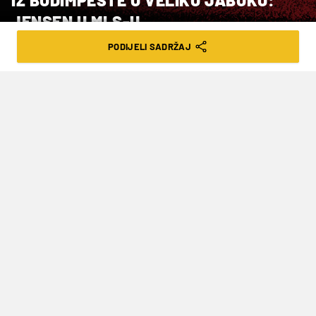
IZ BUDIMPEŠTE U VELIKU JABUKU:
JENSEN U MLS-U
PODIJELI SADRŽAJ
VRIJEME ČITANJA: 2MIN | UTO. 07.01.25. | 09:18
Nizozemski trener preuzeo je NY City,
ušavši tako u grupaciju koju predvodi
istoimeni prvoligaš iz Manchestera
Nizozemski nogometni stručnjak
Pascal
Jansen
(51) novi je trener američkog prvoligaša
New York Cityja
.