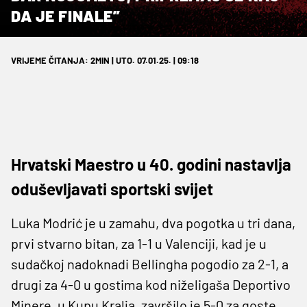
DA JE FINALE”
VRIJEME ČITANJA: 2MIN | UTO. 07.01.25. | 09:18
Hrvatski Maestro u 40. godini nastavlja
oduševljavati sportski svijet
Luka Modrić je u zamahu, dva pogotka u tri dana,
prvi stvarno bitan, za 1-1 u Valenciji, kad je u
sudačkoj nadoknadi Bellingha pogodio za 2-1, a
drugi za 4-0 u gostima kod niželigaša Deportivo
Minere, u Kupu Kralja, završilo je 5-0 za goste.