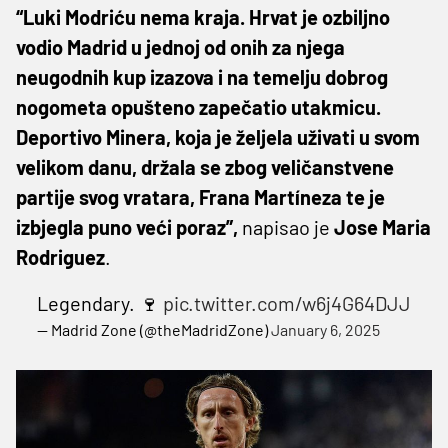
“Luki Modriću nema kraja. Hrvat je ozbiljno
vodio Madrid u jednoj od onih za njega
neugodnih kup izazova i na temelju dobrog
nogometa opušteno zapečatio utakmicu.
Deportivo Minera, koja je željela uživati ​​u svom
velikom danu, držala se zbog veličanstvene
partije svog vratara, Frana Martíneza te je
izbjegla puno veći poraz”,
napisao je
Jose Maria
Rodriguez
.
Legendary. 🍷
pic.twitter.com/w6j4G64DJJ
— Madrid Zone (@theMadridZone)
January 6, 2025