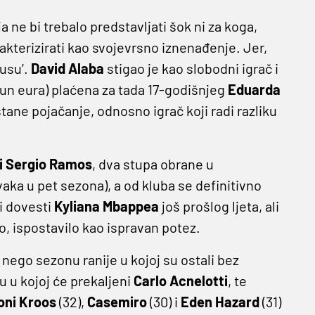
 ne bi trebalo predstavljati šok ni za koga,
terizirati kao svojevrsno iznenađenje. Jer,
lusu’.
David Alaba
stigao je kao slobodni igrač i
ijun eura) plaćena za tada 17-godišnjeg
Eduarda
stane pojačanje, odnosno igrač koji radi razliku
i Sergio Ramos
, dva stupa obrane u
ka u pet sezona), a od kluba se definitivno
i dovesti
Kyliana Mbappea
još prošlog ljeta, ali
no, ispostavilo kao ispravan potez.
nego sezonu ranije u kojoj su ostali bez
nu u kojoj će prekaljeni
Carlo Acnelotti
, te
oni Kroos
(32),
Casemiro
(30) i
Eden Hazard
(31)