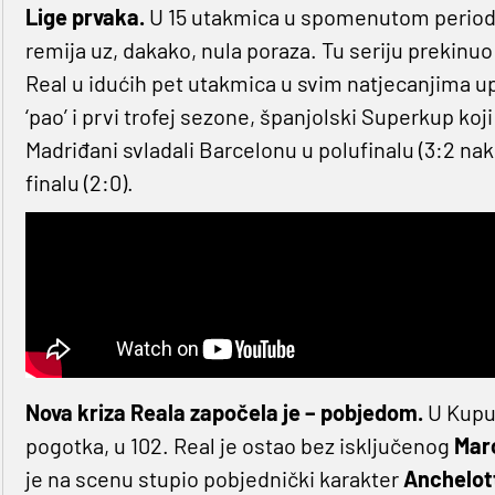
Lige prvaka.
U 15 utakmica u spomenutom periodu 
remija uz, dakako, nula poraza. Tu seriju prekinuo
Real u idućih pet utakmica u svim natjecanjima 
‘pao’ i prvi trofej sezone, španjolski Superkup ko
Madriđani svladali Barcelonu u polufinalu (3:2 na
finalu (2:0).
Nova kriza Reala započela je – pobjedom.
U Kupu 
pogotka, u 102. Real je ostao bez isključenog
Mar
je na scenu stupio pobjednički karakter
Anchelott