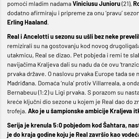
pomoći mladim nadama
Viniciusu Junioru
(21),
R
dodatno afirmiraju i pripreme za onu ‘pravu’ sezo
Erling Haaland
.
Real i Ancelotti u sezonu su ušli bez neke preve
remizirali su na gostovanju kod novog drugoligaš
utakmicu, Real se dizao. Pet pobjeda i remi te sla
navijačima Kraljeva dali su nadu da će ovu ‘tranz
prvaka države. O naslovu prvaka Europe tada se nij
Madriđana. Domaća ‘nula’ protiv Villarreala, a ond
Bernabeuu (1:2) u Ligi prvaka. S porazom su nasta
kreće ključni dio sezone u kojem je Real dao do 
trofeja.
Ako je u šampionske ambicije Kraljeva it
Serija je krenula 5:0 pobjedom kod Šahtara, nas
je do kraja godine koju je Real završio kao vodeć