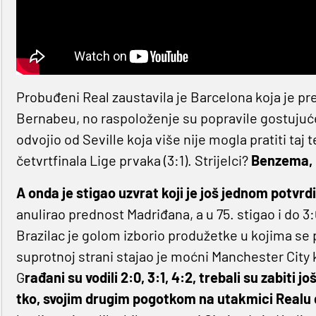
Probuđeni Real zaustavila je Barcelona koja je pr
Bernabeu, no raspoloženje su popravile gostujuće
odvojio od Seville koja više nije mogla pratiti ta
četvrtfinala Lige prvaka (3:1). Strijelci?
Benzema,
A onda je stigao uzvrat koji je još jednom potvr
anulirao prednost Madriđana, a u 75. stigao i do 3:
Brazilac je golom izborio produžetke u kojima se 
suprotnoj strani stajao je moćni Manchester City k
G
rađani su vodili 2:0, 3:1, 4:2, trebali su zabiti j
tko, svojim drugim pogotkom na utakmici Realu 