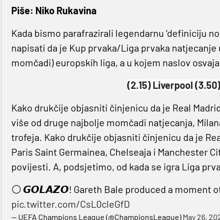
Piše: Niko Rukavina
Kada bismo parafrazirali legendarnu ‘definiciju n
napisati da je Kup prvaka/Liga prvaka natjecanje u
momčadi) europskih liga, a u kojem naslov osvaja
(2.15) Liverpool (3.50
Kako drukčije objasniti činjenicu da je Real Madri
više od druge najbolje momčadi natjecanja, Milana
trofeja. Kako drukčije objasniti činjenicu da je R
Paris Saint Germainea, Chelseaja i Manchester Cityj
povijesti. A, podsjetimo, od kada se igra Liga prva
⚪️ 𝙂𝙊𝙇𝘼𝙕𝙊! Gareth Bale produced a moment o
pic.twitter.com/CsL0cleGfD
— UEFA Champions League (@ChampionsLeague)
May 26, 20