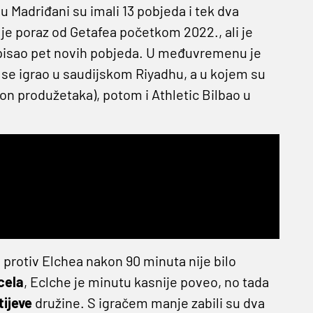
Madriđani su imali 13 pobjeda i tek dva
 je poraz od Getafea početkom 2022., ali je
upisao pet novih pobjeda. U međuvremenu je
ji se igrao u saudijskom Riyadhu, a u kojem su
kon produžetaka), potom i Athletic Bilbao u
protiv Elchea nakon 90 minuta nije bilo
cela
, Eclche je minutu kasnije poveo, no tada
ijeve
družine. S igračem manje zabili su dva