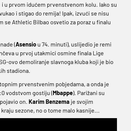
eal i u prvom idućem prvenstvenom kolu. Iako su
vukao i stigao do remija! Ipak, izvući se nisu
se Athletic Bilbao osvetio za poraz u finalu
nade (
Asensio
u 74. minuti), uslijedio je remi
rinčeva u prvoj utakmici osmine finala Lige
 PSG-ovo demoliranje slavnoga kluba koji je bio
kih stadiona.
zastopnim prvenstvenim pobjedama, a onda je
1:0 vodstvom gostiju (
Mbappe
). Parižani su
 pojavio on.
Karim Benzema
je svojim
 kraju sezone, no o tome malo kasnije...