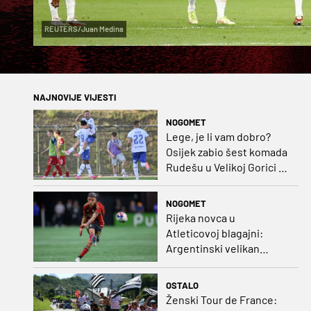
REUTERS/Juan Medina
NAJNOVIJE VIJESTI
NOGOMET
Lege, je li vam dobro?
Osijek zabio šest komada
Rudešu u Velikoj Gorici i
gleda Hrvatsku s vrha
ljestvice!
NOGOMET
Rijeka novca u
Atleticovoj blagajni:
Argentinski velikan
doveo Almadu i oborio
rekord lige
OSTALO
Ženski Tour de France: