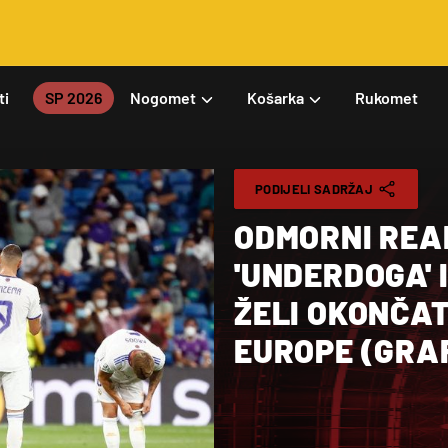
ti
SP 2026
Nogomet
Košarka
Rukomet
PODIJELI SADRŽAJ
ODMORNI REAL
'UNDERDOGA' 
ŽELI OKONČAT
EUROPE (GRA