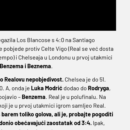
egazila Los Blancose s 4:0 na Santiago
 pobjede protiv Celte Vigo (Real se već dosta
j tempo) i Chelseaja u Londonu u prvoj utakmici
 Benzema i Beznema
.
dio Realovu nepobjedivost.
Chelsea je do 51.
0. A, onda je
Luka Modrić
dodao do
Rodryga
,
pojavio –
Benzema
. Real je u polufinalu. Na
oji je u prvoj utakmici igrom samljeo Real.
oš barem toliko golova, ali je, probajte pogoditi
donio obećavajući zaostatak od 3:4.
Ipak,