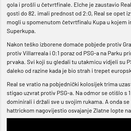
gola i prošli u četvrtfinale. Elche je zaustavio R
gosti do 82. imali prednost od 2:0, Real se opet iz
mogli u spomenutom četvrtfinalu Kupa u kojem im 
Superkupa.
Nakon teško izborene domaće pobjede protiv Gra
protiv Villarreala i 0:1 poraz od PSG-a na Parku p
prvaka. Svi koji su gledali tu utakmicu vidjeli su
daleko od razine kada je bio strah i trepet europs
Real se vratio na pobjednički kolosijek trima u
stigao uzvrat protiv PSG-a. Na odmor se otišlo s 
dominirali i držali sve u svojim rukama. A onda se
hattrickom nagovijestio osvajanje Zlatne lopte na