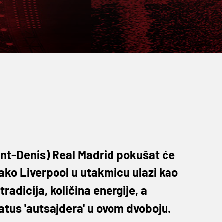
int-Denis) Real Madrid pokušat će
Iako Liverpool u utakmicu ulazi kao
radicija, količina energije, a
atus 'autsajdera' u ovom dvoboju.