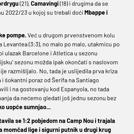
ordrygu
(21),
Camavingi
(18) i drugima da se
nu 2022/23 u kojoj su trebali doći
Mbappe i
like pompe.
Već u drugom prvenstvenom kolu
a Levantea (3:3), no malo po malo, utakmicu po
bi ulazak Barcelone i Atletica u sezonu
icijsku’ sezonu možda ipak okončati s naslovom
e razmišljalo. No, tada je uslijedila prva kriza
a i šokantni poraz od Šerifa na Santiago
vili i na gostovanju kod Espanyola, no tada
znanja da nećemo gledati još jednu sezonu bez
ko uopće sumnjao...
tavila se 1:2 pobjedom na Camp Nou i trajala
a momčad lige i sigurni putnik u drugi krug