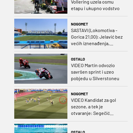
Vollering uzela osmu
etapu i ukupno vodstvo
NOGOMET
SASTAVI (Lokomotiva -
Gorica 21.00): Jelavić bez
većih iznenađenja,
Carević u vatru gurnuo
klinca
OSTALO
VIDEO Martin odvozio
savršen sprint i uzeo
pobjedu u Silverstoneu
NOGOMET
VIDEO Kandidat za gol
sezone, a tek je
otvaranje: Segečić
bombom probio West
Ham!
OSTALO