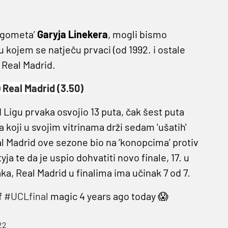
ogometa’
Garyja Linekera
, mogli bismo
 kojem se natječu prvaci (od 1992. i ostale
 Real Madrid.
) Real Madrid (3.50)
d Ligu prvaka osvojio 13 puta, čak šest puta
 koji u svojim vitrinama drži sedam 'ušatih'
eal Madrid ove sezone bio na ‘konopcima’ protiv
a te da je uspio dohvatiti novo finale, 17. u
ka, Real Madrid u finalima ima učinak 7 od 7.
f
#UCLfinal
magic 4 years ago today 😱
22