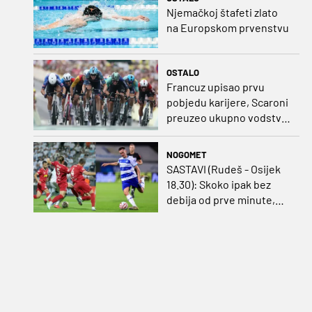
Njemačkoj štafeti zlato
na Europskom prvenstvu
OSTALO
Francuz upisao prvu
pobjedu karijere, Scaroni
preuzeo ukupno vodstvo
u Poljskoj
NOGOMET
SASTAVI (Rudeš - Osijek
18.30): Skoko ipak bez
debija od prve minute,
gosti promijenili
napadača u odnosu na
prvo kolo