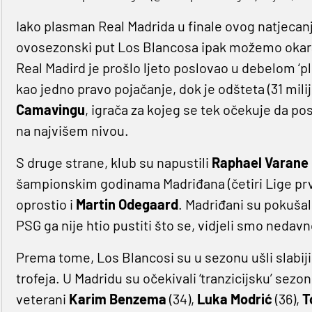
Iako plasman Real Madrida u finale ovog natjecanja
ovosezonski put Los Blancosa ipak možemo okarak
Real Madird je prošlo ljeto poslovao u debelom ‘p
kao jedno pravo pojačanje, dok je odšteta (31 mil
Camavingu
, igrača za kojeg se tek očekuje da po
na najvišem nivou.
S druge strane, klub su napustili
Raphael Varane 
šampionskim godinama Madriđana (četiri Lige prva
oprostio i
Martin Odegaard
. Madriđani su pokušal
PSG ga nije htio pustiti što se, vidjeli smo nedav
Prema tome, Los Blancosi su u sezonu ušli slabiji 
trofeja. U Madridu su očekivali ‘tranzicijsku’ sezo
veterani
Karim Benzema
(34),
Luka Modrić
(36),
T