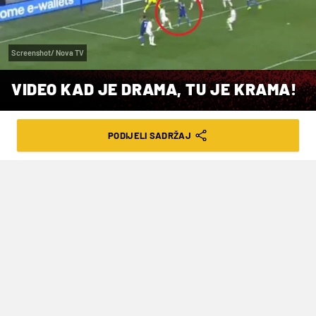
Screenshot/ Nova TV
VIDEO KAD JE DRAMA, TU JE KRAMA!
VRIJEME ČITANJA: 1MIN | PON. 09.06.25. | 22:37
PODIJELI SADRŽAJ
Hrvatska devetka konačno je probila
debeli obrambeni blok pred sam kraj
poluvremena i Vatreni su poveli