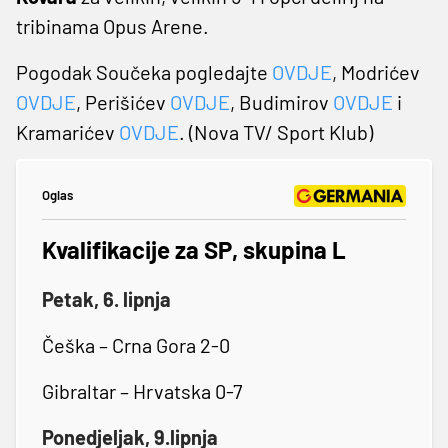
tribinama Opus Arene.
Pogodak Součeka pogledajte
OVDJE
, Modrićev
OVDJE
, Perišićev
OVDJE
, Budimirov
OVDJE
i
Kramarićev
OVDJE
. (Nova TV/ Sport Klub)
Oglas
Kvalifikacije za SP, skupina L
Petak, 6. lipnja
Češka – Crna Gora 2-0
Gibraltar – Hrvatska 0-7
Ponedjeljak, 9.lipnja