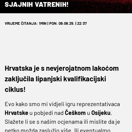
SJAJNIH VATRENIH!
VRIJEME ČITANJA: 1MIN | PON. 09.06.25. | 22:37
Hrvatska je s nevjerojatnom lakoćom
zaključila lipanjski kvalifikacijski
ciklus!
Evo kako smo mi vidjeli igru reprezentativaca
Hrvatske
u pobjedi nad
Češkom
u
Osijeku
.
Slažete li se s našim ocjenama ili mislite da je
netko možda zaslužio više. Ili eventualmo