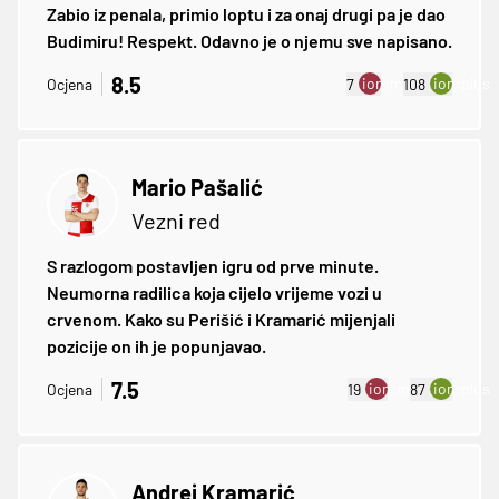
Zabio iz penala, primio loptu i za onaj drugi pa je dao
Budimiru! Respekt. Odavno je o njemu sve napisano.
8.5
ion:minus
ion:plus
Ocjena
7
108
Mario Pašalić
Vezni red
S razlogom postavljen igru od prve minute.
Neumorna radilica koja cijelo vrijeme vozi u
crvenom. Kako su Perišić i Kramarić mijenjali
pozicije on ih je popunjavao.
7.5
ion:minus
ion:plus
Ocjena
19
87
Andrej Kramarić