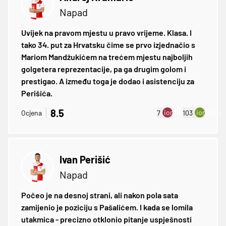
Napad
Uvijek na pravom mjestu u pravo vrijeme. Klasa. I
tako 34. put za Hrvatsku čime se prvo izjednačio s
Mariom Mandžukićem na trećem mjestu najboljih
golgetera reprezentacije, pa ga drugim golom i
prestigao. A između toga je dodao i asistenciju za
Perišića.
8.5
ion:minus
ion:plus
Ocjena
7
103
Ivan Perišić
Napad
Počeo je na desnoj strani, ali nakon pola sata
zamijenio je poziciju s Pašalićem. I kada se lomila
utakmica - precizno otklonio pitanje uspješnosti