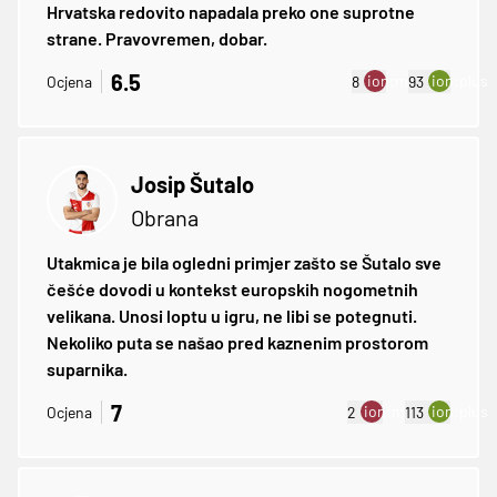
Hrvatska redovito napadala preko one suprotne
strane. Pravovremen, dobar.
6.5
ion:minus
ion:plus
Ocjena
8
93
Josip Šutalo
Obrana
Utakmica je bila ogledni primjer zašto se Šutalo sve
češće dovodi u kontekst europskih nogometnih
velikana. Unosi loptu u igru, ne libi se potegnuti.
Nekoliko puta se našao pred kaznenim prostorom
suparnika.
7
ion:minus
ion:plus
Ocjena
2
113