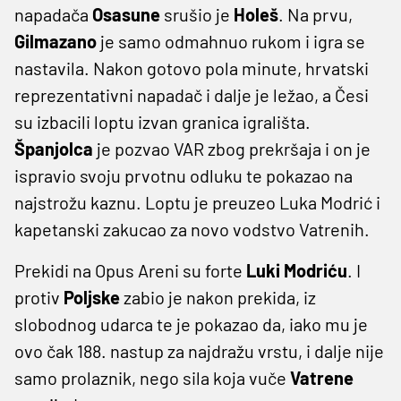
napadača
Osasune
srušio je
Holeš
. Na prvu,
Gilmazano
je samo odmahnuo rukom i igra se
nastavila. Nakon gotovo pola minute, hrvatski
reprezentativni napadač i dalje je ležao, a Česi
su izbacili loptu izvan granica igrališta.
Španjolca
je pozvao VAR zbog prekršaja i on je
ispravio svoju prvotnu odluku te pokazao na
najstrožu kaznu. Loptu je preuzeo Luka Modrić i
kapetanski zakucao za novo vodstvo Vatrenih.
Prekidi na Opus Areni su forte
Luki Modriću
. I
protiv
Poljske
zabio je nakon prekida, iz
slobodnog udarca te je pokazao da, iako mu je
ovo čak 188. nastup za najdražu vrstu, i dalje nije
samo prolaznik, nego sila koja vuče
Vatrene