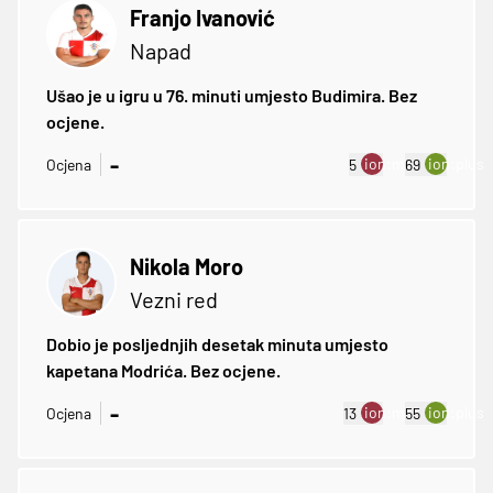
Franjo Ivanović
Napad
Ušao je u igru u 76. minuti umjesto Budimira. Bez
ocjene.
-
ion:minus
ion:plus
Ocjena
5
69
Nikola Moro
Vezni red
Dobio je posljednjih desetak minuta umjesto
kapetana Modrića. Bez ocjene.
-
ion:minus
ion:plus
Ocjena
13
55