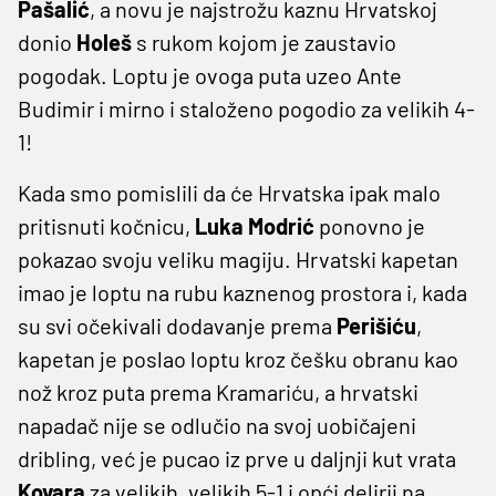
Pašalić
, a novu je najstrožu kaznu Hrvatskoj
donio
Holeš
s rukom kojom je zaustavio
pogodak. Loptu je ovoga puta uzeo Ante
Budimir i mirno i staloženo pogodio za velikih 4-
1!
Kada smo pomislili da će Hrvatska ipak malo
pritisnuti kočnicu,
Luka Modrić
ponovno je
pokazao svoju veliku magiju. Hrvatski kapetan
imao je loptu na rubu kaznenog prostora i, kada
su svi očekivali dodavanje prema
Perišiću
,
kapetan je poslao loptu kroz češku obranu kao
nož kroz puta prema Kramariću, a hrvatski
napadač nije se odlučio na svoj uobičajeni
dribling, već je pucao iz prve u daljnji kut vrata
Kovara
za velikih, velikih 5-1 i opći delirij na