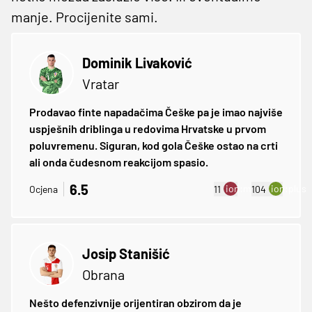
manje. Procijenite sami.
Dominik Livaković
Vratar
Prodavao finte napadačima Češke pa je imao najviše
uspješnih driblinga u redovima Hrvatske u prvom
poluvremenu. Siguran, kod gola Češke ostao na crti
ali onda čudesnom reakcijom spasio.
6.5
ion:minus
ion:plus
Ocjena
11
104
Josip Stanišić
Obrana
Nešto defenzivnije orijentiran obzirom da je