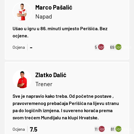
Marco Pašalić
Napad
Ušao u igru u 86. minuti umjesto Perišića. Bez
ocjene.
-
ion:minus
ion:plus
Ocjena
5
69
Zlatko Dalić
Trener
Sve je napravio kako treba. Od početne postave ,
pravovremenog prebačaja Perišića na lijevu stranu
pa do logičnih izmjena. I suvereno korača prema
svom trećem Mundijalu na klupi Hrvatske.
7.5
ion:minus
ion:plus
Ocjena
11
81