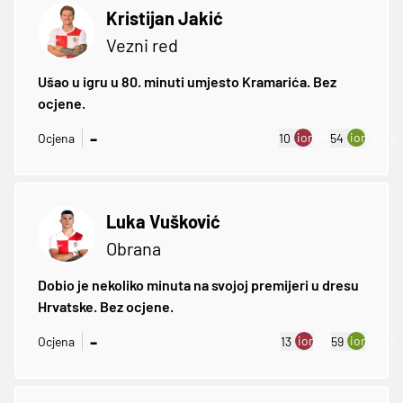
Kristijan Jakić
Vezni red
Ušao u igru u 80. minuti umjesto Kramarića. Bez
ocjene.
-
ion:minus
ion:plus
Ocjena
10
54
Luka Vušković
Obrana
Dobio je nekoliko minuta na svojoj premijeri u dresu
Hrvatske. Bez ocjene.
-
ion:minus
ion:plus
Ocjena
13
59