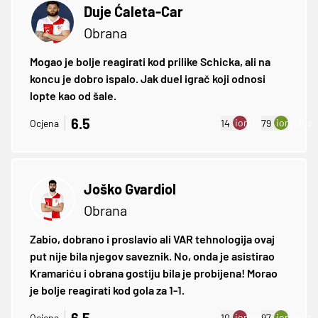
Duje Ćaleta-Car
Obrana
Mogao je bolje reagirati kod prilike Schicka, ali na
koncu je dobro ispalo. Jak duel igrač koji odnosi
lopte kao od šale.
6.5
ion:minus
ion:plus
Ocjena
14
79
Joško Gvardiol
Obrana
Zabio, dobrano i proslavio ali VAR tehnologija ovaj
put nije bila njegov saveznik. No, onda je asistirao
Kramariću i obrana gostiju bila je probijena! Morao
je bolje reagirati kod gola za 1-1.
6.5
ion:minus
ion:plus
Ocjena
10
97