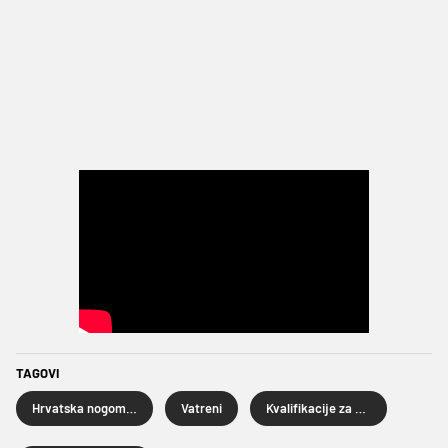
TAGOVI
Hrvatska nogometna reprezentacija
Vatreni
Kvalifikacije za Svjetsko prvenstvo 2026.