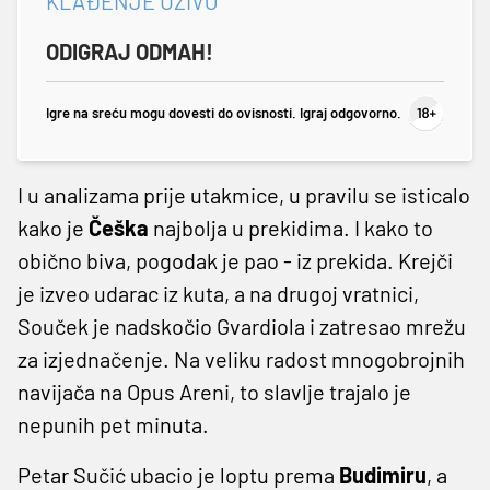
KLAĐENJE UŽIVO
ODIGRAJ ODMAH!
Igre na sreću mogu dovesti do ovisnosti. Igraj odgovorno.
I u analizama prije utakmice, u pravilu se isticalo
kako je
Češka
najbolja u prekidima. I kako to
obično biva, pogodak je pao - iz prekida. Krejči
je izveo udarac iz kuta, a na drugoj vratnici,
Souček je nadskočio Gvardiola i zatresao mrežu
za izjednačenje. Na veliku radost mnogobrojnih
navijača na Opus Areni, to slavlje trajalo je
nepunih pet minuta.
Petar Sučić ubacio je loptu prema
Budimiru
, a