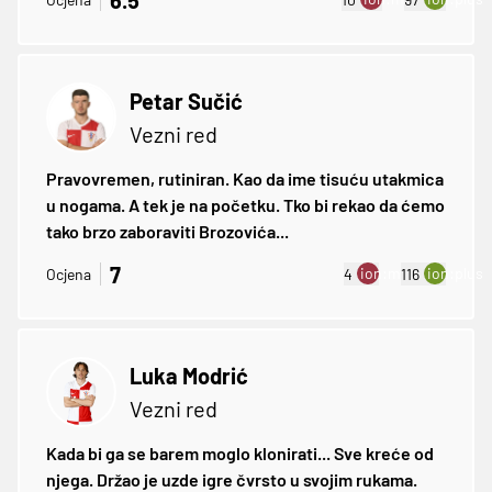
Petar Sučić
Vezni red
Pravovremen, rutiniran. Kao da ime tisuću utakmica
u nogama. A tek je na početku. Tko bi rekao da ćemo
tako brzo zaboraviti Brozovića...
7
ion:minus
ion:plus
Ocjena
4
116
Luka Modrić
Vezni red
Kada bi ga se barem moglo klonirati... Sve kreće od
njega. Držao je uzde igre čvrsto u svojim rukama.