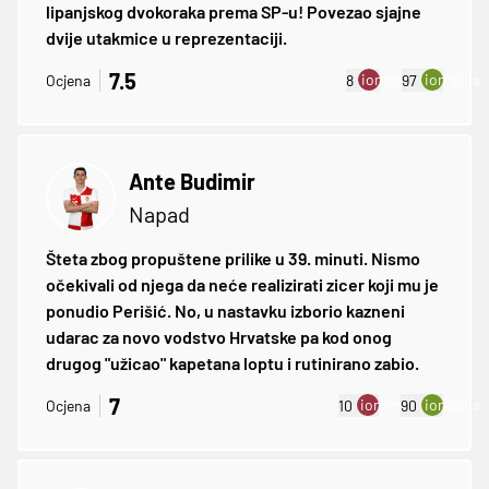
lipanjskog dvokoraka prema SP-u! Povezao sjajne
dvije utakmice u reprezentaciji.
7.5
ion:minus
ion:plus
Ocjena
8
97
Ante Budimir
Napad
Šteta zbog propuštene prilike u 39. minuti. Nismo
očekivali od njega da neće realizirati zicer koji mu je
ponudio Perišić. No, u nastavku izborio kazneni
udarac za novo vodstvo Hrvatske pa kod onog
drugog "užicao" kapetana loptu i rutinirano zabio.
7
ion:minus
ion:plus
Ocjena
10
90