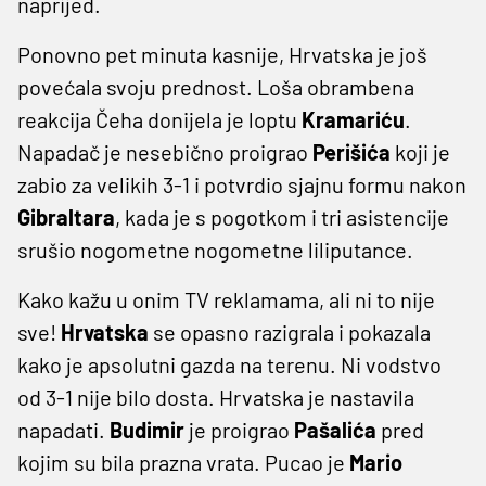
naprijed.
Ponovno pet minuta kasnije, Hrvatska je još
povećala svoju prednost. Loša obrambena
reakcija Čeha donijela je loptu
Kramariću
.
Napadač je nesebično proigrao
Perišića
koji je
zabio za velikih 3-1 i potvrdio sjajnu formu nakon
Gibraltara
, kada je s pogotkom i tri asistencije
srušio nogometne nogometne liliputance.
Kako kažu u onim TV reklamama, ali ni to nije
sve!
Hrvatska
se opasno razigrala i pokazala
kako je apsolutni gazda na terenu. Ni vodstvo
od 3-1 nije bilo dosta. Hrvatska je nastavila
napadati.
Budimir
je proigrao
Pašalića
pred
kojim su bila prazna vrata. Pucao je
Mario