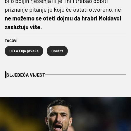
bilo boljih rješenja ili je Thill trebao dobiti
priznanje pitanje je koje će ostati otvoreno, ne
ne možemo se oteti dojmu da hrabri Moldavci
zaslužuju više.
TAGOVI
UEFA Liga prvaka
Sheriff
SLJEDEĆA VIJEST