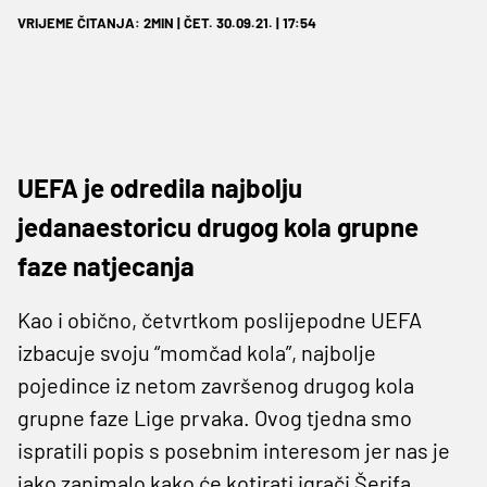
VRIJEME ČITANJA: 2MIN | ČET. 30.09.21. | 17:54
UEFA je odredila najbolju
jedanaestoricu drugog kola grupne
faze natjecanja
Kao i obično, četvrtkom poslijepodne UEFA
izbacuje svoju “momčad kola”, najbolje
pojedince iz netom završenog drugog kola
grupne faze Lige prvaka. Ovog tjedna smo
ispratili popis s posebnim interesom jer nas je
jako zanimalo kako će kotirati igrači Šerifa,