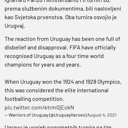
prema službenim dokumentima, bili naslovljeni
kao Svjetska prvenstva. Oba turnira osvojio je
Urugvaj.
The reaction from Uruguay has been one full of
disbelief and disapproval. FIFA have officially
recognised Uruguay as a four time world
champions for years and years.
When Uruguay won the 1924 and 1928 Olympics,
this was considered the elite international
footballing competition.
pic.twitter.com/etrm0jEokN
— Warriors of Uruguay (@UruguayHeroes)
August 4, 2021
Upravo je uspjeh nogometnih turnira na tim