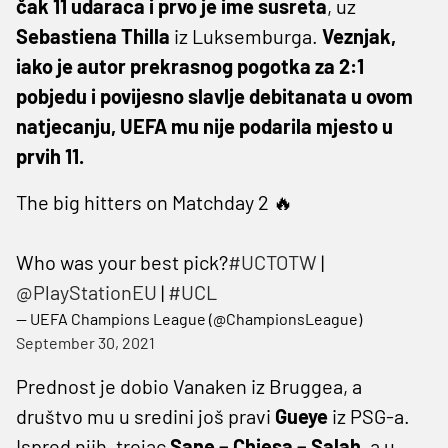
čak 11 udaraca i prvo je ime susreta
, uz
Sebastiena Thilla
iz Luksemburga.
Veznjak,
iako je autor prekrasnog pogotka za 2:1
pobjedu i povijesno slavlje debitanata u ovom
natjecanju, UEFA mu nije podarila mjesto u
prvih 11.
The big hitters on Matchday 2 🔥
Who was your best pick?
#UCTOTW
|
@PlayStationEU
|
#UCL
— UEFA Champions League (@ChampionsLeague)
September 30, 2021
Prednost je dobio Vanaken iz Bruggea, a
društvo mu u sredini još pravi
Gueye
iz PSG-a.
Ispred njih, trojac
Sane – Chiesa – Salah,
a u