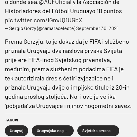
o donde sea.
@AUFOficial
y la Asociación de
Historiadores del Fútbol Uruguayo 10 puntos
pic.twitter.com/IGmJQ1UGbX
— Sergio Gorzy (@camaraceleste)
September 30, 2021
Prema Gorzyju, to je dokaz da je FIFA i službeno
priznala Urugvaju dva naslova prvaka Svijeta
prije ere FIFA-inog Svjetskog prvenstva,
međutim, prema službenim podacima FIFA je
tek autorizirala dres s četiri zvjezdice ne i
priznala Urugvaju dvije olimpijske titule iz 20-ih
godina prošlog stoljeća. No, i ovo je velika
'pobjeda' za Urugvajce i njihov nogometni savez.
TAGOVI
Urugvaj
Urugvajska nogometna reprezentacija
Svjetsko prvenstvo u nogometu