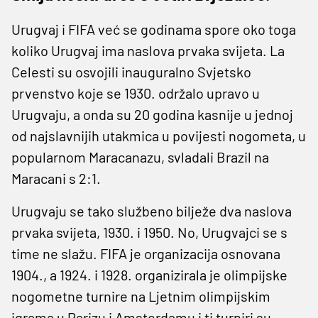
Urugvaj i FIFA već se godinama spore oko toga
koliko Urugvaj ima naslova prvaka svijeta. La
Celesti su osvojili inauguralno Svjetsko
prvenstvo koje se 1930. održalo upravo u
Urugvaju, a onda su 20 godina kasnije u jednoj
od najslavnijih utakmica u povijesti nogometa, u
popularnom Maracanazu, svladali Brazil na
Maracani s 2:1.
Urugvaju se tako službeno bilježe dva naslova
prvaka svijeta, 1930. i 1950. No, Urugvajci se s
time ne slažu. FIFA je organizacija osnovana
1904., a 1924. i 1928. organizirala je olimpijske
nogometne turnire na Ljetnim olimpijskim
igrama u Parizu i Amsterdamu i ti turniri su,