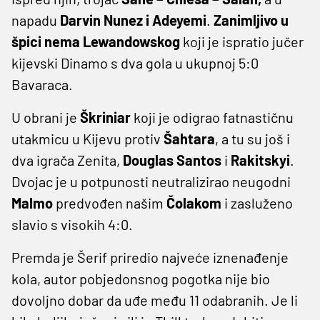
napadu
Darvin Nunez i Adeyemi
.
Zanimljivo u
špici nema Lewandowskog
koji je ispratio jučer
kijevski Dinamo s dva gola u ukupnoj 5:0
Bavaraca.
U obrani je
Škriniar
koji je odigrao fatnastičnu
utakmicu u Kijevu protiv
Šahtara
, a tu su još i
dva igrača Zenita,
Douglas Santos
i
Rakitskyi
.
Dvojac je u potpunosti neutralizirao neugodni
Malmo
predvođen našim
Čolakom
i zasluženo
slavio s visokih 4:0.
Premda je Šerif priredio najveće iznenađenje
kola, autor pobjedonsnog pogotka nije bio
dovoljno dobar da uđe među 11 odabranih. Je li