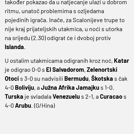
također pokazao da u natjecanje ulazi u dobrom
ritmu, unatoč problemima s ozljedama
pojedinih igrača. Inače, za Scalonijeve trupe to
nije kraj prijateljskih utakmica, u noći s utorka
na srijedu (2.30) odigrat će i dvoboj protiv
Islanda
.
U ostalim utakmicama odigranih kroz noć,
Katar
je odigrao 0-0 s
El Salvadorom
,
Zelenortski
Otoci
s 3-0 su nadvisili
Bermudu
,
Škotska
s čak
4-0
Boliviju
, a
Južna Afrika Jamajku
s 1-0.
Turska
je svladala
Venezuelu
s 2-1, a
Curacao
s
4-0
Arubu
. (G/Hina)