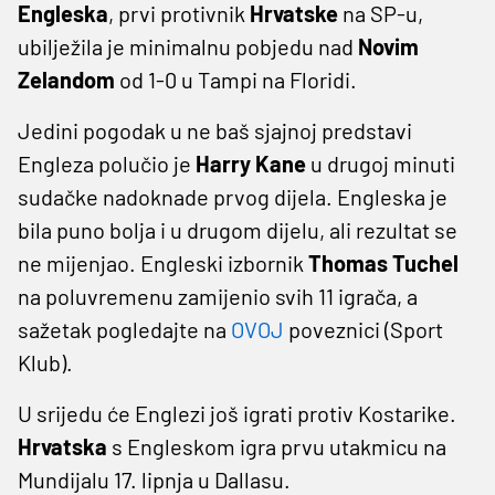
Engleska
, prvi protivnik
Hrvatske
na SP-u,
ubilježila je minimalnu pobjedu nad
Novim
Zelandom
od 1-0 u Tampi na Floridi.
Jedini pogodak u ne baš sjajnoj predstavi
Engleza polučio je
Harry Kane
u drugoj minuti
sudačke nadoknade prvog dijela. Engleska je
bila puno bolja i u drugom dijelu, ali rezultat se
ne mijenjao. Engleski izbornik
Thomas Tuchel
na poluvremenu zamijenio svih 11 igrača, a
sažetak pogledajte na
OVOJ
poveznici (Sport
Klub).
U srijedu će Englezi još igrati protiv Kostarike.
Hrvatska
s Engleskom igra prvu utakmicu na
Mundijalu 17. lipnja u Dallasu.