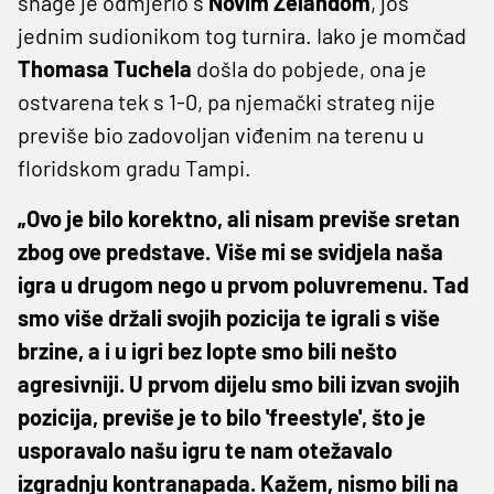
snage je odmjerio s
Novim Zelandom
, još
jednim sudionikom tog turnira. Iako je momčad
Thomasa Tuchela
došla do pobjede, ona je
ostvarena tek s 1-0, pa njemački strateg nije
previše bio zadovoljan viđenim na terenu u
floridskom gradu Tampi.
„Ovo je bilo korektno, ali nisam previše sretan
zbog ove predstave. Više mi se svidjela naša
igra u drugom nego u prvom poluvremenu. Tad
smo više držali svojih pozicija te igrali s više
brzine, a i u igri bez lopte smo bili nešto
agresivniji. U prvom dijelu smo bili izvan svojih
pozicija, previše je to bilo 'freestyle', što je
usporavalo našu igru te nam otežavalo
izgradnju kontranapada. Kažem, nismo bili na