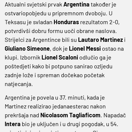
Aktualni svjetski prvak
Argentina
također je
ostvariopobjedu u pripremnom dvoboju. U
Teksasu je svladan
Honduras
rezultatom 2-0,
potvrdivši dobru formu uoči obrane naslova.
Strijelci za Argentince bili su
Lautaro Martinez
i
Giuliano Simeone
, dok je
Lionel Messi
ostao na
klupi. Izbornik
Lionel
Scaloni
odlučio ga je
poštedjeti kako bi potpuno sanirao ozljedu
zadnje lože i spreman dočekao početak
natjecanja.
Argentina je povela u 37. minuti, kada je
Martinez realizirao jedanaesterac nakon
prekršaja nad
Nicolasom Tagliaficom
. Napadač
Intera
bio je uključen i u drugi pogodak, u 54.