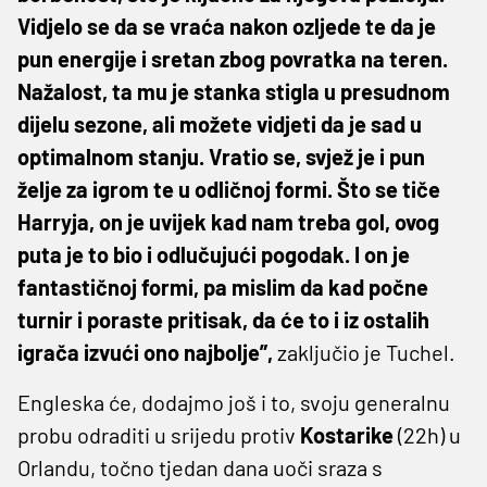
Vidjelo se da se vraća nakon ozljede te da je
pun energije i sretan zbog povratka na teren.
Nažalost, ta mu je stanka stigla u presudnom
dijelu sezone, ali možete vidjeti da je sad u
optimalnom stanju. Vratio se, svjež je i pun
želje za igrom te u odličnoj formi. Što se tiče
Harryja, on je uvijek kad nam treba gol, ovog
puta je to bio i odlučujući pogodak. I on je
fantastičnoj formi, pa mislim da kad počne
turnir i poraste pritisak, da će to i iz ostalih
igrača izvući ono najbolje”,
zaključio je Tuchel.
Engleska će, dodajmo još i to, svoju generalnu
probu odraditi u srijedu protiv
Kostarike
(22h) u
Orlandu, točno tjedan dana uoči sraza s