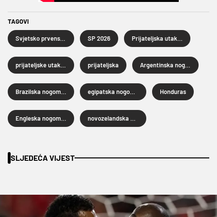
TAGOVI
Svjetsko prvenstvo u nogometu 2026.
SP 2026
Prijateljska utakmica
prijateljske utakmice
prijateljska
Argentinska nogometna reprezentacija
Brazilska nogometna reprezentacija
egipatska nogometna reprezentacija
Honduras
Engleska nogometna reprezentacija
novozelandska nogometna reprezentacija
SLJEDEĆA VIJEST