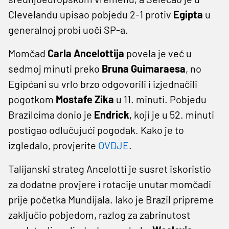
Clevelandu upisao pobjedu 2-1 protiv
Egipta
u
generalnoj probi uoči SP-a.
Momčad
Carla Ancelottija
povela je već u
sedmoj minuti preko
Bruna Guimaraesa
, no
Egipćani su vrlo brzo odgovorili i izjednačili
pogotkom
Mostafe Zika
u 11. minuti. Pobjedu
Brazilcima donio je
Endrick
, koji je u 52. minuti
postigao odlučujući pogodak. Kako je to
izgledalo, provjerite
OVDJE
.
Talijanski strateg Ancelotti je susret iskoristio
za dodatne provjere i rotacije unutar momčadi
prije početka Mundijala. Iako je Brazil pripreme
zaključio pobjedom, razlog za zabrinutost