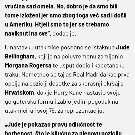
vrućina sad omela. No, dobro je da smo bili
tome izloženi jer smo zbog toga već sad i došli
u Ameriku. Htjeli smo to jer se trebamo
naviknuti na sve”,
dodao je.
U nastavku utakmice posebno se istaknuo
Jude
Bellingham
, koji je na poluvremenu zamijenio
Morgana Rogersa
te usput dobio i kapetansku
traku. Nametnuo se taj as Real Madrida kao prva
opcija na poziciji desetke za skorašnji okršaj s
Hrvatskom
, dok je Harry Kane nastavio svoju
golgetersku formu i zabio jedini pogodak na
utakmici, a i svoj 79. za reprezentaciju.
„Jude je pokazao pravu odlučnost te
borbenost, što je ključno za njegovu poziciju.