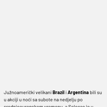
Južnoamerički velikani
Brazil
i
Argentina
bili su
u akciji u noći sa subote na nedjelju po
srednjoeuropskom vremenu, a Selecao je u