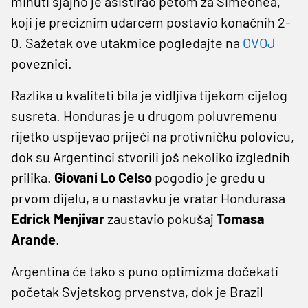
minuti sjajno je asistirao petom za Simeonea,
koji je preciznim udarcem postavio konačnih 2-
0. Sažetak ove utakmice pogledajte na
OVOJ
poveznici.
Razlika u kvaliteti bila je vidljiva tijekom cijelog
susreta. Honduras je u drugom poluvremenu
rijetko uspijevao prijeći na protivničku polovicu,
dok su Argentinci stvorili još nekoliko izglednih
prilika.
Giovani Lo Celso
pogodio je gredu u
prvom dijelu, a u nastavku je vratar Hondurasa
Edrick Menjivar
zaustavio pokušaj
Tomasa
Arande
.
Argentina će tako s puno optimizma dočekati
početak Svjetskog prvenstva, dok je Brazil