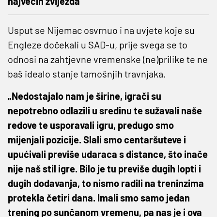
najvećih zvijezda
Usput se Nijemac osvrnuo i na uvjete koje su
Engleze dočekali u SAD-u, prije svega se to
odnosi na zahtjevne vremenske (ne)prilike te ne
baš idealo stanje tamošnjih travnjaka.
„Nedostajalo nam je širine, igrači su
nepotrebno odlazili u sredinu te sužavali naše
redove te usporavali igru, predugo smo
mijenjali pozicije. Slali smo centaršuteve i
upućivali previše udaraca s distance, što inače
nije naš stil igre. Bilo je tu previše dugih lopti i
dugih dodavanja, to nismo radili na treninzima
protekla četiri dana. Imali smo samo jedan
trening po sunčanom vremenu, pa nas je i ova