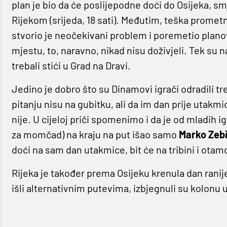
plan je bio da će poslijepodne doći do Osijeka, smj
Rijekom (srijeda, 18 sati). Međutim, teška promet
stvorio je neočekivani problem i poremetio planov
mjestu, to, naravno, nikad nisu doživjeli. Tek su n
trebali stići u Grad na Dravi.
Jedino je dobro što su Dinamovi igrači odradili t
pitanju nisu na gubitku, ali da im dan prije utakmi
nije. U cijeloj priči spomenimo i da je od mladih ig
za momčad) na kraju na put išao samo
Marko Zebi
doći na sam dan utakmice, bit će na tribini i otam
Rijeka je također prema Osijeku krenula dan ranije, 
išli alternativnim putevima, izbjegnuli su kolonu u 