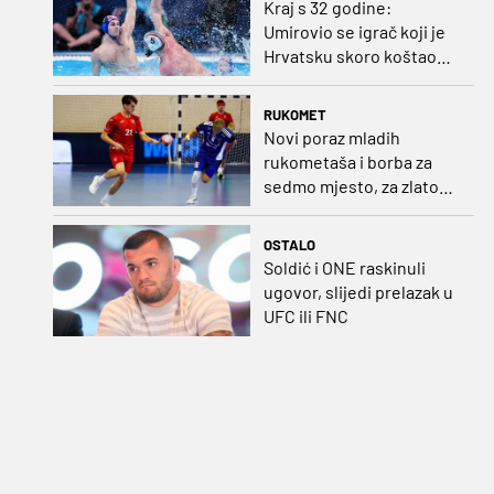
Kraj s 32 godine:
Umirovio se igrač koji je
Hrvatsku skoro koštao
svjetskog zlata
RUKOMET
Novi poraz mladih
rukometaša i borba za
sedmo mjesto, za zlato
se bore Slovenci i
Nijemci
OSTALO
Soldić i ONE raskinuli
ugovor, slijedi prelazak u
UFC ili FNC