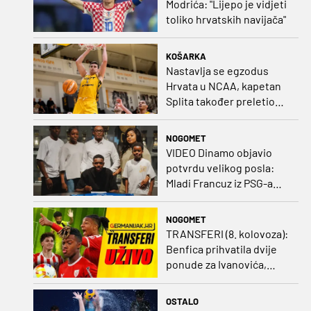
Modrića: "Lijepo je vidjeti
toliko hrvatskih navijača"
KOŠARKA
Nastavlja se egzodus
Hrvata u NCAA, kapetan
Splita također preletio
Atlantik
NOGOMET
VIDEO Dinamo objavio
potvrdu velikog posla:
Mladi Francuz iz PSG-a
zadužio dres Plavih!
NOGOMET
TRANSFERI (8. kolovoza):
Benfica prihvatila dvije
ponude za Ivanovića,
Vukovar doveo
Marokanca
OSTALO