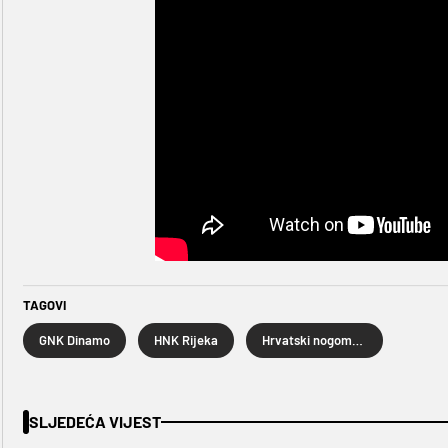
TAGOVI
GNK Dinamo
HNK Rijeka
Hrvatski nogometni kup
SLJEDEĆA VIJEST