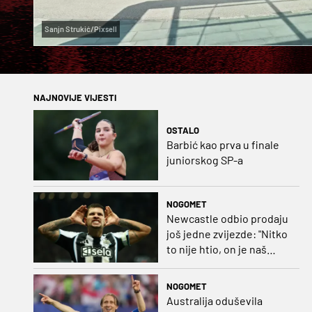
Sanjn Strukić/Pixsell
NAJNOVIJE VIJESTI
OSTALO
Barbić kao prva u finale
juniorskog SP-a
NOGOMET
Newcastle odbio prodaju
još jedne zvijezde: "Nitko
to nije htio, on je naš
kapetan"
NOGOMET
Australija oduševila