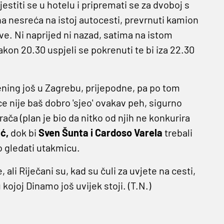
estiti se u hotelu i pripremati se za dvoboj s
na nesreća na istoj autocesti, prevrnuti kamion
e. Ni naprijed ni nazad, satima na istom
akon 20.30 uspjeli se pokrenuti te bi iza 22.30
rening još u Zagrebu, prijepodne, pa po tom
ce nije baš dobro 'sjeo' ovakav peh, sigurno
rača (plan je bio da nitko od njih ne konkurira
ć,
dok bi
Sven Šunta i Cardoso Varela
trebali
o gledati utakmicu.
ali Riječani su, kad su čuli za uvjete na cesti,
kojoj Dinamo još uvijek stoji. (T.N.)