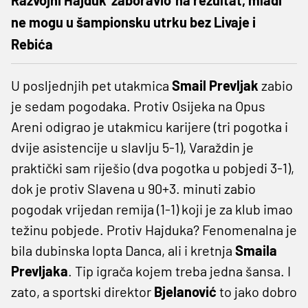
ne mogu u šampionsku utrku bez Livaje i
Rebića
U posljednjih pet utakmica
Smail Prevljak
zabio
je sedam pogodaka. Protiv Osijeka na Opus
Areni odigrao je utakmicu karijere (tri pogotka i
dvije asistencije u slavlju 5-1), Varaždin je
praktički sam riješio (dva pogotka u pobjedi 3-1),
dok je protiv Slavena u 90+3. minuti zabio
pogodak vrijedan remija (1-1) koji je za klub imao
težinu pobjede. Protiv Hajduka? Fenomenalna je
bila dubinska lopta Danca, ali i kretnja
Smaila
Prevljaka
. Tip igrača kojem treba jedna šansa. I
zato, a sportski direktor
Bjelanović
to jako dobro