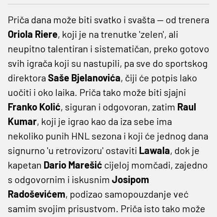
Priča dana može biti svatko i svašta — od trenera
Oriola Riere
, koji je na trenutke 'zelen', ali
neupitno talentiran i sistematičan, preko gotovo
svih igrača koji su nastupili, pa sve do sportskog
direktora
Saše Bjelanovića
, čiji će potpis lako
uočiti i oko laika. Priča tako može biti sjajni
Franko Kolić
, siguran i odgovoran, zatim
Raul
Kumar
, koji je igrao kao da iza sebe ima
nekoliko punih HNL sezona i koji će jednog dana
signurno 'u retrovizoru' ostaviti
Lawala
, dok je
kapetan
Dario Marešić
cijeloj momčadi, zajedno
s odgovornim i iskusnim
Josipom
Radoševićem
, podizao samopouzdanje već
samim svojim prisustvom. Priča isto tako može