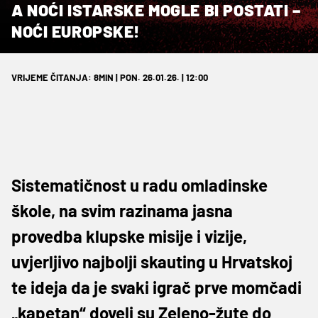
A NOĆI ISTARSKE MOGLE BI POSTATI –
NOĆI EUROPSKE!
VRIJEME ČITANJA: 8MIN | PON. 26.01.26. | 12:00
Sistematičnost u radu omladinske
škole, na svim razinama jasna
provedba klupske misije i vizije,
uvjerljivo najbolji skauting u Hrvatskoj
te ideja da je svaki igrač prve momčadi
„kapetan“ doveli su Zeleno-žute do