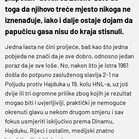
toga da njihovo treće mjesto nikoga ne
iznenađuje, iako i dalje ostaje dojam da
papučicu gasa nisu do kraja stisnuli.
Jedna lasta ne čini proljeće, baš kao što jedna
pobjeda ne znači da je sve dobro, odnosno jedan
poraz da je sve loše. No, nakon što je Istra 1961
došla do potpuno zasluženog slavlja 2-1 na
Poljudu protiv Hajduka u 19. kolu HNL-a, uz još
dvije ili tri ogromne prilike zbog kojih je rezultat
mogao biti i uvjerljiviji, praktički je nemoguće
okrenuti glavu u nekom drugom smjeru i sav
fokus usmjeriti isključivo prema Dinamu,
Hajduku, Rijeci i ostalim, medijski znatno