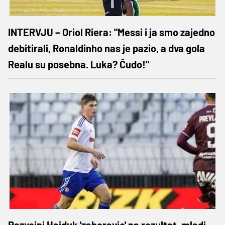
INTERVJU – Oriol Riera: "Messi i ja smo zajedno
debitirali, Ronaldinho nas je pazio, a dva gola
Realu su posebna. Luka? Čudo!"
Razvojni Hajduk 'zaboravio' na rezultat, mladi