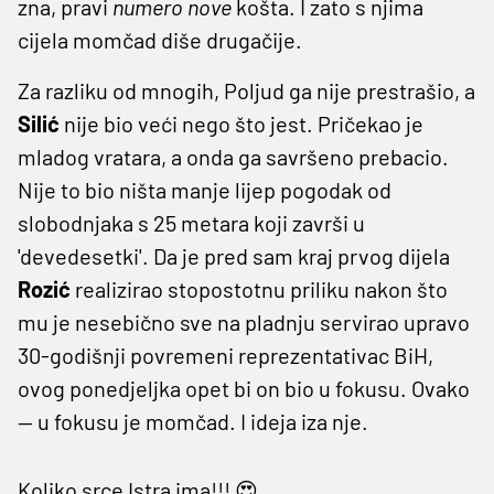
zna, pravi
numero nove
košta. I zato s njima
cijela momčad diše drugačije.
Za razliku od mnogih, Poljud ga nije prestrašio, a
Silić
nije bio veći nego što jest. Pričekao je
mladog vratara, a onda ga savršeno prebacio.
Nije to bio ništa manje lijep pogodak od
slobodnjaka s 25 metara koji završi u
'devedesetki'. Da je pred sam kraj prvog dijela
Rozić
realizirao stopostotnu priliku nakon što
mu je nesebično sve na pladnju servirao upravo
30-godišnji povremeni reprezentativac BiH,
ovog ponedjeljka opet bi on bio u fokusu. Ovako
— u fokusu je momčad. I ideja iza nje.
Koliko srce Istra ima!!! 😍