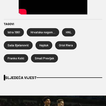
TAGOVI
Istra 1961
Hrvatska nogometna liga
HNL
Saša Bjelanović
Hajduk
Oriol Riera
Franko Kolić
Smail Prevljak
SLJEDEĆA VIJEST