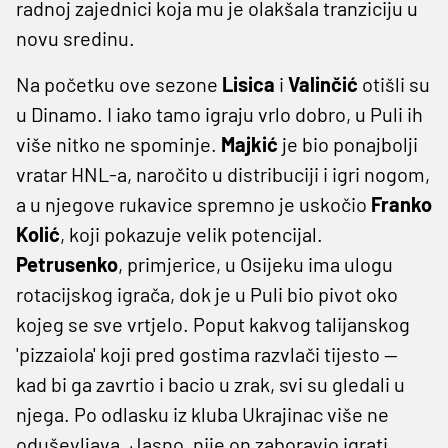
radnoj zajednici koja mu je olakšala tranziciju u
novu sredinu.
Na početku ove sezone
Lisica
i
Valinčić
otišli su
u Dinamo. I iako tamo igraju vrlo dobro, u Puli ih
više nitko ne spominje.
Majkić
je bio ponajbolji
vratar HNL-a, naročito u distribuciji i igri nogom,
a u njegove rukavice spremno je uskočio
Franko
Kolić
, koji pokazuje velik potencijal.
Petrusenko
, primjerice, u Osijeku ima ulogu
rotacijskog igrača, dok je u Puli bio pivot oko
kojeg se sve vrtjelo. Poput kakvog talijanskog
'pizzaiola' koji pred gostima razvlači tijesto —
kad bi ga zavrtio i bacio u zrak, svi su gledali u
njega. Po odlasku iz kluba Ukrajinac više ne
oduševljava. Jasno, nije on zaboravio igrati