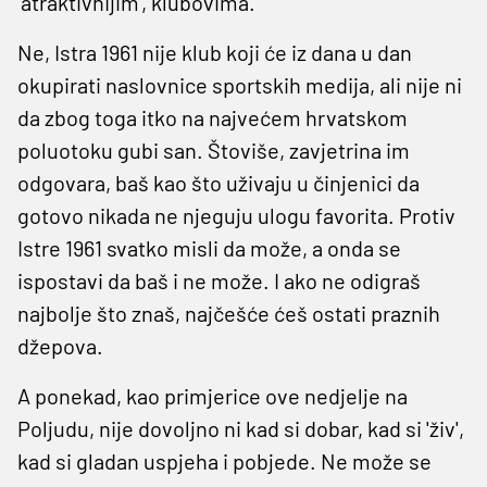
'atraktivnijim', klubovima.
Ne, Istra 1961 nije klub koji će iz dana u dan
okupirati naslovnice sportskih medija, ali nije ni
da zbog toga itko na najvećem hrvatskom
poluotoku gubi san. Štoviše, zavjetrina im
odgovara, baš kao što uživaju u činjenici da
gotovo nikada ne njeguju ulogu favorita. Protiv
Istre 1961 svatko misli da može, a onda se
ispostavi da baš i ne može. I ako ne odigraš
najbolje što znaš, najčešće ćeš ostati praznih
džepova.
A ponekad, kao primjerice ove nedjelje na
Poljudu, nije dovoljno ni kad si dobar, kad si 'živ',
kad si gladan uspjeha i pobjede. Ne može se