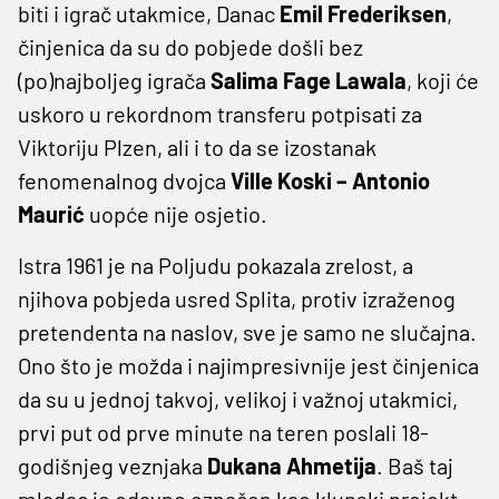
biti i igrač utakmice, Danac
Emil Frederiksen
,
činjenica da su do pobjede došli bez
(po)najboljeg igrača
Salima Fage Lawala
, koji će
uskoro u rekordnom transferu potpisati za
Viktoriju Plzen, ali i to da se izostanak
fenomenalnog dvojca
Ville Koski – Antonio
Maurić
uopće nije osjetio.
Istra 1961 je na Poljudu pokazala zrelost, a
njihova pobjeda usred Splita, protiv izraženog
pretendenta na naslov, sve je samo ne slučajna.
Ono što je možda i najimpresivnije jest činjenica
da su u jednoj takvoj, velikoj i važnoj utakmici,
prvi put od prve minute na teren poslali 18-
godišnjeg veznjaka
Dukana Ahmetija
. Baš taj
mladac je odavno označen kao klupski projekt,