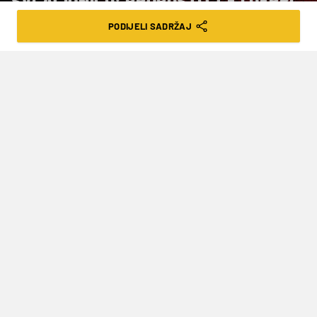
SVLAČIONICU: PROPUSTIT ĆE I DERBI
NA RUJEVICI!?
PODIJELI SADRŽAJ
VRIJEME ČITANJA: 8MIN | PON. 26.01.26. | 12:00
Novi problemi za Modre, ali, kakvi bi tek
bili da je još nekoliko veznjaka
napustilo Maksimir
Ismaël Bennacer
izašao je već u 25. minuti iz
igre na Opus Areni, razlog je ozljeda. Pa, iako je
nakon njegova izlaska, odnosno, ulaskom
Luke