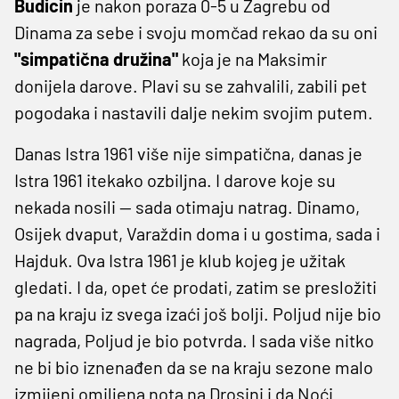
Budicin
je nakon poraza 0-5 u Zagrebu od
Dinama za sebe i svoju momčad rekao da su oni
"simpatična družina"
koja je na Maksimir
donijela darove. Plavi su se zahvalili, zabili pet
pogodaka i nastavili dalje nekim svojim putem.
Danas Istra 1961 više nije simpatična, danas je
Istra 1961 itekako ozbiljna. I darove koje su
nekada nosili — sada otimaju natrag. Dinamo,
Osijek dvaput, Varaždin doma i u gostima, sada i
Hajduk. Ova Istra 1961 je klub kojeg je užitak
gledati. I da, opet će prodati, zatim se presložiti
pa na kraju iz svega izaći još bolji. Poljud nije bio
nagrada, Poljud je bio potvrda. I sada više nitko
ne bi bio iznenađen da se na kraju sezone malo
izmijeni omiljena nota na Drosini i da Noći