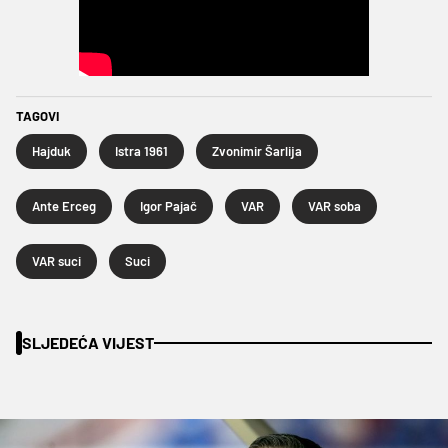
TAGOVI
Hajduk
Istra 1961
Zvonimir Šarlija
Ante Erceg
Igor Pajač
VAR
VAR soba
VAR suci
Suci
SLJEDEĆA VIJEST