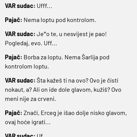
VAR sudac:
Ufff...
Pajač:
Nema loptu pod kontrolom.
VAR sudac:
Je*o te, u nesvijest je pao!
Pogledaj, evo. Uff...
Pajač:
Borba za loptu. Nema Šarlija pod
kontrolom loptu.
VAR sudac:
Šta kažeš ti na ovo? Ovo je čisti
nokaut, a? Ali on ide dole glavom, kužiš? Ovo
meni nije za crveni.
Pajač:
Znači, Erceg je išao dolje nisko glavom,
ovaj hoće igrati...
VAR sudac:
Uf...