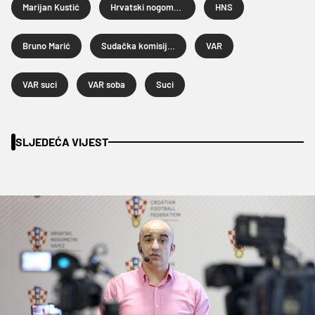
Marijan Kustić
Hrvatski nogometni savez
HNS
Bruno Marić
Sudačka komisija HNS-a
VAR
VAR suci
VAR soba
Suci
SLJEDEĆA VIJEST