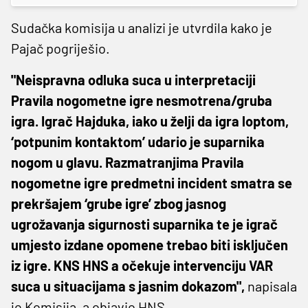
Sudačka komisija u analizi je utvrdila kako je
Pajač pogriješio.
"Neispravna odluka suca u interpretaciji
Pravila nogometne igre nesmotrena/gruba
igra. Igrač Hajduka, iako u želji da igra loptom,
‘potpunim kontaktom’ udario je suparnika
nogom u glavu. Razmatranjima Pravila
nogometne igre predmetni incident smatra se
prekršajem ‘grube igre’ zbog jasnog
ugrožavanja sigurnosti suparnika te je igrač
umjesto izdane opomene trebao biti isključen
iz igre. KNS HNS a očekuje intervenciju VAR
suca u situacijama s jasnim dokazom",
napisala
je Komisija, a objavio HNS.