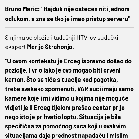
Bruno Marić: "Hajduk nije oštećen niti jednom
odlukom, a zna se tko je imao pristup serveru"
S njima se složio i tadašnji HTV-ov sudački
ekspert
Marijo Strahonja
.
“U ovom kontekstu je Erceg ispravno došao do
pozicije, i vrlo lako je ovo mogao biti crveni
karton. Što se tiče situacije kod pogotka,
treba svakako spomenuti, VAR suci imaju samo
kamere koje i mi vidimo u kojima nije moguće
vidjeti je li Erceg tijelom prešao centar prije
nego što je prihvatio loptu. Situacija je bila
specifična za pomoćnog suca koji u ovakvim
situacijama daje prednost napadaču i mislim