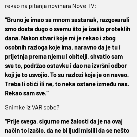
rekao na pitanja novinara Nove TV:
“Bruno je imao sa mnom sastanak, razgovarali
smo dosta dugo o svemu što je izašlo proteklih
dana. Nakon stvari koje mi je rekao i zbog
osobnih razloga koje ima, naravno da je tu i
prijetnja prema njemu i obitelji, shvatio sam
sve to, podržao ostavku i dao na izvršni odbor
koji je to usvojio. To su razlozi koje je on naveo.
Treba li otići ili ne, to neka ostane između nas.
Rekao sam sve.”
Snimke iz VAR sobe?
“Prije svega, sigurno me žalosti da je na ovaj
način to izašlo, da ne bi ljudi mislili da se nešto