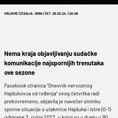
VRIJEME ČITANJA: 3MIN | ČET. 29.02.24. | 20:09
Nema kraja objavljivanju sudačke
komunikacije najspornijih trenutaka
ove sezone
Facebook stranica “Dnevnik nervoznog
Hajdukovca od rođenja” ovog četvrtka radi
prekovremeno, objavila je navečer snimku
sporne situacije s utakmice Hajduka i Istre (0-1)
odigrane 2. rujna 2023. u kojoj su u duelu u 90.