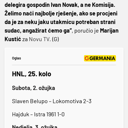
delegira gospodin Ivan Novak, a ne Komisija.
Želimo naći najbolje rješenje, ako se procjeni
da je za neku jaku utakmicu potreban strani
sudac, angažirat ćemo ga”
, poručio je
Marijan
Kustić
za
Novu TV
. (G)
Oglas
HNL, 25. kolo
Subota, 2. ožujka
Slaven Belupo – Lokomotiva 2-3
Hajduk – Istra 1961 1-0
Nedjelja, 3. ožujka