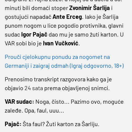
minuti bili domaći stoper
Zvonimir Šarlija
i
gostujući napadač
Ante Erceg
. Iako je Šarlija
punom nogom u lice pogodio protivnika, glavni
sudac
Igor Pajač
dao mu je samo žuti karton. U
VAR sobi bio je
Ivan Vučković
.
Prouči cjelokupnu ponudu za nogomet na
Germaniji i zaigraj odmah (Igraj odgovorno, 18+)
Prenosimo transkript razgovora kako ga je
objavio
24 sata
prema objavljenoj snimci.
VAR sudac:
Noga, čisto... Pazimo ovo, moguće
zaleđe. Opa, faul, uuu...
Pajač:
Šta faul? Žuti karton za Šarliju.