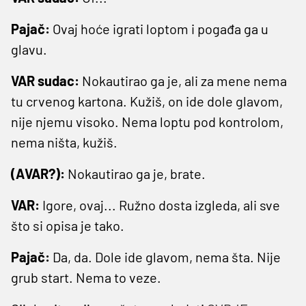
Pajač:
Ovaj hoće igrati loptom i pogađa ga u
glavu.
VAR sudac:
Nokautirao ga je, ali za mene nema
tu crvenog kartona. Kužiš, on ide dole glavom,
nije njemu visoko. Nema loptu pod kontrolom,
nema ništa, kužiš.
(AVAR?):
Nokautirao ga je, brate.
VAR:
Igore, ovaj... Ružno dosta izgleda, ali sve
što si opisa je tako.
Pajač:
Da, da. Dole ide glavom, nema šta. Nije
grub start. Nema to veze.