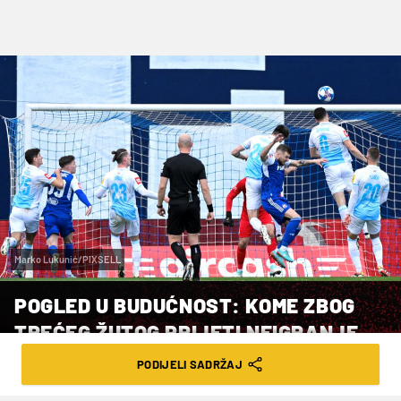
Marko Lukunić/PIXSELL
POGLED U BUDUĆNOST: KOME ZBOG
TREĆEG ŽUTOG PRIJETI NEIGRANJE
DERBIJA SEZONE RIJEKA - DINAMO?
PODIJELI SADRŽAJ