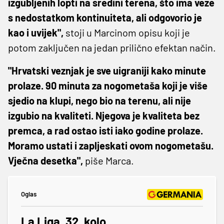
izgubljenih lopti na sredini terena, što ima veze
s nedostatkom kontinuiteta, ali odgovorio je
kao i uvijek",
stoji u Marcinom opisu koji je
potom zaključen na jedan prilično efektan način.
"Hrvatski veznjak je sve uigraniji kako minute
prolaze. 90 minuta za nogometaša koji je više
sjedio na klupi, nego bio na terenu, ali nije
izgubio na kvaliteti. Njegova je kvaliteta bez
premca, a rad ostao isti iako godine prolaze.
Moramo ustati i zapljeskati ovom nogometašu.
Vječna desetka",
piše Marca.
Oglas
La Liga, 32. kolo