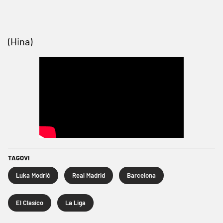
(Hina)
TAGOVI
Luka Modrić
Real Madrid
Barcelona
El Clasico
La Liga