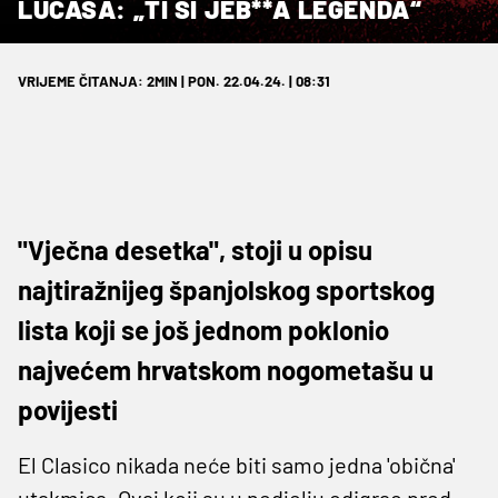
LUCASA: „TI SI JEB**A LEGENDA“
VRIJEME ČITANJA: 2MIN | PON. 22.04.24. | 08:31
"Vječna desetka", stoji u opisu
najtiražnijeg španjolskog sportskog
lista koji se još jednom poklonio
najvećem hrvatskom nogometašu u
povijesti
El Clasico nikada neće biti samo jedna 'obična'
utakmica. Ovaj koji su u nedjelju odigrao pred