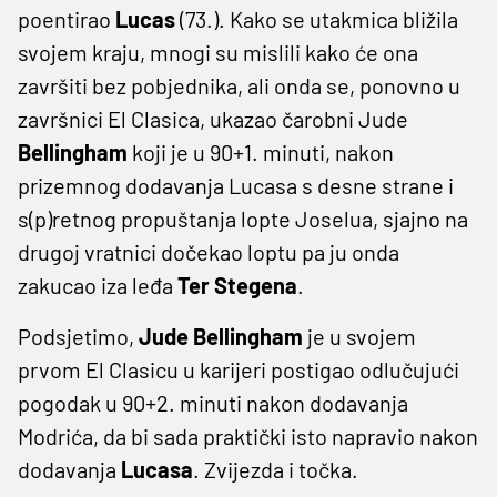
poentirao
Lucas
(73.). Kako se utakmica bližila
svojem kraju, mnogi su mislili kako će ona
završiti bez pobjednika, ali onda se, ponovno u
završnici El Clasica, ukazao čarobni Jude
Bellingham
koji je u 90+1. minuti, nakon
prizemnog dodavanja Lucasa s desne strane i
s(p)retnog propuštanja lopte Joselua, sjajno na
drugoj vratnici dočekao loptu pa ju onda
zakucao iza leđa
Ter
Stegena
.
Podsjetimo,
Jude
Bellingham
je u svojem
prvom El Clasicu u karijeri postigao odlučujući
pogodak u 90+2. minuti nakon dodavanja
Modrića, da bi sada praktički isto napravio nakon
dodavanja
Lucasa
. Zvijezda i točka.