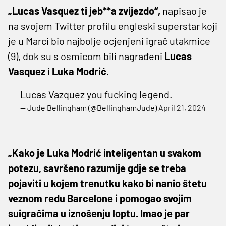
„Lucas Vasquez ti jeb**a zvijezdo“,
napisao je
na svojem Twitter profilu engleski superstar koji
je u Marci bio najbolje ocjenjeni igrač utakmice
(9), dok su s osmicom bili nagrađeni
Lucas
Vasquez
i
Luka Modrić
.
Lucas Vazquez you fucking legend.
— Jude Bellingham (@BellinghamJude)
April 21, 2024
„Kako je Luka Modrić inteligentan u svakom
potezu, savršeno razumije gdje se treba
pojaviti u kojem trenutku kako bi nanio štetu
veznom redu Barcelone i pomogao svojim
suigračima u iznošenju loptu. Imao je par