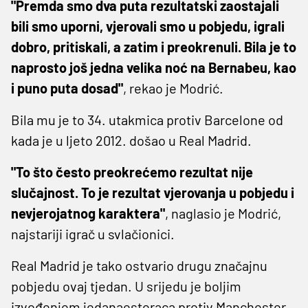
"Premda smo dva puta rezultatski zaostajali
bili smo uporni, vjerovali smo u pobjedu, igrali
dobro, pritiskali, a zatim i preokrenuli. Bila je to
naprosto još jedna velika noć na Bernabeu, kao
i puno puta dosad"
, rekao je Modrić.
Bila mu je to 34. utakmica protiv Barcelone od
kada je u ljeto 2012. došao u Real Madrid.
"To što često preokrećemo rezultat nije
slučajnost. To je rezultat vjerovanja u pobjedu i
nevjerojatnog karaktera"
, naglasio je Modrić,
najstariji igrač u svlačionici.
Real Madrid je tako ostvario drugu značajnu
pobjedu ovaj tjedan. U srijedu je boljim
izvođenjem jedanaesteraca protiv Manchester