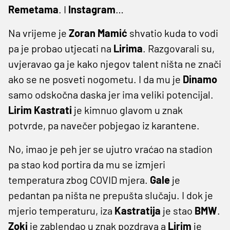
Remetama
. I
Instagram
…
Na vrijeme je
Zoran Mamić
shvatio kuda to vodi
pa je probao utjecati na
Lirima
. Razgovarali su,
uvjeravao ga je kako njegov talent ništa ne znači
ako se ne posveti nogometu. I da mu je
Dinamo
samo odskočna daska jer ima veliki potencijal.
Lirim
Kastrati
je kimnuo glavom u znak
potvrde, pa navečer pobjegao iz karantene.
No, imao je peh jer se ujutro vraćao na stadion
pa stao kod portira da mu se izmjeri
temperatura zbog COVID mjera.
Gale
je
pedantan pa ništa ne prepušta slučaju. I dok je
mjerio temperaturu, iza
Kastratija
je stao
BMW
.
Zoki
je zablendao u znak pozdrava a
Lirim
je