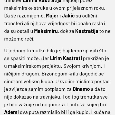
maksimirske struke u ovom prijelaznom roku.
Da se razumijemo,
Majer
i
Jakić
su odlični
transferi ali njihova vrijednost bi ionako rasla i
da su ostali u
Maksimiru
, dok za
Kastratija
to ne
možemo reći.
U jednom trenutku bilo je; hajdemo spasiti što
se spasiti može. Jer
Lirim Kastrati
prekrižen je
u maksimirskom projektu. Svojom krivnjom. I
ničijom drugom. Brzonogom krilu dogodio se
sindrom velikog kluba. U svojim mislima postao
je zvijezda samim potpisom za
Dinamo
a da to
nije dokazao na travnjaku. I od tog trenutka sve
je bilo važnije od nogometa. I auto za kojeg bi i
Ademi
dva puta razmislio bi li ga kupio. I kuća na