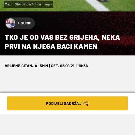
Maxim Shemetov/Action Images
I. SUČIĆ
TKO JE OD VAS BEZ GRIJEHA, NEKA
PRVI NA NJEGA BACI KAMEN
VRIJEME ČITANJA: 3MIN | ČET. 02.09.21. | 10:34
PODIJELI SADRŽAJ
Zlatko Dalić od prvog je dana govorio
kako on neće nikome zatvarati vrata
reprezentacije i to je potvrdio. Jedino