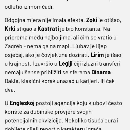
odletio iz momčadi.
Odgojna mjera nije imala efekta.
Zoki
je otišao,
Krki
stigao a
Kastrati
je bio konstanta. Na
priprema među najboljima, ali čim se vratio u
Zagreb - nema ga na mapi. Ljubav je lijep
osjećaj, ako je čovjek zna dozirati.
Lirim
je išao
u krajnost. I završio u
Legiji
čiji izlazni transferi
nemaju šanse približiti se sferama
Dinama
.
Dakle, klasični korak unazad u karijeri. Ili čak
dva.
U
Engleskoj
postoji agencija koju klubovi često
koriste za dubinske provjere svojih
potencijalnih akvizicija. Nekoliko tisuća eura i
dobijete cijeli report o karakteru igrača,