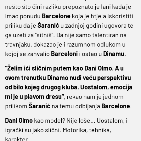
nešto što čini razliku prepoznato je lani kada je
imao ponudu
Barcelone
koja je htjela iskoristiti
priliku da je
Šaranić
u zadnjoj godini ugovora te
ga uzeti za “sitniš”. Da nije samo talentiran na
travnjaku, dokazao je i razumnom odlukom u
kojoj se zahvalio
Barceloni
i ostao u
Dinamu
.
“Želim ići sličnim putem kao Dani Olmo. A u
ovom trenutku Dinamo nudi veću perspektivu
od bilo kojeg drugog kluba. Uostalom, emocija
mi je u plavom dresu”
, rekao nam je jednom
prilikom
Šaranić
na temu odbijanja
Barcelone
.
Dani Olmo
kao model? Nije loše… Uostalom, i
igrački su jako slični. Motorika, tehnika,
karakter…