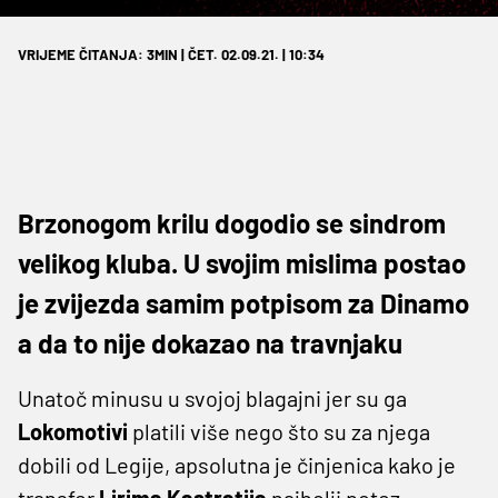
VRIJEME ČITANJA: 3MIN | ČET. 02.09.21. | 10:34
Brzonogom krilu dogodio se sindrom
velikog kluba. U svojim mislima postao
je zvijezda samim potpisom za Dinamo
a da to nije dokazao na travnjaku
Unatoč minusu u svojoj blagajni jer su ga
Lokomotivi
platili više nego što su za njega
dobili od Legije, apsolutna je činjenica kako je
transfer
Lirima Kastratija
najbolji potez