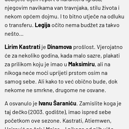
njegovim navikama van travnjaka, stilu života i
nekom općem dojmu. I to bitno utječe na odluku
o transferu.
Legija
očito nema budžet za takvo
nešto…
Lirim Kastrati
je
Dinamova
prošlost. Vjerojatno
će za nekoliko godina, kada malo sazre, plakati
za prilikom koju je imao u
Maksimiru
, ali na
nikoga neće moći uprijeti prstom osim na
samog sebe. Ali kako to već obično bude, dok
nekome ne smrkne, drugome ne osvane.
A osvanulo je
Ivanu Šaraniću
. Zamislite koga je
taj dečko (2003. godište), imao ispred sebe
početkom ove sezone. Kastrati, Atiemwen,
Hajrović pa čak i Majer… I nikoga od njih više