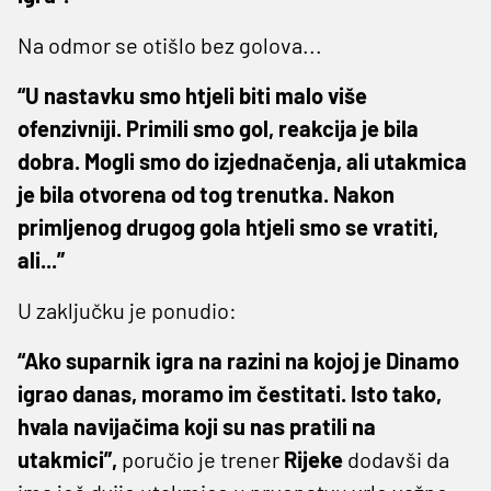
Na odmor se otišlo bez golova...
“U nastavku smo htjeli biti malo više
ofenzivniji. Primili smo gol, reakcija je bila
dobra. Mogli smo do izjednačenja, ali utakmica
je bila otvorena od tog trenutka. Nakon
primljenog drugog gola htjeli smo se vratiti,
ali...”
U zaključku je ponudio:
“Ako suparnik igra na razini na kojoj je Dinamo
igrao danas, moramo im čestitati. Isto tako,
hvala navijačima koji su nas pratili na
utakmici”,
poručio je trener
Rijeke
dodavši da