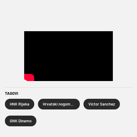
TAGOVI
HNK Rijeka
Hrvatski nogometni kup
Victor Sanchez
GNK Dinamo