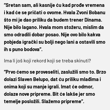
“Sretan sam, ali kasnije ću kad prođe vremena
i kad će se pričati o ovome. Hvala Zvoni Bobanu
što mi je dao priliku da budem trener Dinama.
Nije bilo lagano. Hvala mom stožeru, mislim da
smo odradili dobar posao. Nije ovo bilo kakva
pobjeda igrački su bolji nego lani a ostavili smo
ih s puno bodova”.
Ima li još koji rekord koji se treba skinuti?
“Prvo ćemo se proveseliti, zaslužili smo to. Brzo
dolazi Slaven Belupo, dat ću priliku mlađima i
onima koji su manje igrali. Imat će odmor,
dolaze nove pripreme. Bit će lakše jer smo
temelje posložili. Slažemo pripreme”.