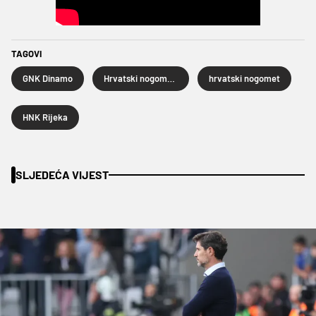
TAGOVI
GNK Dinamo
Hrvatski nogometni kup
hrvatski nogomet
HNK Rijeka
SLJEDEĆA VIJEST