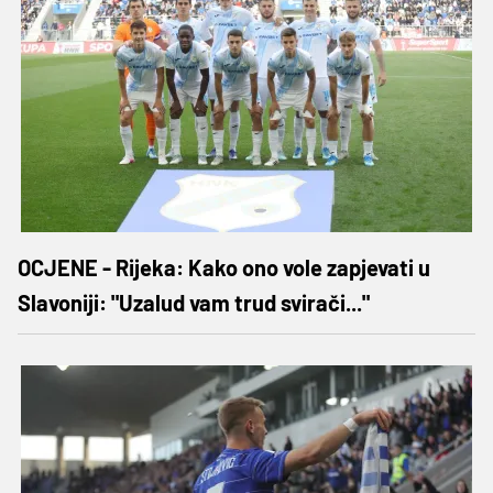
OCJENE - Rijeka: Kako ono vole zapjevati u
Slavoniji: "Uzalud vam trud svirači..."