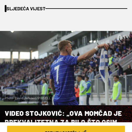
SLJEDEĆA VIJEST
Photo: David Jerkovic/PIXSELL
VIDEO STOJKOVIĆ: „OVA MOMČAD JE
PREKVALITETNA ZA BILO ŠTO OSIM
DUPLE KRUNE”