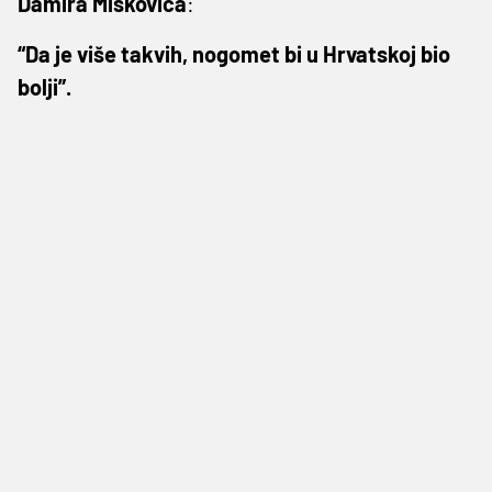
Damira
Miškovića
:
“Da je više takvih, nogomet bi u Hrvatskoj bio
bolji”.