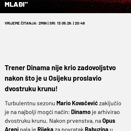
MLAĐI"
VRIJEME ČITANJA: 2MIN | SRI. 13.05.26. | 20:48
Trener Dinama nije krio zadovoljstvo
nakon što je u Osijeku proslavio
dvostruku krunu!
Turbulentnu sezonu
Mario
Kovačević
zaključio
je na najbolji mogći način;
Dinamo
je arhivirao
dvostruku krunu. Nakon prvenstva, na
Opus
Areni
pala je
Rijeka
za povratak
Rabuzina
u