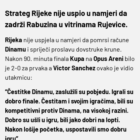
Strateg Rijeke nije uspio u namjeri da
zadrži Rabuzina u vitrinama Rujevice.
Rijeka
nije uspjela u namjeri da pomrsi račune
Dinamu
i spriječi proslavu dovstruke krune.
Nakon 90. minuta finala
Kupa
na
Opus
Areni
bilo
je 2-0 za prvaka a
Victor
Sanchez
ovako je vidio
utakmicu:
“Čestitke Dinamu, zaslužili su pobjedu. Igrali su
dobro finale. Čestitam i svojim igračima, bili su
kompetitivni protiv Dinama, na visokoj razini.
Dobro su ušli u igru, bili jako dobri na lopti.
Nakon lošije početka, uspostavili smo dobru
igru”.