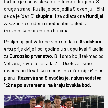
fortuna je danas plesala i jednima i drugima. S
druge strane, Rusija je pobijedila Sloveniju, i čini
se da je "dan D"
skupine H
za odlazak na
Mundijal
zakazan za studeni i međusobni ogled s
izravnim konkurentima Rusima...
Posljednji put Vatrene smo gledali u
Gradskom
vrtu
prije dvije i pol godine u sklopu kvalifikacija
za
Europsko prvenstvo
. Bili smo bolji takmac od
Velšana, završilo je tada 2:1. Očekivali smo
raspucanu Hrvatsku i danas, no ništa nije išlo po
planu.
Rezervirana Slovačka je, nakon vodstva
1:2 na poluvremenu, na kraju izvukla bod.