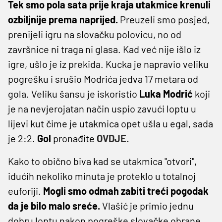
Tek smo pola sata prije kraja utakmice krenuli
ozbiljnije prema naprijed.
Preuzeli smo posjed,
prenijeli igru na slovačku polovicu, no od
završnice ni traga ni glasa. Kad već nije išlo iz
igre, ušlo je iz prekida. Kucka je napravio veliku
pogrešku i srušio Modrića jedva 17 metara od
gola. Veliku šansu je iskoristio
Luka Modrić
koji
je na nevjerojatan način uspio zavući loptu u
lijevi kut čime je utakmica opet ušla u egal, sada
je 2:2.
Gol
pronađite
OVDJE.
Kako to obično biva kad se utakmica "otvori",
idućih nekoliko minuta je proteklo u totalnoj
euforiji.
Mogli smo odmah zabiti treći pogodak
da je bilo malo sreće.
Vlašić je primio jednu
dobru loptu nakon pogreške slovačke obrane,