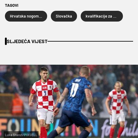
TAGOVI
Hrvatska nogometna reprezentacija
Slovačka
kvalifikacije za Svjetsko prvenstvo 2022. godine
SLJEDEĆA VIJEST
Luka Stanzl/PIXSELL