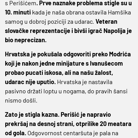
s Perišićem
. Prve naznake problema stigle su u
10. minuti
kada je naša obrana ostavila Hamšika
samog u dobroj poziciji za udarac.
Veteran
slovačke reprezentacije i bivši igrač Napolija je
bio neprecizan.
Hrvatska je pokušala odgovoriti preko Modrića
koji je nakon jedne minijature s Ivanušecom
probao pucati iskosa, ali na našu žalost,
udarac nije uputio.
Hrvatska je nastavila
pasivno držati loptu u nogama, do pravih šansi
nismo došli.
Zato je stigla kazna. Perišić je napravio
prekršaj na desnoj strani, otprilike 20 meatara
od gola.
Odgovornost centaršuta je pala na