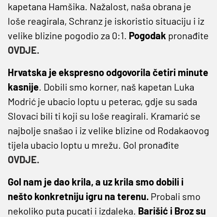
kapetana Hamšika. Nažalost, naša obrana je
loše reagirala, Schranz je iskoristio situaciju i iz
velike blizine pogodio za 0:1.
Pogodak
pronađite
OVDJE.
Hrvatska je ekspresno odgovorila četiri minute
kasnije
. Dobili smo korner, naš kapetan Luka
Modrić je ubacio loptu u peterac, gdje su sada
Slovaci bili ti koji su loše reagirali. Kramarić se
najbolje snašao i iz velike blizine od Rodakaovog
tijela ubacio loptu u mrežu. Gol pronađite
OVDJE.
Gol nam je dao krila, a uz krila smo dobili i
nešto konkretniju igru na terenu.
Probali smo
nekoliko puta pucati i izdaleka.
Barišić i Broz su