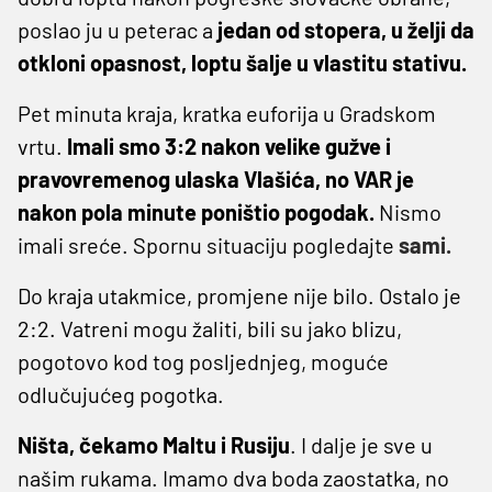
poslao ju u peterac a
jedan od stopera, u želji da
otkloni opasnost, loptu šalje u vlastitu stativu.
Pet minuta kraja, kratka euforija u Gradskom
vrtu.
Imali smo 3:2 nakon velike gužve i
pravovremenog ulaska Vlašića, no VAR je
nakon pola minute poništio pogodak.
Nismo
imali sreće. Spornu situaciju pogledajte
sami.
Do kraja utakmice, promjene nije bilo. Ostalo je
2:2. Vatreni mogu žaliti, bili su jako blizu,
pogotovo kod tog posljednjeg, moguće
odlučujućeg pogotka.
Ništa, čekamo Maltu i Rusiju
. I dalje je sve u
našim rukama. Imamo dva boda zaostatka, no