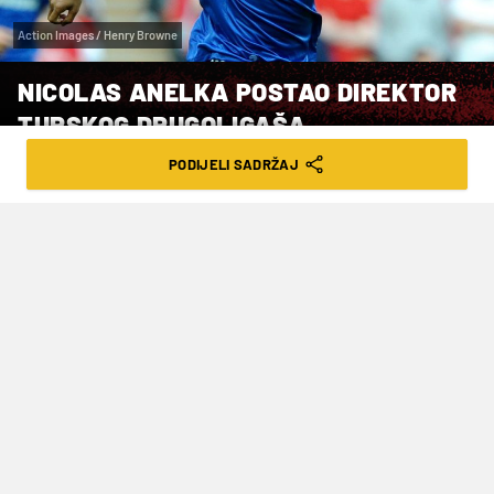
Action Images / Henry Browne
NICOLAS ANELKA POSTAO DIREKTOR
TURSKOG DRUGOLIGAŠA
PODIJELI SADRŽAJ
VRIJEME ČITANJA: 2MIN | ČET. 25.01.24. | 13:08
Jedna od najvećih 'pica selica' u
povijesti nogometa odletjela u
direktorske vode