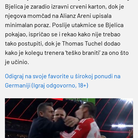
Bjelica je zaradio izravni crveni karton, dok je
njegova momčad na Alianz Areni upisala
minimalan poraz. Poslije utakmice se Bjelica
pokajao, ispričao se i rekao kako nije trebao
tako postupiti, dok je Thomas Tuchel dodao
kako je kolegu trenera ‘teško braniti’ za ono što
je učinio.
Odigraj na svoje favorite u širokoj ponudi na
Germaniji (Igraj odgovorno, 18+)