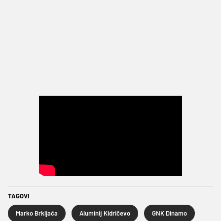
TAGOVI
Marko Brkljača
Aluminij Kidričevo
GNK Dinamo