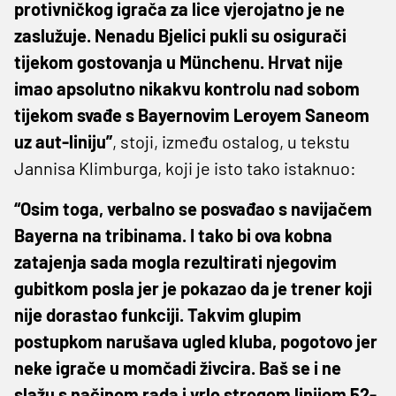
protivničkog igrača za lice vjerojatno je ne
zaslužuje. Nenadu Bjelici pukli su osigurači
tijekom gostovanja u Münchenu. Hrvat nije
imao apsolutno nikakvu kontrolu nad sobom
tijekom svađe s Bayernovim Leroyem Saneom
uz aut-liniju”
, stoji, između ostalog, u tekstu
Jannisa Klimburga, koji je isto tako istaknuo:
“Osim toga, verbalno se posvađao s navijačem
Bayerna na tribinama. I tako bi ova kobna
zatajenja sada mogla rezultirati njegovim
gubitkom posla jer je pokazao da je trener koji
nije dorastao funkciji. Takvim glupim
postupkom narušava ugled kluba, pogotovo jer
neke igrače u momčadi živcira. Baš se i ne
slažu s načinom rada i vrlo strogom linijom 52-