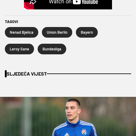
TAGOVI
Nenad Bjelica
Union Berlin
Bayern
Leroy Sane
Bundesliga
SLJEDEĆA VIJEST