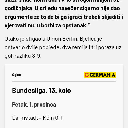
godišnjaka. U srijedu navečer sigurno nije dao
argumente za to da bi ga igrači trebali slijediti i
vjerovati mu u borbi za opstanak.”
Otako je stigao u Union Berlin, Bjelica je
ostvario dvije pobjede, dva remija i tri poraza uz
gol-razliku 8-9.
Oglas
Bundesliga, 13. kolo
Petak, 1. prosinca
Darmstadt – Köln 0-1