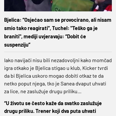
Bjelica: “Osjećao sam se provocirano, ali nisam
smio tako reagirati”, Tuchel: "Teško ga je
braniti", mediji uvjeravaju: “Dobit će
suspenziju”
Iako navijači nisu bili nezadovoljni kako momčad
igra otkako je Bjelica stigao u klub, Kicker tvrdi
da bi Bjelica uskoro mogao dobiti otkaz te da
netko poput njega, tko je Sanea dvaput uhvati
za lice, ne zaslužuje drugu priliku…
“U životu se često kaže da svatko zaslužuje
drugu priliku. Trener koji dva puta uhvati