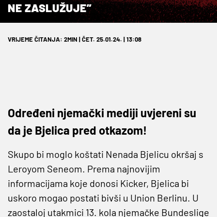
NE ZASLUŽUJE”
VRIJEME ČITANJA: 2MIN | ČET. 25.01.24. | 13:08
Određeni njemački mediji uvjereni su
da je Bjelica pred otkazom!
Skupo bi moglo koštati Nenada Bjelicu okršaj s
Leroyom Seneom. Prema najnovijim
informacijama koje donosi Kicker, Bjelica bi
uskoro mogao postati bivši u Union Berlinu. U
zaostaloj utakmici 13. kola njemačke Bundeslige