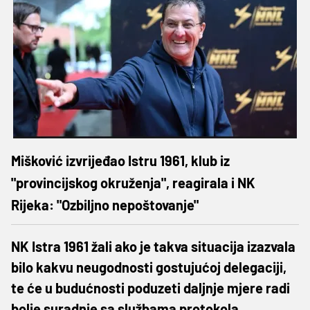
Mišković izvrijeđao Istru 1961, klub iz
"provincijskog okruženja", reagirala i NK
Rijeka: "Ozbiljno nepoštovanje"
NK Istra 1961 žali ako je takva situacija izazvala
bilo kakvu neugodnosti gostujućoj delegaciji,
te će u budućnosti poduzeti daljnje mjere radi
bolje suradnje sa službama protokola