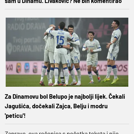
sam u Dinamu. Livaković? Ne bih komentirao“
Za Dinamovu bol Belupo je najbolji lijek. Čekali
Jagušića, dočekali Zajca, Belju i modru
'peticu'!
Zapravo, ova rečenica s početka teksta i nije