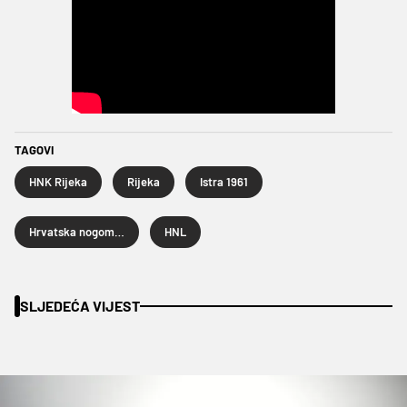
TAGOVI
HNK Rijeka
Rijeka
Istra 1961
Hrvatska nogometna liga
HNL
SLJEDEĆA VIJEST