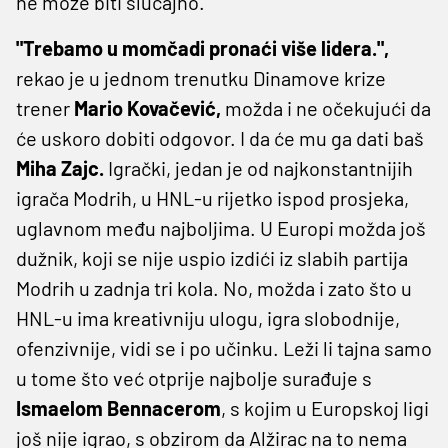
ne može biti slučajno.
"Trebamo u momčadi pronaći više lidera.",
rekao je u jednom trenutku Dinamove krize
trener
Mario Kovačević,
možda i ne očekujući da
će uskoro dobiti odgovor. I da će mu ga dati baš
Miha Zajc.
Igrački, jedan je od najkonstantnijih
igrača Modrih, u HNL-u rijetko ispod prosjeka,
uglavnom među najboljima. U Europi možda još
dužnik, koji se nije uspio izdići iz slabih partija
Modrih u zadnja tri kola. No, možda i zato što u
HNL-u ima kreativniju ulogu, igra slobodnije,
ofenzivnije, vidi se i po učinku. Leži li tajna samo
u tome što već otprije najbolje surađuje s
Ismaelom Bennacerom
, s kojim u Europskoj ligi
još nije igrao, s obzirom da Alžirac na to nema