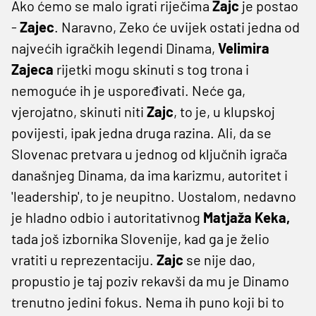
Ako ćemo se malo igrati riječima
Zajc
je postao
-
Zajec
. Naravno, Zeko će uvijek ostati jedna od
najvećih igračkih legendi Dinama,
Velimira
Zajeca
rijetki mogu skinuti s tog trona i
nemoguće ih je uspoređivati. Neće ga,
vjerojatno, skinuti niti
Zajc
, to je, u klupskoj
povijesti, ipak jedna druga razina. Ali, da se
Slovenac pretvara u jednog od ključnih igrača
današnjeg Dinama, da ima karizmu, autoritet i
'leadership', to je neupitno. Uostalom, nedavno
je hladno odbio i autoritativnog
Matjaža Keka,
tada još izbornika Slovenije, kad ga je želio
vratiti u reprezentaciju.
Zajc
se nije dao,
propustio je taj poziv rekavši da mu je Dinamo
trenutno jedini fokus. Nema ih puno koji bi to