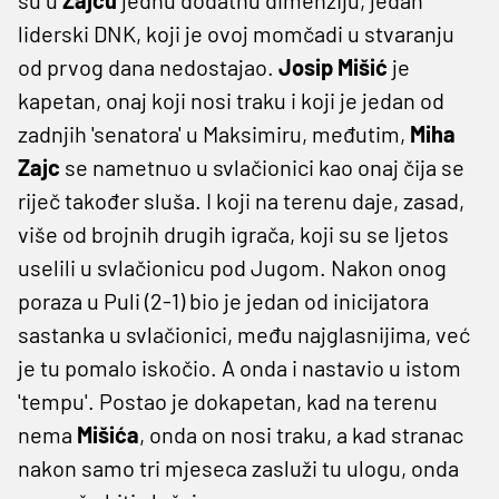
liderski DNK, koji je ovoj momčadi u stvaranju
od prvog dana nedostajao.
Josip Mišić
je
kapetan, onaj koji nosi traku i koji je jedan od
zadnjih 'senatora' u Maksimiru, međutim,
Miha
Zajc
se nametnuo u svlačionici kao onaj čija se
riječ također sluša. I koji na terenu daje, zasad,
više od brojnih drugih igrača, koji su se ljetos
uselili u svlačionicu pod Jugom. Nakon onog
poraza u Puli (2-1) bio je jedan od inicijatora
sastanka u svlačionici, među najglasnijima, već
je tu pomalo iskočio. A onda i nastavio u istom
'tempu'. Postao je dokapetan, kad na terenu
nema
Mišića
, onda on nosi traku, a kad stranac
nakon samo tri mjeseca zasluži tu ulogu, onda