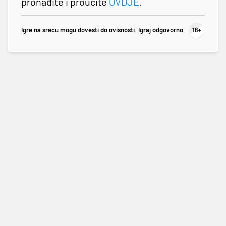
pronađite i proučite
OVDJE
.
Igre na sreću mogu dovesti do ovisnosti. Igraj odgovorno.