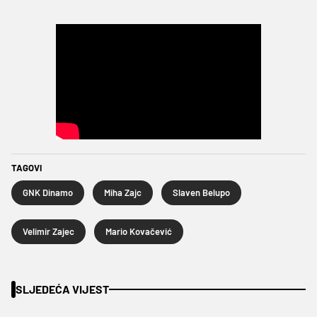
TAGOVI
GNK Dinamo
Miha Zajc
Slaven Belupo
Velimir Zajec
Mario Kovačević
SLJEDEĆA VIJEST