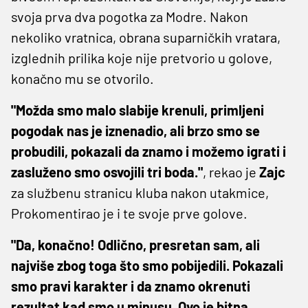
svoja prva dva pogotka za Modre. Nakon
nekoliko vratnica, obrana suparničkih vratara,
izglednih prilika koje nije pretvorio u golove,
konačno mu se otvorilo.
"Možda smo malo slabije krenuli, primljeni
pogodak nas je iznenadio, ali brzo smo se
probudili, pokazali da znamo i možemo igrati i
zasluženo smo osvojili tri boda."
, rekao je
Zajc
za službenu stranicu kluba nakon utakmice,
Prokomentirao je i te svoje prve golove.
"Da, konačno! Odlično, presretan sam, ali
najviše zbog toga što smo pobijedili. Pokazali
smo pravi karakter i da znamo okrenuti
rezultat kad smo u minusu. Ovo je bitna