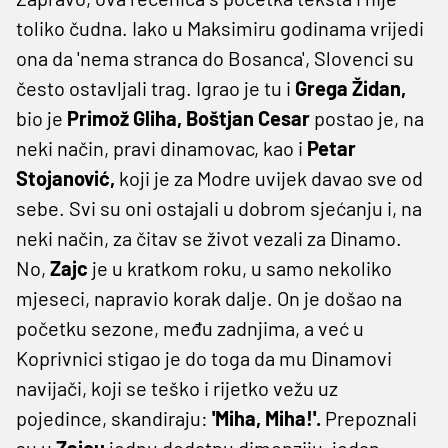
toliko čudna. Iako u Maksimiru godinama vrijedi
ona da 'nema stranca do Bosanca', Slovenci su
često ostavljali trag. Igrao je tu i
Grega Židan,
bio je
Primož Gliha, Boštjan Cesar
postao je, na
neki način, pravi dinamovac, kao i
Petar
Stojanović,
koji je za Modre uvijek davao sve od
sebe. Svi su oni ostajali u dobrom sjećanju i, na
neki način, za čitav se život vezali za Dinamo.
No,
Zajc
je u kratkom roku, u samo nekoliko
mjeseci, napravio korak dalje. On je došao na
početku sezone, među zadnjima, a već u
Koprivnici stigao je do toga da mu Dinamovi
navijači, koji se teško i rijetko vežu uz
pojedince, skandiraju:
'Miha, Miha!'.
Prepoznali
su u
Zajcu
jednu dodatnu dimenziju, jedan