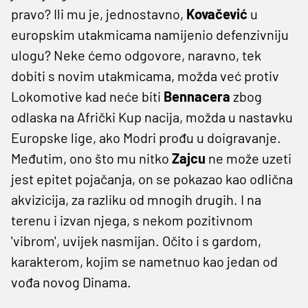
pravo? Ili mu je, jednostavno,
Kovačević
u
europskim utakmicama namijenio defenzivniju
ulogu? Neke ćemo odgovore, naravno, tek
dobiti s novim utakmicama, možda već protiv
Lokomotive kad neće biti
Bennacera
zbog
odlaska na Afrički Kup nacija, možda u nastavku
Europske lige, ako Modri prođu u doigravanje.
Međutim, ono što mu nitko
Zajcu
ne može uzeti
jest epitet pojačanja, on se pokazao kao odlična
akvizicija, za razliku od mnogih drugih. I na
terenu i izvan njega, s nekom pozitivnom
'vibrom', uvijek nasmijan. Očito i s gardom,
karakterom, kojim se nametnuo kao jedan od
vođa novog Dinama.