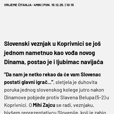
VRIJEME ČITANJA: 4MIN | PON. 15.12.25. | 10:15
Slovenski veznjak u Koprivnici se još
jednom nametnuo kao vođa novog
Dinama, postao je i ljubimac navijača
"Da nam je netko rekao da će vam Slovenac
postati glavni igrač..."
, sletjela je duhovita
poruka jednog slovenskog kolege jutro nakon
Dinamove pobjede protiv Slavena Belupa (5-2) u
Koprivnici. O
Mihi Zajcu
se radi, veznjaku,
bivšem reprezentativcu Slovenije, koji je zabio