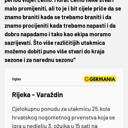
malo promijeniti, ali to je i bit cijele priče da se
znamo braniti kada se trebamo braniti i da
znamo procijeniti kada trebamo napasti i da
dobro napadamo i tako kao ekipa moramo
sazrijevati. Što više različitijih utakmica
možemo dobiti puno više stvari do kraja
sezone i za narednu sezonu“
Oglas
Rijeka - Varaždin
Cjelokupnu ponudu za utakmicu 25.kola
hrvatskog nogometnog prvenstva koja se
igra u nedjelju 3. ožujka u 15 sati na