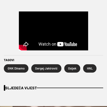
TAGOVI
GNK Dinamo
Sergej Jakirović
Osijek
HNL
SLJEDEĆA VIJEST