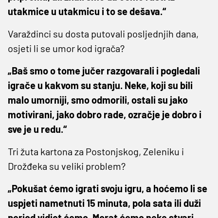
utakmice u utakmicu i to se dešava.“
Varaždinci su dosta putovali posljednjih dana,
osjeti li se umor kod igrača?
„Baš smo o tome jučer razgovarali i pogledali
igrače u kakvom su stanju. Neke, koji su bili
malo umorniji, smo odmorili, ostali su jako
motivirani, jako dobro rade, ozračje je dobro i
sve je u redu.“
Tri žuta kartona za Postonjskog, Zeleniku i
Drožđeka su veliki problem?
„Pokušat ćemo igrati svoju igru, a hoćemo li se
uspjeti nametnuti 15 minuta, pola sata ili duži
period vidjet ćemo. Morat ćemo neke stvari