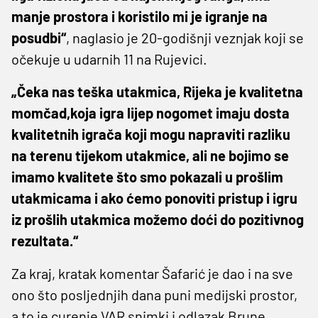
manje prostora i koristilo mi je igranje na
posudbi“
, naglasio je 20-godišnji veznjak koji se
očekuje u udarnih 11 na Rujevici.
„Čeka nas teška utakmica, Rijeka je kvalitetna
momčad,koja igra lijep nogomet imaju dosta
kvalitetnih igrača koji mogu napraviti razliku
na terenu tijekom utakmice, ali ne bojimo se
imamo kvalitete što smo pokazali u prošlim
utakmicama i ako ćemo ponoviti pristup i igru
iz prošlih utakmica možemo doći do pozitivnog
rezultata.“
Za kraj, kratak komentar Šafarić je dao i na sve
ono što posljednjih dana puni medijski prostor,
a to je curenje VAR snimki i odlazak Brune