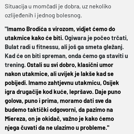
Situacija u momčadi je dobra, uz nekoliko
ozlijeđenih i jednog bolesnog.
"I
mamo Brodića s virozom, vidjet ćemo do
utakmice kako će biti.
Ogiwara je počeo trčati,
Bulat radi u fitnessu, ali još ga smeta gležanj.
Kad će on biti spreman, onda ćemo ga staviti u
trening.
Ostali su svi dobro, klasični umor
nakon utakmice, ali uvijek je lakše kad se
pobijedi. Imamo zahtjevnu utakmicu, Osijek
igra drugačije kod kuće, lepršavo. Daje puno
golova, puno i prima, moramo dati sve da
budemo taktički odgovorni, da pazimo na
Miereza, on je okidač, važno je kako ćemo
njega čuvati da ne ulazimo u probleme."