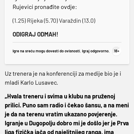
Rujevici pronađite ovdje:
(1.25) Rijeka (5.70) Varaždin (13.0)
ODIGRAJ ODMAH!
Igre na sreću mogu dovesti do ovisnosti. Igraj odgovorno.
Uz trenera je na konferenciji za medije bio je i
mladi Karlo Lusavec.
„Hvala treneru i svima u klubu na pruženoj
prilici. Puno sam radio i čekao šansu, a na meni
je da na terenu vratim ukazano povjerenje.
Igranje u Dugopolju dobro mi je došlo jer je Prva
liga fizička jača od najelitnijeg ranga, ima