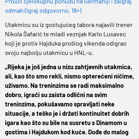
Prouči cjelokupnu ponudu na Germaniji i zaigraj
odmah (Igraj odgovorno, 18+)
Utakmicu su iz gostujućeg tabora najavili trener
Nikola Šafarić te mladi veznjak Karlo Lusavec
koji je protiv Hajduka prošlog vikenda odigrao
svoju najbolju utakmicu u HNL-u.
„Rijeka je još jedna u nizu zahtjevnih utakmica,
ali, kao što smo rekli, nismo opterećeni ničime,
uživamo. Na treninzima se radi maksimalno
dobro, igrači su zaista odlični na svim
treninzima, pokušavamo spravljati neke
situacije, a teško je i držati kontinuitet dobrih
igara kao što su bile na susretu s Dinamom u
gostima i Hajdukom kod kuće. Dođe do malog