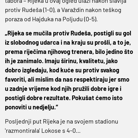
tabora – Rijeka u ovaj ogled ulazi nakon slavlja
protiv Rudeša (1-0), a Varaždin nakon teškog
poraza od Hajduka na Poljudu (0-5).
„Rijeka se mučila protiv Rudeša, postigli su gol
iz slobodnog udarca i na kraju su prošli, a to je,
prema riječima njihovog trenera, bilo jedino što
ih je zanimalo. Imaju širinu, kvalitetu, jako
dobro izgledaju, kod kuće su protiv svakog
favoriti, ali mislim da nas respektiraju jer smo
u zadnje vrijeme kod njih pružili dobre igre i
postigli dobre rezultate. Pokušat ćemo isto
ponoviti u nedjelju.“
Posljednji put Rijeka je na svojem stadionu
'razmontirala' Lokose s 4-0…