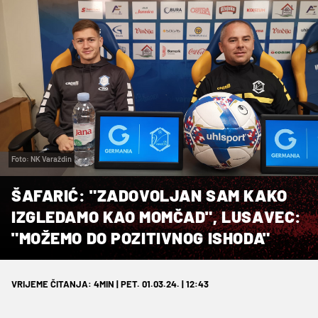
Foto: NK Varaždin
ŠAFARIĆ: "ZADOVOLJAN SAM KAKO
IZGLEDAMO KAO MOMČAD", LUSAVEC:
"MOŽEMO DO POZITIVNOG ISHODA"
VRIJEME ČITANJA: 4MIN | PET. 01.03.24. | 12:43