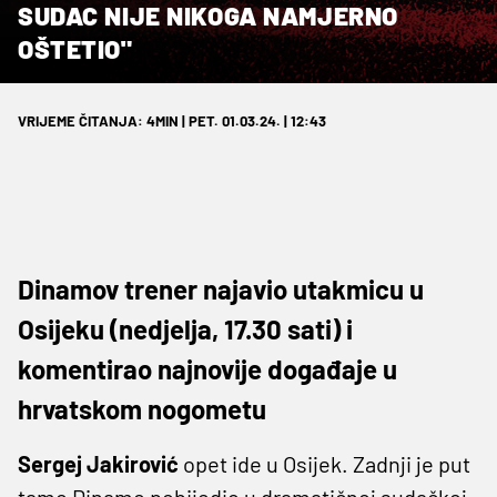
SUDAC NIJE NIKOGA NAMJERNO
OŠTETIO"
VRIJEME ČITANJA: 4MIN | PET. 01.03.24. | 12:43
Dinamov trener najavio utakmicu u
Osijeku (nedjelja, 17.30 sati) i
komentirao najnovije događaje u
hrvatskom nogometu
Sergej Jakirović
opet ide u Osijek. Zadnji je put
tamo Dinamo pobijedio u dramatičnoj sudačkoj