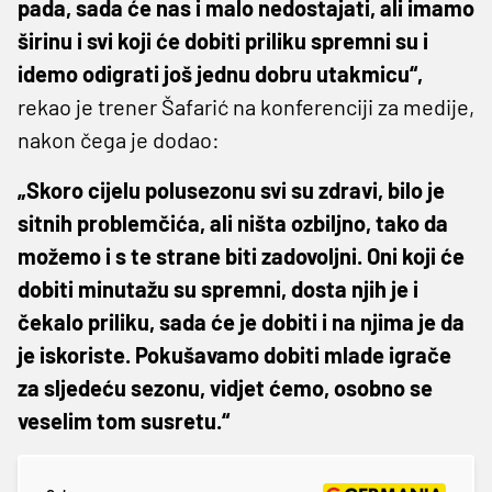
pada, sada će nas i malo nedostajati, ali imamo
širinu i svi koji će dobiti priliku spremni su i
idemo odigrati još jednu dobru utakmicu“,
rekao je trener Šafarić na konferenciji za medije,
nakon čega je dodao:
„Skoro cijelu polusezonu svi su zdravi, bilo je
sitnih problemčića, ali ništa ozbiljno, tako da
možemo i s te strane biti zadovoljni. Oni koji će
dobiti minutažu su spremni, dosta njih je i
čekalo priliku, sada će je dobiti i na njima je da
je iskoriste. Pokušavamo dobiti mlade igrače
za sljedeću sezonu, vidjet ćemo, osobno se
veselim tom susretu.“