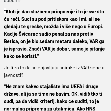
"
Klub je dao službeno priopćenje i to je sve što
ću reći. Suci su pod pritiskom kao i mi, ali se
gledaju te greške, možda i više nego u Europi.
Kad je Švicarac sudio penal za nas protiv
Betisa, on je bio sedam metara daleko, VAR ga
je ispravio. Znači VAR je dobar, samo je pitanje
kako se koristi."
Je li za to da se objavljuju snimke iz VAR sobe u
javnosti?
"Ne znam kakvo stajalište ima UEFA i druge
države, ali ja se time ne bavim. OK, vidiš tko ti
sudi, pa da vidiš kriterij, kako će suditi, to je
normalna priprema za utakmicu. Ako HNS