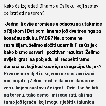
Kako će izgledati Dinamo u Osijeku, koji sastav
će istrčati na teren?
"Jedna ili dvije promjene u odnosu na utakmice
s Rijekom i Betisom, imamo još dva treninga za
konačnu odluku. PAOK? Ne, o tome ne
razmišljam, želimo složiti udarnih 11 za Osijek
kako bismo ostvarili pozitivan rezultat. Želimo
uvijek igrati na pobjedu, ali respektiramo
domaćina, koji kod kuće igra drugačije. Osijek?
Prvo ćemo vidjeti u kojemu će sustavu izaći
moj prijatelj Zekić, mislim da on ni danas ne
zna u kojem sustavu će igrati. Ovisi tko će biti
na terenu, tako ćemo i mi reagirati, ali ima
tamo još igrača, koji mogu riješiti utakmicu