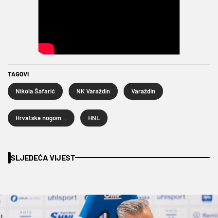
TAGOVI
Nikola Šafarić
NK Varaždin
Varaždin
Hrvatska nogometna liga
HNL
SLJEDEĆA VIJEST