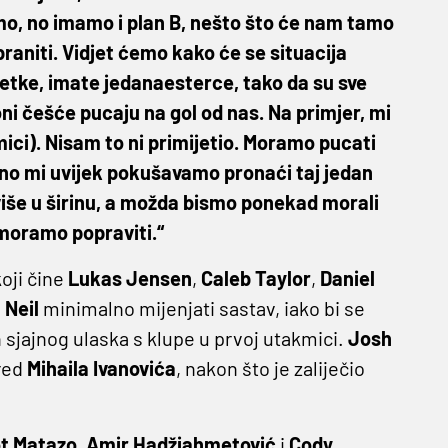
o, no imamo i plan B, nešto što će nam tamo
 braniti. Vidjet ćemo kako će se situacija
žetke, imate jedanaesterce, tako da su sve
ni češće pucaju na gol od nas. Na primjer, mi
mici). Nisam to ni primijetio. Moramo pucati
, no mi uvijek pokušavamo pronaći taj jedan
više u širinu, a možda bismo ponekad morali
 moramo popraviti.“
oji čine
Lukas Jensen
,
Caleb Taylor
,
Daniel
g
Neil
minimalno mijenjati sastav, iako bi se
 sjajnog ulaska s klupe u prvoj utakmici.
Josh
red
Mihaila Ivanovića
, nakon što je zaliječio
ot Matazo
,
Amir Hadžiahmetović
i
Cody