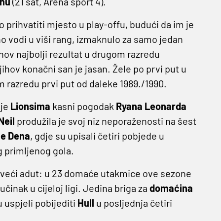
nu
(21 sat, Arena sport 4).
 prihvatiti mjesto u play-offu, budući da im je
no vodi u viši rang, izmaknulo za samo jedan
ihov najbolji rezultat u drugom razredu
hov konačni san je jasan. Žele po prvi put u
m razredu prvi put od daleke 1989./1990.
 je
Lionsima
kasni pogodak
Ryana Leonarda
Neil
produžila je svoj niz neporaženosti na šest
e Dena
, gdje su upisali četiri pobjede u
g primljenog gola.
ajveći adut: u 23 domaće utakmice ove sezone
učinak u cijeloj ligi. Jedina briga za
domaćina
 uspjeli pobijediti
Hull
u posljednja četiri