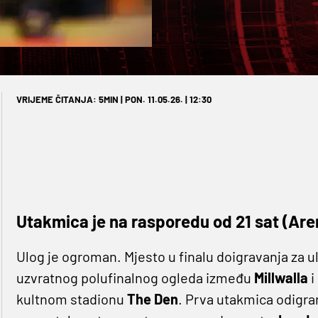
VRIJEME ČITANJA: 5MIN | PON. 11.05.26. | 12:30
Utakmica je na rasporedu od 21 sat (Are
Ulog je ogroman. Mjesto u finalu doigravanja za u
uzvratnog polufinalnog ogleda između
Millwalla
i
kultnom stadionu
The Den
. Prva utakmica odigran