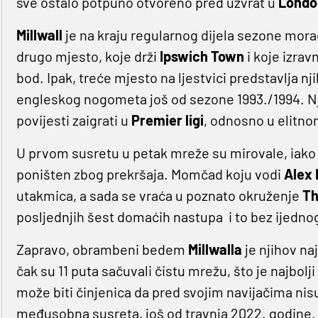
sve ostalo potpuno otvoreno pred uzvrat u
Londo
Millwall
je na kraju regularnog dijela sezone morao
drugo mjesto, koje drži
Ipswich Town
i koje izrav
bod. Ipak, treće mjesto na ljestvici predstavlja nj
engleskog nogometa još od sezone 1993./1994. Nji
povijesti zaigrati u
Premier ligi
, odnosno u elitno
U prvom susretu u petak mreže su mirovale, iako
poništen zbog prekršaja. Momčad koju vodi
Alex 
utakmica, a sada se vraća u poznato okruženje
Th
posljednjih šest domaćih nastupa i to bez ijedno
Zapravo, obrambeni bedem
Millwalla
je njihov n
čak su 11 puta sačuvali čistu mrežu, što je najbolji 
može biti činjenica da pred svojim navijačima nisu
međusobna susreta, još od travnja 2022. godine.