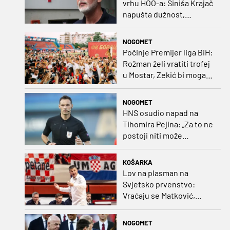
vrhu HOO-a: Siniša Krajač
napušta dužnost,
razriješeno i svih osam
direktora
NOGOMET
Počinje Premijer liga BiH:
Rožman želi vratiti trofej
u Mostar, Zekić bi mogao
biti iznenađenje
NOGOMET
HNS osudio napad na
Tihomira Pejina: „Za to ne
postoji niti može
postojati opravdanje”
KOŠARKA
Lov na plasman na
Svjetsko prvenstvo:
Vraćaju se Matković,
Nakić i Drežnjak
NOGOMET