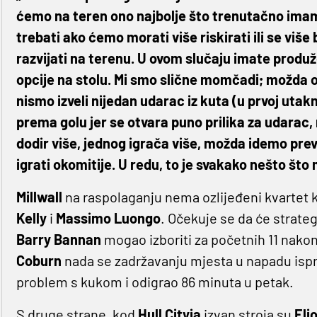
ćemo na teren ono najbolje što trenutačno imam
trebati ako ćemo morati više riskirati ili se više
razvijati na terenu. U ovom slučaju imate produ
opcije na stolu. Mi smo slične momčadi; možda o
nismo izveli nijedan udarac iz kuta (u prvoj utak
prema golu jer se otvara puno prilika za udarac
dodir više, jednog igrača više, možda idemo pre
igrati okomitije. U redu, to je svakako nešto što
Millwall
na raspolaganju nema ozlijeđeni kvartet k
Kelly
i
Massimo Luongo
. Očekuje se da će strate
Barry Bannan
mogao izboriti za početnih 11 nakon
Coburn
nada se zadržavanju mjesta u napadu isp
problem s kukom i odigrao 86 minuta u petak.
S druge strane, kod
Hull Cityja
izvan stroja su
Eli