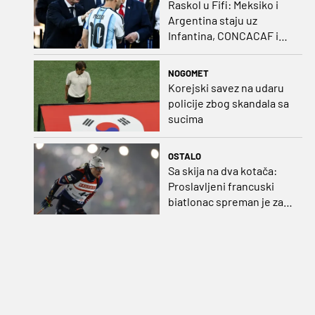
Raskol u Fifi: Meksiko i
Argentina staju uz
Infantina, CONCACAF i
CONMEBOL više nisu
čvrsti
NOGOMET
Korejski savez na udaru
policije zbog skandala sa
sucima
OSTALO
Sa skija na dva kotača:
Proslavljeni francuski
biatlonac spreman je za
debi u profesionalnom
biciklizmu