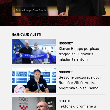
Action Images/Lee Smith
NAJNOVIJE VIJESTI
NOGOMET
Slaven Belupo potpisao
trogodišnji ugovor s
mladim talentom
NOGOMET
Bessone upozorava uoči
Rudeša: „Bit će velika
pogreška ako se i samo
malo opustimo“
OSTALO
Tektonski promjene u