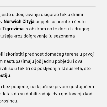
jesto u doigravanju osigurao tek u drami
iv
Norwich Cityja
uspjeli su preoteti šestu
ku
Tigrovima
, s obzirom na to da su iz drugog
kušaja kroz doigravanje (u sezonama
jeli iskoristiti prednost domaćeg terena u prvoj
am nastupa (imaju još jednu pobjedu i dva
avili su u tek tri od posljednjih 13 susreta, što
stiju
.
a bez pobjede, nadajući se prvom gostujućem
podatak da su dobili zadnja dva gostovanja kod
 prosincu.