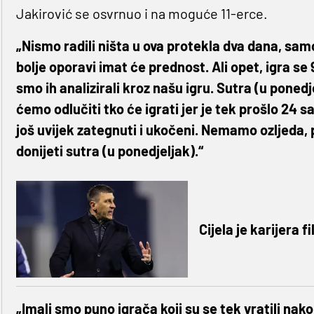
Jakirović se osvrnuo i na moguće 11-erce.
„Nismo radili ništa u ova protekla dva dana, samo
bolje oporavi imat će prednost. Ali opet, igra s
smo ih analizirali kroz našu igru. Sutra (u poned
ćemo odlučiti tko će igrati jer je tek prošlo 24 
još uvijek zategnuti i ukočeni. Nemamo ozljeda,
donijeti sutra (u ponedjeljak).“
Cijela je karijera f
„Imali smo puno igrača koji su se tek vratili na