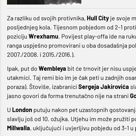
Za razliku od svojih protivnika,
Hull City
je svoje m
posljednjeg kola. Tijesnom pobjedom od 2-1 prot
poziciju
Wrexhamu
. Povijest play-offa ide na ru
ranga uspješno promovirani u oba dosadašnja po
2007./2008. i 2015./2016.).
Ipak, put do
Wembleya
bit će trnovit jer nisu usp
utakmici. Taj remi bio im je čak peti u zadnjih os
poraza). Štoviše, izabranici
Sergeja Jakirovića
sl
jasno govori da forma trenutačno nije na strani
Go
U
London
putuju nakon pet uzastopnih gostovanj
slavlju još od 10. ožujka. Utjehu im može pružiti 
Millwalla
, uključujući i uvjerljivu pobjedu od 3-1 u