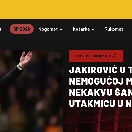
ti
SP 2026
Nogomet
Košarka
Rukomet
PODIJELI SADRŽAJ
JAKIROVIĆ U T
NEMOGUĆOJ MI
NEKAKVU ŠAN
UTAKMICU U 