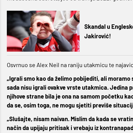
Skandal u Engleskoj
Jakirović!
Osvrnuo se Alex Neil na raniju utakmicu te najavio
„Igrali smo kao da želimo pobijediti, ali moramo 
sada nisu igrali ovakve vrste utakmica. Jedina p
njihove strane bila je ona na samom početku kad
da se, osim toga, ne mogu sjetiti previše situaci
„Slušajte, nisam naivan. Mislim da kada se vrati
način da upijaju pritisak i vrebaju iz kontranapad