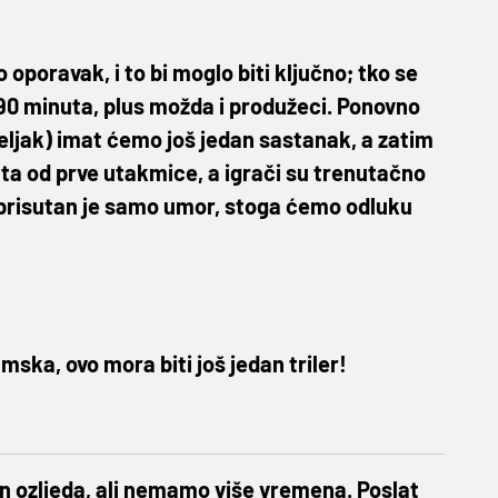
 oporavak, i to bi moglo biti ključno; tko se
e 90 minuta, plus možda i produžeci. Ponovno
jeljak) imat ćemo još jedan sastanak, a zatim
sata od prve utakmice, a igrači su trenutačno
 prisutan je samo umor, stoga ćemo odluku
ilmska, ovo mora biti još jedan triler!
kon ozljeda, ali nemamo više vremena. Poslat