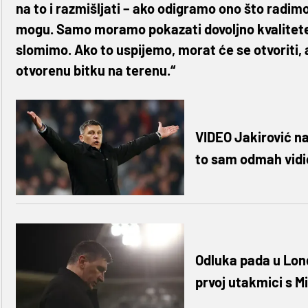
na to i razmišljati – ako odigramo ono što radimo
mogu. Samo moramo pokazati dovoljno kvalitete, p
slomimo. Ako to uspijemo, morat će se otvoriti,
otvorenu bitku na terenu.“
VIDEO Jakirović na
to sam odmah vidi
Odluka pada u Lond
prvoj utakmici s M