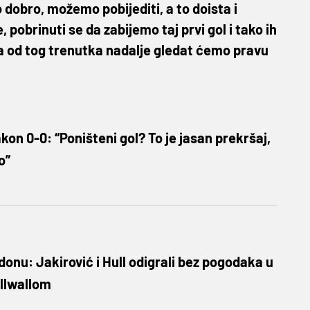
 dobro, možemo pobijediti, a to doista i
obrinuti se da zabijemo taj prvi gol i tako ih
 a od tog trenutka nadalje gledat ćemo pravu
kon 0-0: “Poništeni gol? To je jasan prekršaj,
o”
onu: Jakirović i Hull odigrali bez pogodaka u
illwallom