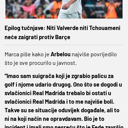
Epilog tučnjave: Niti Valverde niti Tchouameni
neće zaigrati protiv Barçe
Marca piše kako je
Arbelou
najviše povrijedilo
što je sve procurilo u javnost.
“Imao sam suigrača koji je zgrabio palicu za
golf i njome udario drugog. Ono što se dogodi u
svlačionici Real Madrida trebalo bi ostati u
svlačionici Real Madrida i to me najviše boli.
Takve su se situacije oduvijek događale, ali to
ni na koji način ne opravdavam. Bio je to
incident i imali smo nesreću što je Fede završio