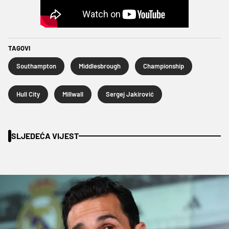
TAGOVI
Southampton
Middlesbrough
Championship
Hull City
Millwall
Sergej Jakirović
SLJEDEĆA VIJEST