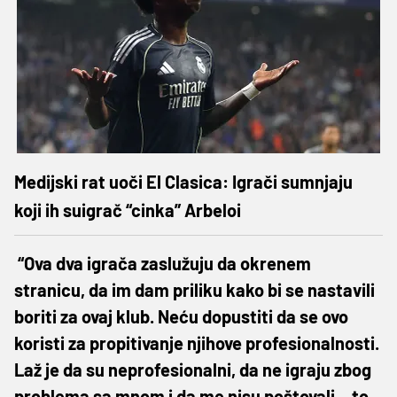
Medijski rat uoči El Clasica: Igrači sumnjaju
koji ih suigrač “cinka” Arbeloi
“Ova dva igrača zaslužuju da okrenem
stranicu, da im dam priliku kako bi se nastavili
boriti za ovaj klub. Neću dopustiti da se ovo
koristi za propitivanje njihove profesionalnosti.
Laž je da su neprofesionalni, da ne igraju zbog
problema sa mnom i da me nisu poštovali... to