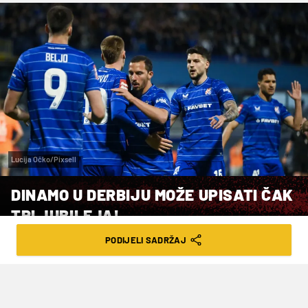
Lucija Očko/Pixsell
DINAMO U DERBIJU MOŽE UPISATI ČAK
TRI JUBILEJA!
PODIJELI SADRŽAJ
VRIJEME ČITANJA: 2MIN | SUB. 09.05.26. | 12:09