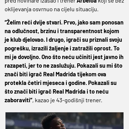
pred novinare izašao i trener
Arbeloa
koji se bez
oklijevanja osvrnuo na cijelu situaciju.
“Želim reći dvije stvari. Prvo, jako sam ponosan
na odlučnost, brzinu i transparentnost kojom
je klub djelovao. I drugo, igrači su priznali svoju
pogrešku, izrazili žaljenje i zatražili oprost. To
mi je dovoljno. Ono što neću učiniti jest javno ih
razapeti, jer to ne zaslužuju. Pokazali su mi što
znači biti igrač Real Madrida tijekom ova
protekla četiri mjeseca i godine. Pokazali su
što znači biti igrač Real Madrida i to neću
zaboraviti”
, kazao je 43-godišnji trener.