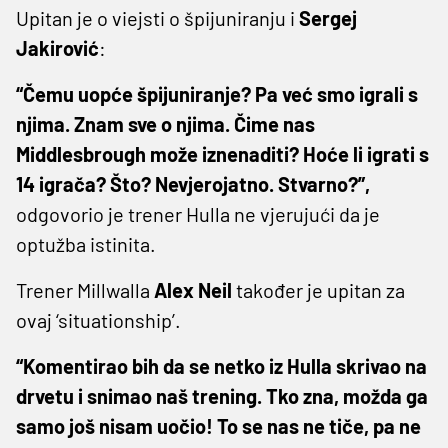
Upitan je o viejsti o špijuniranju i
Sergej
Jakirović
:
“Čemu uopće špijuniranje? Pa već smo igrali s
njima. Znam sve o njima. Čime nas
Middlesbrough može iznenaditi? Hoće li igrati s
14 igrača? Što? Nevjerojatno. Stvarno?”,
odgovorio je trener Hulla ne vjerujući da je
optužba istinita.
Trener Millwalla
Alex Neil
također je upitan za
ovaj ‘situationship’.
“Komentirao bih da se netko iz Hulla skrivao na
drvetu i snimao naš trening. Tko zna, možda ga
samo još nisam uočio! To se nas ne tiče, pa ne