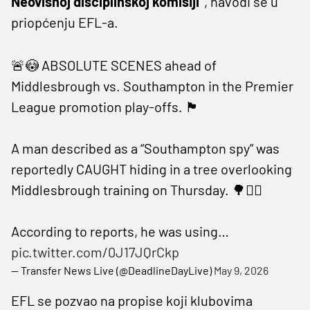
Neovisnoj disciplinskoj komisiji”
, navodi se u
priopćenju EFL-a.
🚨😳 ABSOLUTE SCENES ahead of
Middlesbrough vs. Southampton in the Premier
League promotion play-offs. 🏴
A man described as a “Southampton spy” was
reportedly CAUGHT hiding in a tree overlooking
Middlesbrough training on Thursday. 🌳🕵️‍♂️
According to reports, he was using…
pic.twitter.com/0J17JQrCkp
— Transfer News Live (@DeadlineDayLive)
May 9, 2026
EFL se pozvao na propise koji klubovima