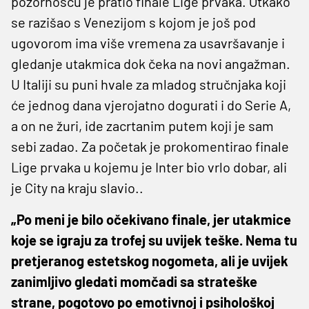
pozornošću je pratio finale Lige prvaka. Otkako
se razišao s Venezijom s kojom je još pod
ugovorom ima više vremena za usavršavanje i
gledanje utakmica dok čeka na novi angažman.
U Italiji su puni hvale za mladog stručnjaka koji
će jednog dana vjerojatno dogurati i do Serie A,
a on ne žuri, ide zacrtanim putem koji je sam
sebi zadao. Za početak je prokomentirao finale
Lige prvaka u kojemu je Inter bio vrlo dobar, ali
je City na kraju slavio..
„Po meni je bilo očekivano finale, jer utakmice
koje se igraju za trofej su uvijek teške. Nema tu
pretjeranog estetskog nogometa, ali je uvijek
zanimljivo gledati momčadi sa strateške
strane, pogotovo po emotivnoj i psihološkoj