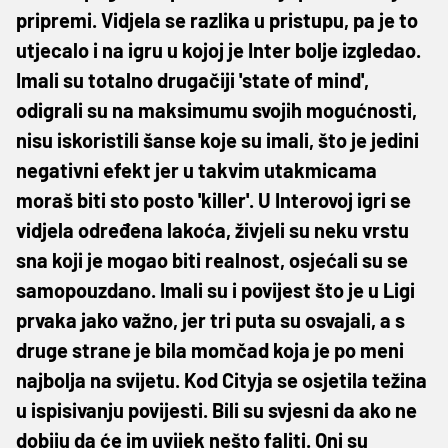
pripremi. Vidjela se razlika u pristupu, pa je to
utjecalo i na igru u kojoj je Inter bolje izgledao.
Imali su totalno drugačiji 'state of mind',
odigrali su na maksimumu svojih mogućnosti,
nisu iskoristili šanse koje su imali, što je jedini
negativni efekt jer u takvim utakmicama
moraš biti sto posto 'killer'. U Interovoj igri se
vidjela određena lakoća, živjeli su neku vrstu
sna koji je mogao biti realnost, osjećali su se
samopouzdano. Imali su i povijest što je u Ligi
prvaka jako važno, jer tri puta su osvajali, a s
druge strane je bila momčad koja je po meni
najbolja na svijetu. Kod Cityja se osjetila težina
u ispisivanju povijesti. Bili su svjesni da ako ne
dobiju da će im uvijek nešto faliti. Oni su