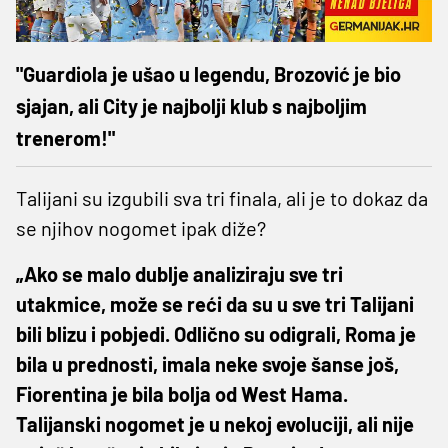
"Guardiola je ušao u legendu, Brozović je bio
sjajan, ali City je najbolji klub s najboljim
trenerom!"
Talijani su izgubili sva tri finala, ali je to dokaz da
se njihov nogomet ipak diže?
„Ako se malo dublje analiziraju sve tri
utakmice, može se reći da su u sve tri Talijani
bili blizu i pobjedi. Odlično su odigrali, Roma je
bila u prednosti, imala neke svoje šanse još,
Fiorentina je bila bolja od West Hama.
Talijanski nogomet je u nekoj evoluciji, ali nije