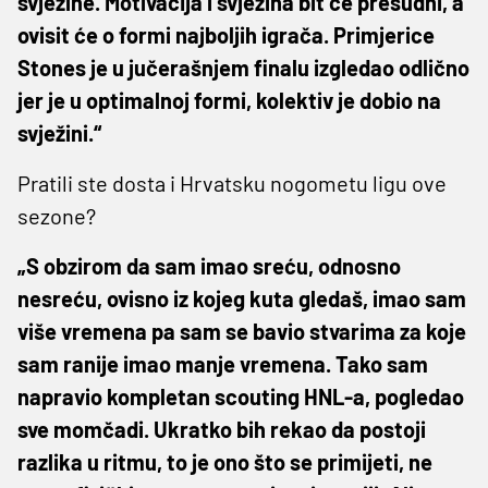
svježine. Motivacija i svježina bit će presudni, a
ovisit će o formi najboljih igrača. Primjerice
Stones je u jučerašnjem finalu izgledao odlično
jer je u optimalnoj formi, kolektiv je dobio na
svježini.“
Pratili ste dosta i Hrvatsku nogometu ligu ove
sezone?
„S obzirom da sam imao sreću, odnosno
nesreću, ovisno iz kojeg kuta gledaš, imao sam
više vremena pa sam se bavio stvarima za koje
sam ranije imao manje vremena. Tako sam
napravio kompletan scouting HNL-a, pogledao
sve momčadi. Ukratko bih rekao da postoji
razlika u ritmu, to je ono što se primijeti, ne