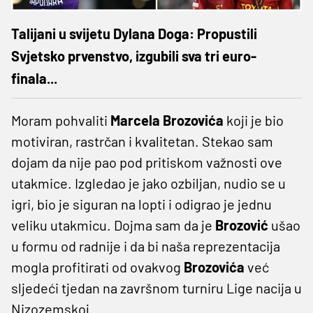
Talijani u svijetu Dylana Doga: Propustili
Svjetsko prvenstvo, izgubili sva tri euro-
finala...
Moram pohvaliti
Marcela Brozovića
koji je bio
motiviran, rastrčan i kvalitetan. Stekao sam
dojam da nije pao pod pritiskom važnosti ove
utakmice. Izgledao je jako ozbiljan, nudio se u
igri, bio je siguran na lopti i odigrao je jednu
veliku utakmicu. Dojma sam da je
Brozović
ušao
u formu od radnije i da bi naša reprezentacija
mogla profitirati od ovakvog
Brozovića
već
sljedeći tjedan na završnom turniru Lige nacija u
Nizozemskoj.