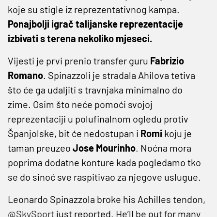
koje su stigle iz reprezentativnog kampa.
Ponajbolji igrač talijanske reprezentacije
izbivati s terena nekoliko mjeseci.
Vijesti je prvi prenio transfer guru
Fabrizio
Romano
. Spinazzoli je stradala Ahilova tetiva
što će ga udaljiti s travnjaka minimalno do
zime. Osim što neće pomoći svojoj
reprezentaciji u polufinalnom ogledu protiv
Španjolske, bit će nedostupan i
Romi
koju je
taman preuzeo
Jose Mourinho
. Noćna mora
poprima dodatne konture kada pogledamo tko
se do sinoć sve raspitivao za njegove uslugue.
Leonardo Spinazzola broke his Achilles tendon,
@SkySport
just reported. He’ll be out for many