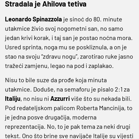
Stradala je Ahilova tetiva
Leonardo Spinazzola
je sinoć do 80. minute
utakmice živio svoj nogometni san, no samo
jedan krivi korak, i taj san je postao noćna mora.
Usred sprinta, noga mu se poskliznula, a on je
stao na svoju “zdravu nogu”, zarotirao ruke jasno
tražeći zamjenu, legao na pod i zaplakao.
Nisu to bile suze da prođe koja minuta
utakmice. Doduše, na semaforu je pisalo 2:1 za
Italiju
, no nisu ni
Azzurri
više što su nekada bili.
Pod redateljskom palicom Roberta Mancinija, to
je jedna posve drugačija, moderna
reprezentacija. No, to je pak tema za neki drugi
tekst. Ono što brine sve navijače Italije su vijesti