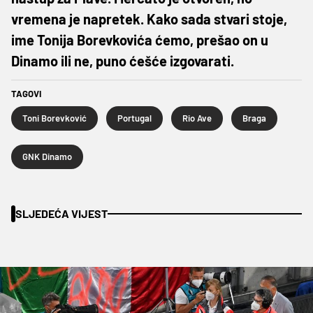
vremena je napretek. Kako sada stvari stoje,
ime Tonija Borevkovića ćemo, prešao on u
Dinamo ili ne, puno ćešće izgovarati.
TAGOVI
Toni Borevković
Portugal
Rio Ave
Braga
GNK Dinamo
SLJEDEĆA VIJEST