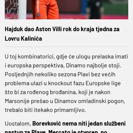
Hajduk dao Aston Villi rok do kraja tjedna za
Lovru Kalinića
U toj kombinatorici, gdje će ulogu prelaska imati
i europska perspektiva, Dinamo najbolje stoji.
Posljednjih nekoliko sezona Plavi bez većih
problema ulazi u knockout fazu Europske lige
što bi za rođenog brođanina, koji je nakon
Marsonije prešao u Dinamov omladinski pogon,
trebalo biti itekako primamljivo.
Uostalom,
Borevković nema niti jedan službeni
nastup za Plave. Mercato je otvoren, no