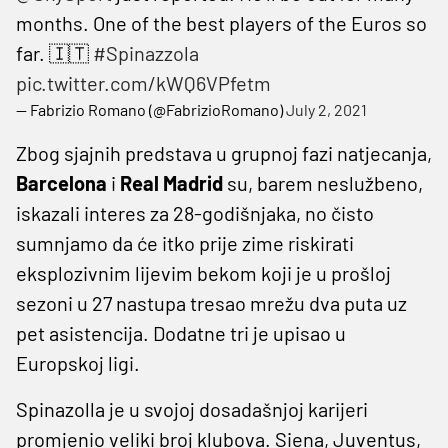
months. One of the best players of the Euros so
far. 🇮🇹
#Spinazzola
pic.twitter.com/kWQ6VPfetm
— Fabrizio Romano (@FabrizioRomano)
July 2, 2021
Zbog sjajnih predstava u grupnoj fazi natjecanja,
Barcelona
i
Real Madrid
su, barem neslužbeno,
iskazali interes za 28-godišnjaka, no čisto
sumnjamo da će itko prije zime riskirati
eksplozivnim lijevim bekom koji je u prošloj
sezoni u 27 nastupa tresao mrežu dva puta uz
pet asistencija. Dodatne tri je upisao u
Europskoj ligi.
Spinazolla je u svojoj dosadašnjoj karijeri
promjenio veliki broj klubova. Siena, Juventus,