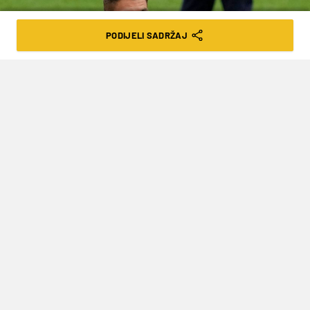
PODIJELI SADRŽAJ
Pool via REUTERS/Matt Dunham
MILAN “ZAPEO” ZA NAPADAČA KOJI
ODUŠEVLJAVA NA EURO-U
VRIJEME ČITANJA: 2MIN | SUB. 03.07.21. | 16:52