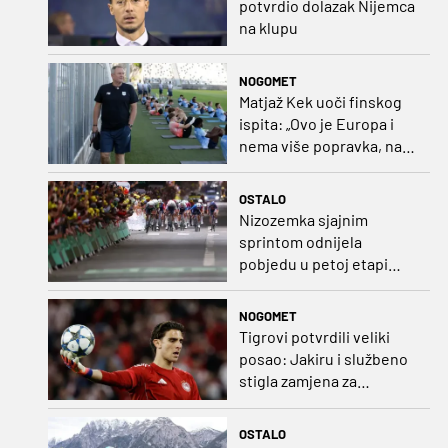
potvrdio dolazak Nijemca
na klupu
NOGOMET
Matjaž Kek uoči finskog
ispita: „Ovo je Europa i
nema više popravka, na
Rujevici se nešto pita i
Rijeku!“
OSTALO
Nizozemka sjajnim
sprintom odnijela
pobjedu u petoj etapi
Toura
NOGOMET
Tigrovi potvrdili veliki
posao: Jakiru i službeno
stigla zamjena za
Pandura
OSTALO