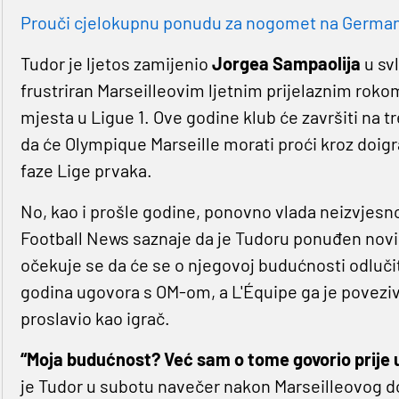
Prouči cjelokupnu ponudu za nogomet na Germaniji
Tudor je ljetos zamijenio
Jorgea Sampaolija
u sv
frustriran Marseilleovim ljetnim prijelaznim ro
mjesta u Ligue 1. Ove godine klub će završiti na t
da će Olympique Marseille morati proći kroz doigr
faze Lige prvaka.
No, kao i prošle godine, ponovno vlada neizvjesno
Football News saznaje da je Tudoru ponuđen novi u
očekuje se da će se o njegovoj budućnosti odlučiti
godina ugovora s OM-om, a L'Équipe ga je povezi
proslavio kao igrač.
“Moja budućnost? Već sam o tome govorio prije 
je Tudor u subotu navečer nakon Marseilleovog d