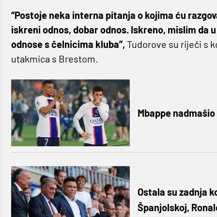
“Postoje neka interna pitanja o kojima ću razgo
iskreni odnos, dobar odnos. Iskreno, mislim da 
odnose s čelnicima kluba”,
Tudorove su riječi s k
utakmica s Brestom.
Mbappe nadmašio 
Ostala su zadnja ko
Španjolskoj, Ronal