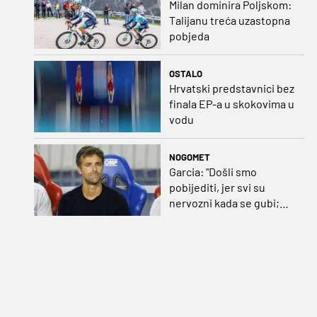
Milan dominira Poljskom:
Talijanu treća uzastopna
pobjeda
OSTALO
Hrvatski predstavnici bez
finala EP-a u skokovima u
vodu
NOGOMET
Garcia: "Došli smo
pobijediti, jer svi su
nervozni kada se gubi;
Pukštas: "Moja emotivna
utakmica pred djedom i
bakom"