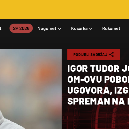
ti
SP 2026
Nogomet
Košarka
Rukomet
PODIJELI SADRŽAJ
IGOR TUDOR J
OM-OVU POBO
UGOVORA, IZ
SPREMAN NA