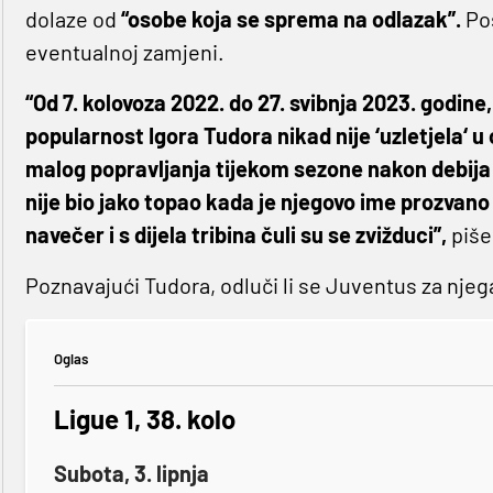
dolaze od
“osobe koja se sprema na odlazak”.
Pos
eventualnoj zamjeni.
“Od 7. kolovoza 2022. do 27. svibnja 2023. godi
popularnost Igora Tudora nikad nije ‘uzletjela‘ u 
malog popravljanja tijekom sezone nakon debija p
nije bio jako topao kada je njegovo ime prozvan
navečer i s dijela tribina čuli su se zvižduci”,
piše
Poznavajući Tudora, odluči li se Juventus za njega
Oglas
Ligue 1, 38. kolo
Subota, 3. lipnja