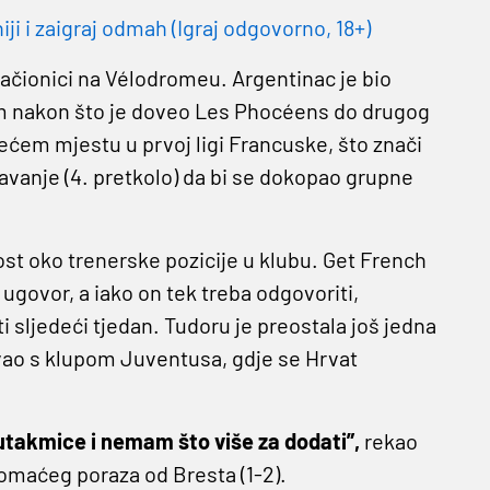
 i zaigraj odmah (Igraj odgovorno, 18+)
lačionici na Vélodromeu. Argentinac je bio
kom nakon što je doveo Les Phocéens do drugog
rećem mjestu u prvoj ligi Francuske, što znači
avanje (4. pretkolo) da bi se dokopao grupne
st oko trenerske pozicije u klubu. Get French
govor, a iako on tek treba odgovoriti,
 sljedeći tjedan. Tudoru je preostala još jedna
vao s klupom Juventusa, gdje se Hrvat
utakmice i nemam što više za dodati”,
rekao
omaćeg poraza od Bresta (1-2).