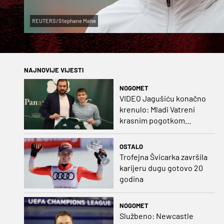
REUTERS/Stephane Mahe
NAJNOVIJE VIJESTI
NOGOMET
VIDEO Jagušiću konačno
krenulo: Mladi Vatreni
krasnim pogotkom
potvrdio sjajnu formu
OSTALO
Trofejna Švicarka završila
karijeru dugu gotovo 20
godina
NOGOMET
Službeno: Newcastle