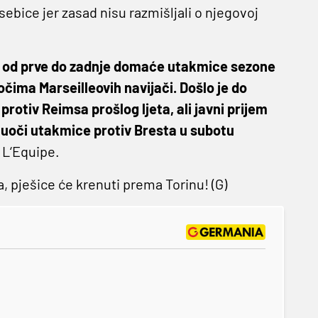
ebice jer zasad nisu razmišljali o njegovoj
ne, od prve do zadnje domaće utakmice sezone
očima Marseilleovih navijači. Došlo je do
rotiv Reimsa prošlog ljeta, ali javni prijem
o uoči utakmice protiv Bresta u subotu
 L‘Equipe.
, pješice će krenuti prema Torinu! (G)