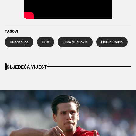
TAGOVI
Bundesliga
HSV
Luka Vušković
Merlin Polzin
SLJEDEĆA VIJEST