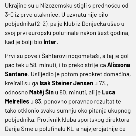
Ukrajine su u Nizozemsku stigli s prednošću od
3-0 iz prve utakmice. U uzvratu nije bilo
pobjednika (2-2), pa je klub iz Donjecka ušao u
svoj prvi europski polufinale nakon šest godina,
kad je bolji bio
Inter
.
Prvi su poveli Šahtarovi nogometaši, a taj je gol
pao tek u 58. minuti, i to preko strijelca
Alissona
Santane
. Uslijedio je potom preokret domaćina,
kreirali su ga
Isak Steiner Jensen
u 73.,
odnosno
Matěj Šín
u 80. minuti, ali je
Luca
Meirelles
u 83. ponovno poravnao rezultat te
tako otklonio svaku sumnju oko pitanja ukupnog
pobjednika. Protivnik kluba sportskog direktora
Darija Srne u polufinalu KL-a najvjerojatnije će