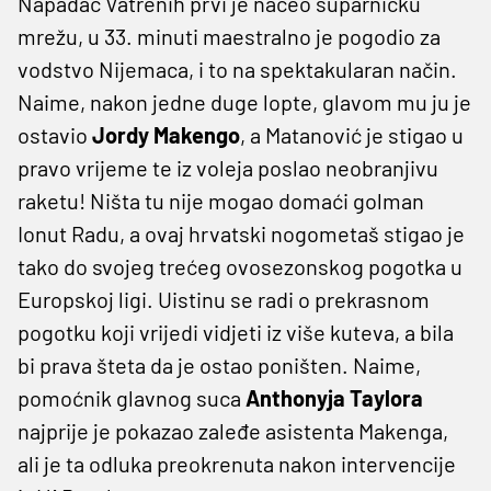
Napadač Vatrenih prvi je načeo suparničku
mrežu, u 33. minuti maestralno je pogodio za
vodstvo Nijemaca, i to na spektakularan način.
Naime, nakon jedne duge lopte, glavom mu ju je
ostavio
Jordy Makengo
, a Matanović je stigao u
pravo vrijeme te iz voleja poslao neobranjivu
raketu! Ništa tu nije mogao domaći golman
Ionut Radu, a ovaj hrvatski nogometaš stigao je
tako do svojeg trećeg ovosezonskog pogotka u
Europskoj ligi. Uistinu se radi o prekrasnom
pogotku koji vrijedi vidjeti iz više kuteva, a bila
bi prava šteta da je ostao poništen. Naime,
pomoćnik glavnog suca
Anthonyja Taylora
najprije je pokazao zaleđe asistenta Makenga,
ali je ta odluka preokrenuta nakon intervencije