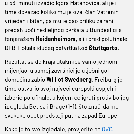
u 56. minuti izvadio Igora Matanovića, ali je i
time dokazao koliko mu je ovaj član Vatrenih
vrijedan i bitan, pa mu je dao priliku za rani
predah uoči nedjeljnog okršaja u Bundesligi s
fenjerašem
Heidenheimom
, ali i pred polufinale
DFB-Pokala idućeg četvrtka kod
Stuttgarta
.
Rezultat se do kraja utakmice samo jednom
mijenjao, u samoj završnici je utješni gol
domaćina zabio
Williot Swedberg
. Freiburg je
time ostvario svoj najveći europski uspjeh i
izborio polufinale, u kojem će igrati protiv boljeg
iz ogleda Betisa i Brage (1-1), što znači da mu
svakako opet predstoji put na zapad Europe.
Kako je to sve izgledalo, provjerite na
OVOJ