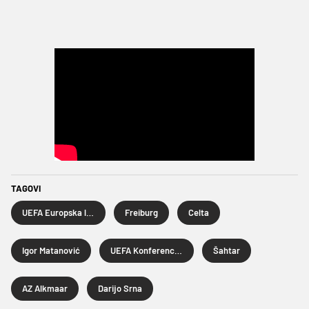
TAGOVI
UEFA Europska liga
Freiburg
Celta
Igor Matanović
UEFA Konferencijska liga
Šahtar
AZ Alkmaar
Darijo Srna