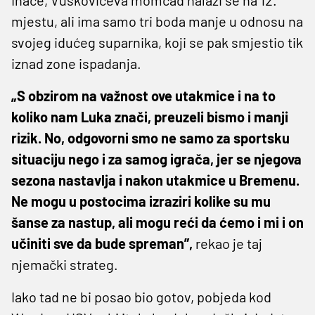
mjestu, ali ima samo tri boda manje u odnosu na
svojeg idućeg suparnika, koji se pak smjestio tik
iznad zone ispadanja.
„S obzirom na važnost ove utakmice i na to
koliko nam Luka znači, preuzeli bismo i manji
rizik. No, odgovorni smo ne samo za sportsku
situaciju nego i za samog igrača, jer se njegova
sezona nastavlja i nakon utakmice u Bremenu.
Ne mogu u postocima izraziri kolike su mu
šanse za nastup, ali mogu reći da ćemo i mi i on
učiniti sve da bude spreman”,
rekao je taj
njemački strateg.
Iako tad ne bi posao bio gotov, pobjeda kod