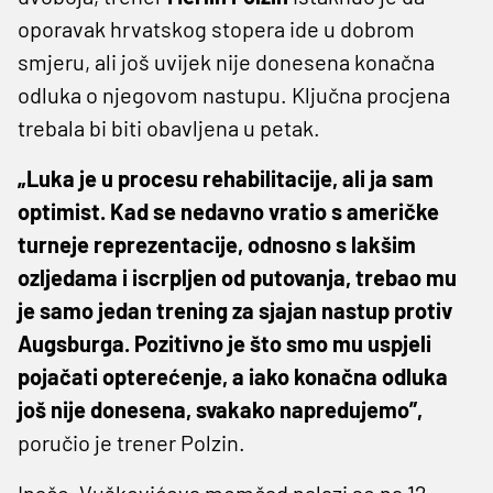
oporavak hrvatskog stopera ide u dobrom
smjeru, ali još uvijek nije donesena konačna
odluka o njegovom nastupu. Ključna procjena
trebala bi biti obavljena u petak.
„Luka je u procesu rehabilitacije, ali ja sam
optimist. Kad se nedavno vratio s američke
turneje reprezentacije, odnosno s lakšim
ozljedama i iscrpljen od putovanja, trebao mu
je samo jedan trening za sjajan nastup protiv
Augsburga. Pozitivno je što smo mu uspjeli
pojačati opterećenje, a iako konačna odluka
još nije donesena, svakako napredujemo”,
poručio je trener Polzin.
Inače, Vuškovićeva momčad nalazi se na 12.