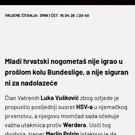
VRIJEME ČITANJA: 3MIN | ČET. 16.04.26. | 20:40
Mladi hrvatski nogometaš nije igrao u
prošlom kolu Bundeslige, a nije siguran
ni za nadolazeće
Član Vatrenih
Luka Vušković
zbog ozljede je
propustio posljednji susret
HSV-a
u njemačkog
prvenstvu, a njegovu momčad sada očekuje
važna utakmica protiv
Werdera
. Uoči tog
dvoboja, trener
Merlin Polzin
istaknuo je da